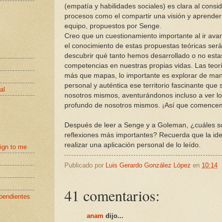
(empatía y habilidades sociales) es clara al consi
procesos como el compartir una visión y aprende
equipo, propuestos por Senge.
Creo que un cuestionamiento importante al ir av
el conocimiento de estas propuestas teóricas será
descubrir qué tanto hemos desarrollado o no esta
competencias en nuestras propias vidas. Las teor
más que mapas, lo importante es explorar de ma
personal y auténtica ese territorio fascinante que
al
nosotros mismos, aventurándonos incluso a ver l
profundo de nosotros mismos. ¡Así que comence
Después de leer a Senge y a Goleman, ¿cuáles so
reflexiones más importantes? Recuerda que la id
realizar una aplicación personal de lo leído.
eign to me
Publicado por
Luis Gerardo González López
en
10:14
41 comentarios:
pendientes
anam
dijo...