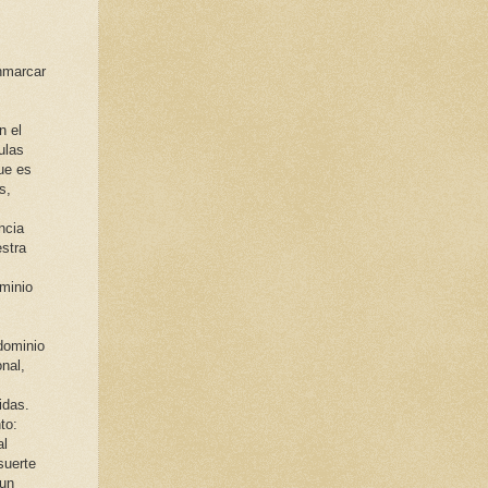
enmarcar
n el
ulas
ue es
s,
s
ncia
estra
minio
dominio
nal,
idas.
to:
al
suerte
 un