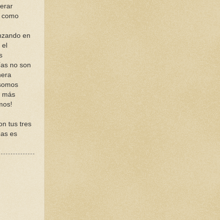
derar
r como
anzando en
 el
s
ías no son
nera
 somos
o más
mos!
n tus tres
eas es