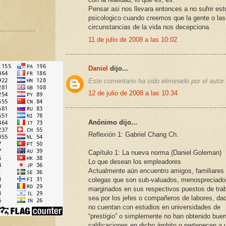
Pensar asi nos llevara entonces a no sufrir est
psicologico cuando creemos que la gente o las
circunstancias de la vida nos decepciona.
11 de julio de 2008 a las 10:02
Daniel
dijo...
Este comentario ha sido eliminado por el autor.
12 de julio de 2008 a las 10:34
Anónimo dijo...
Reflexión 1: Gabriel Chang Ch.
Capítulo 1: La nueva norma (Daniel Goleman)
Lo que desean los empleadores
Actualmente aún encuentro amigos, familiares
colegas que son sub-valuados, menospreciado
marginados en sus respectivos puestos de trab
sea por los jefes o compañeros de labores, da
no cuentan con estudios en universidades de
“prestigio” o simplemente no han obtenido bue
calificaciones en dicho ámbito o pertenecen a 