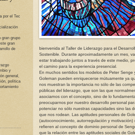
a por el Tec
ialización
 gran grupo
ste gran
bienvenida al Taller de Liderazgo para el Desarrol
rrollo de
Sostenible. Durante aproximadamente un mes, v
estar trabajando juntos a través de este medio, 
erazgo
el camino para la experiencia presencial.
ambio y
En muchos sentidos los modelos de Peter Senge 
ión general,
Goleman pueden enriquecerse mútuamente ya q
ión, política
nos muestran la importancia no sólo de las compe
portamiento
públicas del liderazgo, que son las que normalme
asociamos con el concepto, sino de lo fundamenta
preocuparnos por nuestro desarrollo personal pa
potenciar no sólo nuestras capacidades sino las d
que nos rodean. Las aptitudes personales de Go
(autoconocimiento, autorregulación y motivación)
refieren al concepto de dominio personal de Seng
que la relación entre las aptitudes sociales de G