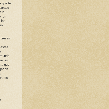
a que te
eparado
ara
or un
 las
io
mpresas
 estas
e
 mundo
ue las
nta que
jar en
a
ero es
.
o