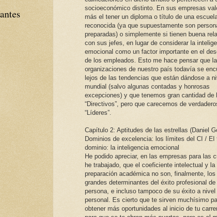
socioeconómico distinto. En sus empresas val
tantes
más el tener un diploma o título de una escuel
reconocida (ya que supuestamente son perso
preparadas) o simplemente si tienen buena rel
con sus jefes, en lugar de considerar la intelig
emocional como un factor importante en el d
de los empleados. Esto me hace pensar que l
organizaciones de nuestro país todavía se enc
lejos de las tendencias que están dándose a ni
mundial (salvo algunas contadas y honrosas
excepciones) y que tenemos gran cantidad de
“Directivos”, pero que carecemos de verdadero
“Líderes”.
Capítulo 2: Aptitudes de las estrellas (Daniel 
Dominios de excelencia: los límites del CI / El 
dominio: la inteligencia emocional
He podido apreciar, en las empresas para las 
he trabajado, que el coeficiente intelectual y la
preparación académica no son, finalmente, los
grandes determinantes del éxito profesional de
persona, e incluso tampoco de su éxito a nivel
personal. Es cierto que te sirven muchísimo p
obtener más oportunidades al inicio de tu carre