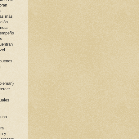
oran
a
nas más
ación
encia
esempeño
as
uentran
vel
 buenos
s
Goleman)
tercer
cuales
 una
ara
ra y