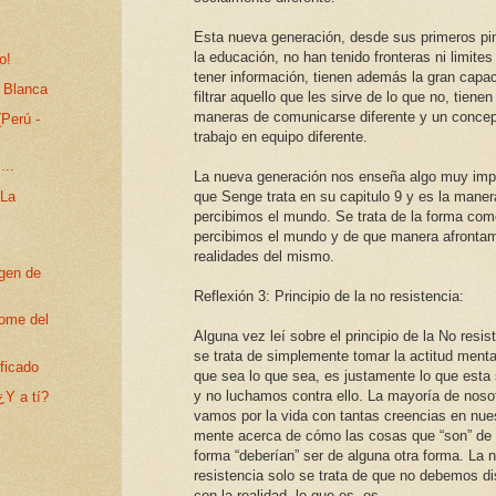
Esta nueva generación, desde sus primeros pi
la educación, no han tenido fronteras ni limites
o!
tener información, tienen además la gran capa
 Blanca
filtrar aquello que les sirve de lo que no, tienen
maneras de comunicarse diferente y un concep
Perú -
trabajo en equipo diferente.
...
La nueva generación nos enseña algo muy imp
 La
que Senge trata en su capitulo 9 y es la mane
percibimos el mundo. Se trata de la forma com
percibimos el mundo y de que manera afronta
realidades del mismo.
rgen de
Reflexión 3: Principio de la no resistencia:
rome del
Alguna vez leí sobre el principio de la No resis
se trata de simplemente tomar la actitud menta
ficado
que sea lo que sea, es justamente lo que esta
y no luchamos contra ello. La mayoría de noso
¿Y a tí?
vamos por la vida con tantas creencias en nue
mente acerca de cómo las cosas que “son” de 
forma “deberían” ser de alguna otra forma. La 
resistencia solo se trata de que no debemos di
con la realidad, lo que es, es.