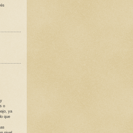
rés
 y
s o
ajo, ya
do que
nas
un nivel