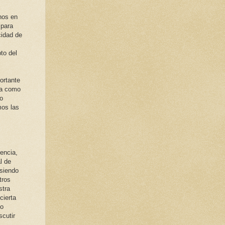
nos en
 para
cidad de
to del
ortante
ra como
o
mos las
tencia,
l de
 siendo
tros
stra
cierta
no
scutir