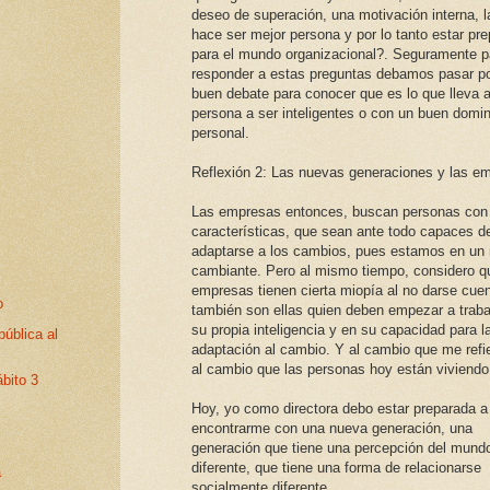
deseo de superación, una motivación interna, l
hace ser mejor persona y por lo tanto estar pr
para el mundo organizacional?. Seguramente p
responder a estas preguntas debamos pasar p
buen debate para conocer que es lo que lleva a
persona a ser inteligentes o con un buen domin
personal.
Reflexión 2: Las nuevas generaciones y las e
Las empresas entonces, buscan personas con
características, que sean ante todo capaces d
adaptarse a los cambios, pues estamos en un
cambiante. Pero al mismo tiempo, considero q
empresas tienen cierta miopía al no darse cue
o
también son ellas quien deben empezar a traba
su propia inteligencia y en su capacidad para l
pública al
adaptación al cambio. Y al cambio que me refi
al cambio que las personas hoy están viviendo
ábito 3
Hoy, yo como directora debo estar preparada a
encontrarme con una nueva generación, una
generación que tiene una percepción del mund
diferente, que tiene una forma de relacionarse
a
socialmente diferente.