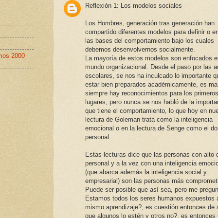
Reflexión 1: Los modelos sociales
Los Hombres, generación tras generación han
compartido diferentes modelos para definir o 
las bases del comportamiento bajo los cuales
debemos desenvolvernos socialmente.
imos 2000
La mayoría de estos modelos son enfocados e
mundo organizacional. Desde el paso por las a
escolares, se nos ha inculcado lo importante q
estar bien preparados académicamente, es ma
siempre hay reconocimientos para los primero
lugares, pero nunca se nos habló de la importa
que tiene el comportamiento, lo que hoy en nu
lectura de Goleman trata como la inteligencia
emocional o en la lectura de Senge como el do
personal.
Estas lecturas dice que las personas con alto 
personal y a la vez con una inteligencia emocio
(que abarca además la inteligencia social y
empresarial) son las personas más compromet
Puede ser posible que así sea, pero me pregun
Estamos todos los seres humanos expuestos 
mismo aprendizaje?, es cuestión entonces de 
que algunos lo estén y otros no?, es entonces