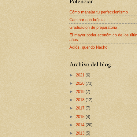
Potenciar
Cómo manejar tu perfeccionismo
Caminar con brújula
Graduación de preparatoria
El mayor poder económico de los últ
años
Adiós, querido Nacho
Archivo del blog
►
2021
(6)
►
2020
(73)
►
2019
(7)
►
2018
(12)
►
2017
(7)
►
2015
(4)
►
2014
(20)
►
2013
(5)