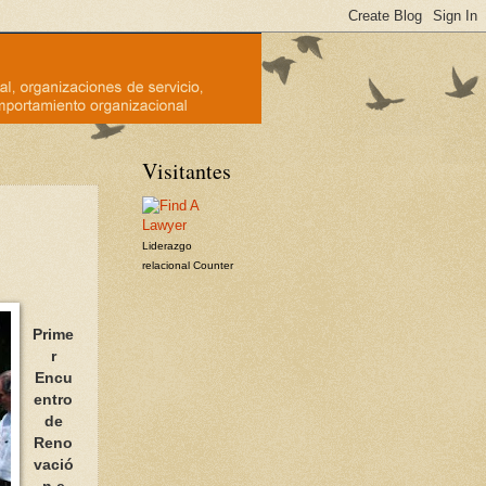
Visitantes
Liderazgo
relacional
Counter
Prime
r
Encu
entro
de
Reno
vació