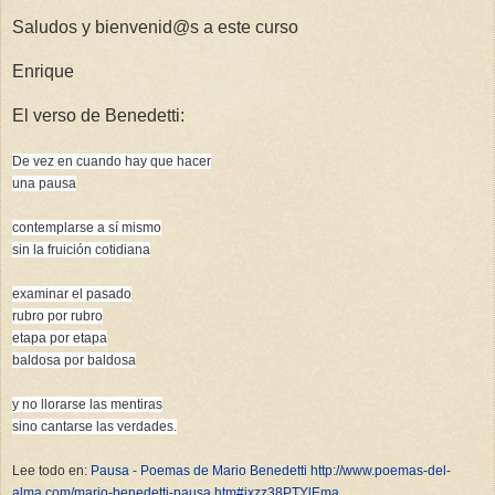
Saludos y bienvenid@s a este curso
Enrique
El verso de Benedetti:
De vez en cuando hay que hacer
una pausa
contemplarse a sí mismo
sin la fruición cotidiana
examinar el pasado
rubro por rubro
etapa por etapa
baldosa por baldosa
y no llorarse las mentiras
sino cantarse las verdades.
Lee todo en:
Pausa - Poemas de Mario Benedetti
http://www.poemas-del-
alma.com/mario-benedetti-pausa.htm#ixzz38PTYlEma