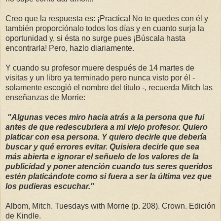
Creo que la respuesta es: ¡Practica! No te quedes con él y
también proporciónalo todos los días y en cuanto surja la
oportunidad y, si ésta no surge pues ¡Búscala hasta
encontrarla! Pero, hazlo diariamente.
Y cuando su profesor muere después de 14 martes de
visitas y un libro ya terminado pero nunca visto por él -
solamente escogió el nombre del título -, recuerda Mitch las
enseñanzas de Morrie:
"Algunas veces miro hacia atrás a la persona que fui
antes de que redescubriera a mi viejo profesor. Quiero
platicar con esa persona. Y quiero decirle que debería
buscar y qué errores evitar. Quisiera decirle que sea
más abierta e ignorar el señuelo de los valores de la
publicidad y poner atención cuando tus seres queridos
estén platicándote como si fuera a ser la última vez que
los pudieras escuchar."
Albom, Mitch. Tuesdays with Morrie (p. 208). Crown. Edición
de Kindle.