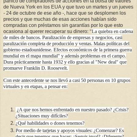
pánico de compradores de acciones en la bolsa de valores
de Nueva York en los EUA y que tuvo un martes y un jueves
- 24 de octubre de ese año -, hace que se desplomen los
precios y que muchas de esas acciones habían sido
compradas con préstamos sin garantías por lo que esto
ocasiona al querer recuperar su dinero:
"
La quiebra en cadena
de miles de bancos. Paralización de empresas y negocios, casi
paralización completa de producción y ventas. Malas políticas del
gobierno estadounidense. Efectos económicos de la primera guerra
mundial en el mapa mundial" y además problemas en el campo.
Dura prácticamente hasta 1932 y ello gracias al "New deal" que
promueve Franklin D. Roosevelt.
Con este antecedente se nos llevó a casi 50 personas en 10 grupos
virtuales y en etapas, a pensar en:
¿A que nos hemos enfrentado en nuestro pasado? ¿Crisis?
¿Situaciones muy difíciles?
¿Qué habilidades o dones tenemos?
Por medio de tarjetas y apoyos visuales: ¿Comenzar? Es
decir que tenemos que hacer: ¿Seguir igual? ¿Diferente?