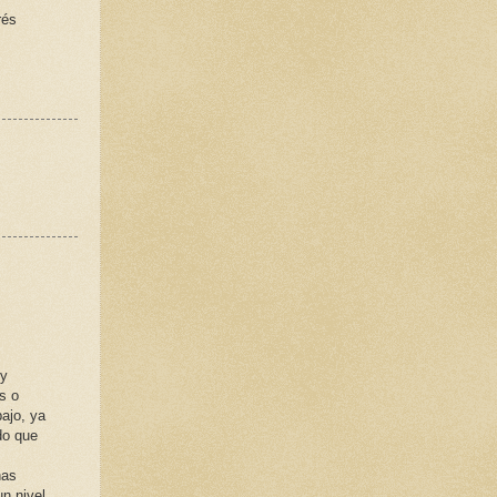
rés
 y
s o
ajo, ya
do que
nas
un nivel