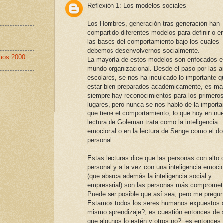
Reflexión 1: Los modelos sociales
Los Hombres, generación tras generación han
compartido diferentes modelos para definir o 
las bases del comportamiento bajo los cuales
debemos desenvolvernos socialmente.
imos 2000
La mayoría de estos modelos son enfocados e
mundo organizacional. Desde el paso por las a
escolares, se nos ha inculcado lo importante q
estar bien preparados académicamente, es ma
siempre hay reconocimientos para los primero
lugares, pero nunca se nos habló de la importa
que tiene el comportamiento, lo que hoy en nu
lectura de Goleman trata como la inteligencia
emocional o en la lectura de Senge como el do
personal.
Estas lecturas dice que las personas con alto 
personal y a la vez con una inteligencia emocio
(que abarca además la inteligencia social y
empresarial) son las personas más compromet
Puede ser posible que así sea, pero me pregun
Estamos todos los seres humanos expuestos 
mismo aprendizaje?, es cuestión entonces de 
que algunos lo estén y otros no?, es entonces