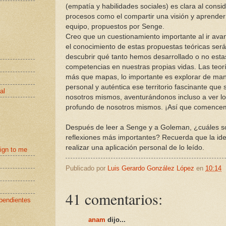
(empatía y habilidades sociales) es clara al consi
procesos como el compartir una visión y aprende
equipo, propuestos por Senge.
Creo que un cuestionamiento importante al ir av
el conocimiento de estas propuestas teóricas será
descubrir qué tanto hemos desarrollado o no esta
competencias en nuestras propias vidas. Las teor
más que mapas, lo importante es explorar de ma
personal y auténtica ese territorio fascinante que
al
nosotros mismos, aventurándonos incluso a ver l
profundo de nosotros mismos. ¡Así que comence
Después de leer a Senge y a Goleman, ¿cuáles so
reflexiones más importantes? Recuerda que la id
realizar una aplicación personal de lo leído.
eign to me
Publicado por
Luis Gerardo González López
en
10:14
41 comentarios:
pendientes
anam
dijo...