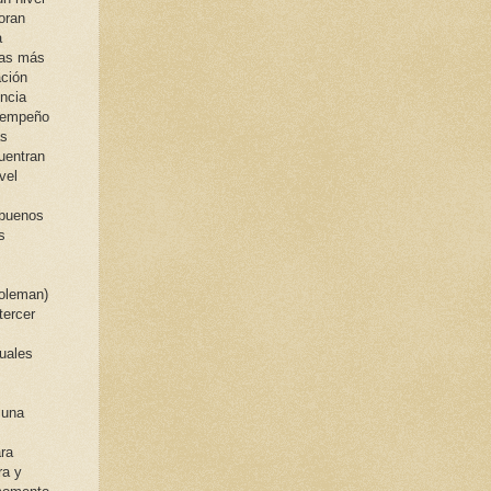
oran
a
nas más
ación
encia
esempeño
as
uentran
vel
 buenos
s
Goleman)
tercer
cuales
 una
ara
ra y