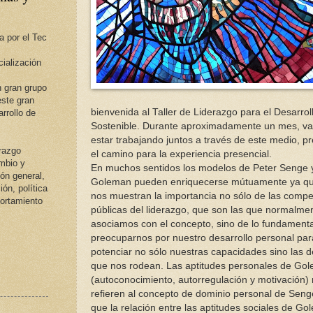
a por el Tec
ialización
 gran grupo
ste gran
bienvenida al Taller de Liderazgo para el Desarrol
rrollo de
Sostenible. Durante aproximadamente un mes, v
estar trabajando juntos a través de este medio, 
erazgo
el camino para la experiencia presencial.
ambio y
En muchos sentidos los modelos de Peter Senge 
ión general,
Goleman pueden enriquecerse mútuamente ya q
ión, política
nos muestran la importancia no sólo de las compe
portamiento
públicas del liderazgo, que son las que normalme
asociamos con el concepto, sino de lo fundamenta
preocuparnos por nuestro desarrollo personal pa
potenciar no sólo nuestras capacidades sino las d
que nos rodean. Las aptitudes personales de Go
(autoconocimiento, autorregulación y motivación)
refieren al concepto de dominio personal de Seng
que la relación entre las aptitudes sociales de G