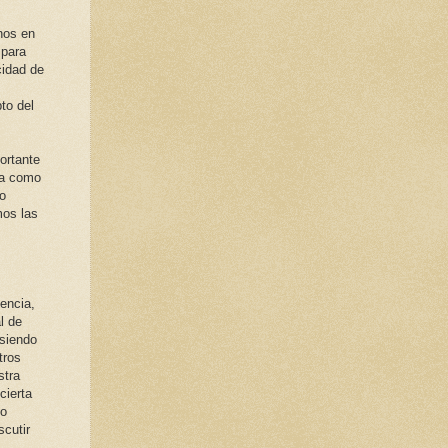
nos en
 para
cidad de
to del
ortante
ra como
o
mos las
tencia,
l de
 siendo
tros
stra
cierta
no
scutir