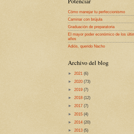
Potenciar
Cómo manejar tu perfeccionismo
Caminar con brújula
Graduación de preparatoria
El mayor poder económico de los últ
años
Adiós, querido Nacho
Archivo del blog
►
2021
(6)
►
2020
(73)
►
2019
(7)
►
2018
(12)
►
2017
(7)
►
2015
(4)
►
2014
(20)
►
2013
(5)