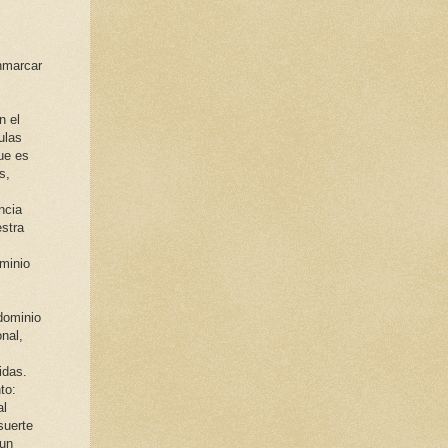
enmarcar
n el
ulas
ue es
s,
s
ncia
estra
minio
dominio
nal,
idas.
to:
al
suerte
 un