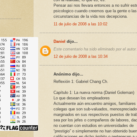
Pensar asi nos llevara entonces a no sufrir est
psicologico cuando creemos que la gente o las
circunstancias de la vida nos decepciona.
11 de julio de 2008 a las 10:02
Daniel
dijo...
Este comentario ha sido eliminado por el autor.
12 de julio de 2008 a las 10:34
Anónimo dijo...
Reflexión 1: Gabriel Chang Ch.
Capítulo 1: La nueva norma (Daniel Goleman)
Lo que desean los empleadores
Actualmente aún encuentro amigos, familiares
colegas que son sub-valuados, menospreciado
marginados en sus respectivos puestos de trab
sea por los jefes o compañeros de labores, da
no cuentan con estudios en universidades de
“prestigio” o simplemente no han obtenido bue
calificaciones en dicho ámbito o pertenecen a 