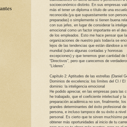
socioeconómico distinto. En sus empresas val
tantes
más el tener un diploma o título de una escuel
reconocida (ya que supuestamente son perso
preparadas) o simplemente si tienen buena rel
con sus jefes, en lugar de considerar la intelig
emocional como un factor importante en el d
de los empleados. Esto me hace pensar que l
organizaciones de nuestro país todavía se enc
lejos de las tendencias que están dándose a ni
mundial (salvo algunas contadas y honrosas
excepciones) y que tenemos gran cantidad de
“Directivos”, pero que carecemos de verdadero
“Líderes”.
Capítulo 2: Aptitudes de las estrellas (Daniel 
Dominios de excelencia: los límites del CI / El 
dominio: la inteligencia emocional
He podido apreciar, en las empresas para las 
he trabajado, que el coeficiente intelectual y la
preparación académica no son, finalmente, los
grandes determinantes del éxito profesional de
persona, e incluso tampoco de su éxito a nivel
personal. Es cierto que te sirven muchísimo p
obtener más oportunidades al inicio de tu carre