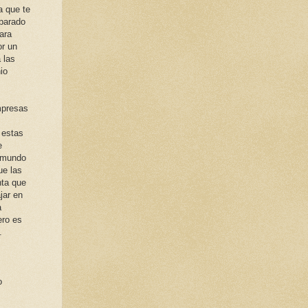
a que te
eparado
ara
or un
 las
io
mpresas
 estas
e
 mundo
ue las
nta que
jar en
a
ero es
.
o