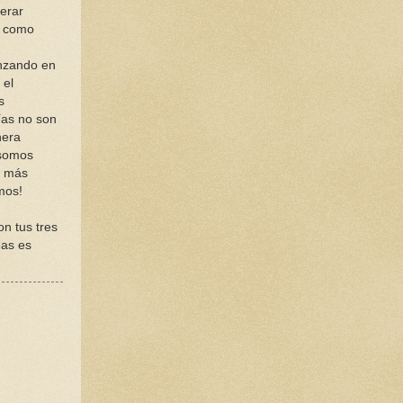
derar
r como
anzando en
 el
s
ías no son
nera
 somos
o más
mos!
n tus tres
eas es