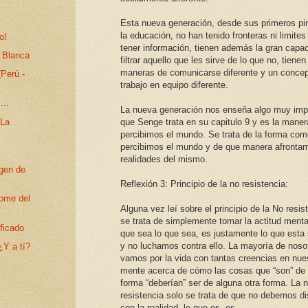
Esta nueva generación, desde sus primeros pi
la educación, no han tenido fronteras ni limites
o!
tener información, tienen además la gran capa
 Blanca
filtrar aquello que les sirve de lo que no, tienen
maneras de comunicarse diferente y un concep
Perú -
trabajo en equipo diferente.
...
La nueva generación nos enseña algo muy imp
 La
que Senge trata en su capitulo 9 y es la mane
percibimos el mundo. Se trata de la forma com
percibimos el mundo y de que manera afronta
realidades del mismo.
rgen de
Reflexión 3: Principio de la no resistencia:
rome del
Alguna vez leí sobre el principio de la No resis
se trata de simplemente tomar la actitud menta
ficado
que sea lo que sea, es justamente lo que esta
y no luchamos contra ello. La mayoría de noso
¿Y a tí?
vamos por la vida con tantas creencias en nue
mente acerca de cómo las cosas que “son” de 
forma “deberían” ser de alguna otra forma. La 
resistencia solo se trata de que no debemos di
con la realidad, lo que es, es.