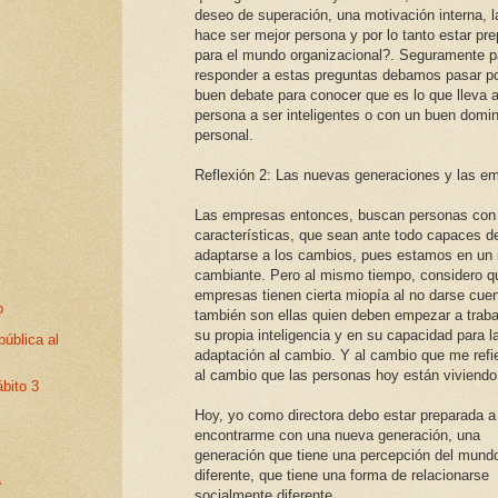
deseo de superación, una motivación interna, l
hace ser mejor persona y por lo tanto estar pr
para el mundo organizacional?. Seguramente p
responder a estas preguntas debamos pasar p
buen debate para conocer que es lo que lleva a
persona a ser inteligentes o con un buen domin
personal.
Reflexión 2: Las nuevas generaciones y las e
Las empresas entonces, buscan personas con
características, que sean ante todo capaces d
adaptarse a los cambios, pues estamos en un
cambiante. Pero al mismo tiempo, considero q
empresas tienen cierta miopía al no darse cue
o
también son ellas quien deben empezar a traba
su propia inteligencia y en su capacidad para l
pública al
adaptación al cambio. Y al cambio que me refi
al cambio que las personas hoy están viviendo
ábito 3
Hoy, yo como directora debo estar preparada a
encontrarme con una nueva generación, una
generación que tiene una percepción del mund
diferente, que tiene una forma de relacionarse
a
socialmente diferente.