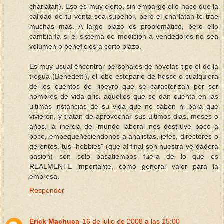
charlatan). Eso es muy cierto, sin embargo ello hace que la
calidad de tu venta sea superior, pero el charlatan te trae
muchas mas. A largo plazo es problemático, pero ello
cambiaría si el sistema de medición a vendedores no sea
volumen o beneficios a corto plazo.
Es muy usual encontrar personajes de novelas tipo el de la
tregua (Benedetti), el lobo estepario de hesse o cualquiera
de los cuentos de ribeyro que se caracterizan por ser
hombres de vida gris. aquellos que se dan cuenta en las
ultimas instancias de su vida que no saben ni para que
vivieron, y tratan de aprovechar sus ultimos dias, meses o
años. la inercia del mundo laboral nos destruye poco a
poco, empequeñeciendonos a analistas, jefes, directores o
gerentes. tus "hobbies" (que al final son nuestra verdadera
pasion) son solo pasatiempos fuera de lo que es
REALMENTE importante, como generar valor para la
empresa.
Responder
Erick Machuca
16 de julio de 2008 a las 15:00