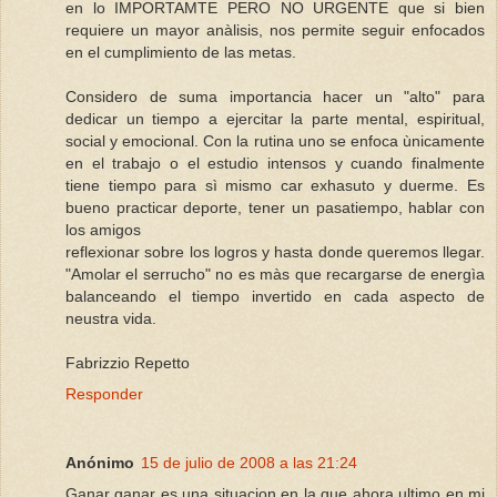
en lo IMPORTAMTE PERO NO URGENTE que si bien
requiere un mayor anàlisis, nos permite seguir enfocados
en el cumplimiento de las metas.
Considero de suma importancia hacer un "alto" para
dedicar un tiempo a ejercitar la parte mental, espiritual,
social y emocional. Con la rutina uno se enfoca ùnicamente
en el trabajo o el estudio intensos y cuando finalmente
tiene tiempo para sì mismo car exhasuto y duerme. Es
bueno practicar deporte, tener un pasatiempo, hablar con
los amigos
reflexionar sobre los logros y hasta donde queremos llegar.
"Amolar el serrucho" no es màs que recargarse de energìa
balanceando el tiempo invertido en cada aspecto de
neustra vida.
Fabrizzio Repetto
Responder
Anónimo
15 de julio de 2008 a las 21:24
Ganar ganar es una situacion en la que ahora ultimo en mi