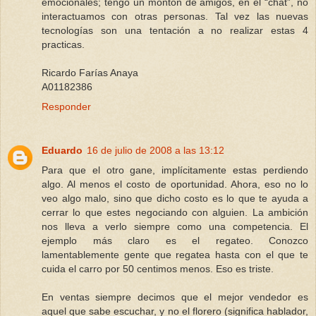
emocionales; tengo un montón de amigos, en el “chat”, no
interactuamos con otras personas. Tal vez las nuevas
tecnologías son una tentación a no realizar estas 4
practicas.
Ricardo Farías Anaya
A01182386
Responder
Eduardo
16 de julio de 2008 a las 13:12
Para que el otro gane, implícitamente estas perdiendo
algo. Al menos el costo de oportunidad. Ahora, eso no lo
veo algo malo, sino que dicho costo es lo que te ayuda a
cerrar lo que estes negociando con alguien. La ambición
nos lleva a verlo siempre como una competencia. El
ejemplo más claro es el regateo. Conozco
lamentablemente gente que regatea hasta con el que te
cuida el carro por 50 centimos menos. Eso es triste.
En ventas siempre decimos que el mejor vendedor es
aquel que sabe escuchar, y no el florero (significa hablador,