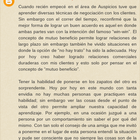
Cuando recién empecé en el área de Auspicios tuve que
aprender diversas técnicas de negociación con los clientes.
Sin embargo con el correr del tiempo, reconfirmé que la
mejor forma de lograr un buen acuerdo es aquel en donde
ambas partes van con la intención del famoso “win-win”. El
concepto de mutuo beneficio permite lograr relaciones de
largo plazo sin embargo también he vivido situaciones en
donde la opción de “no hay trato” ha sido la adecuada. Hoy
por hoy creo haber logrado relaciones comerciales
duraderas con mis clientes y esto solo por pensar en el
concepto de “mutuo beneficio”.
Tener la habilidad de ponerse en los zapatos del otro es
sorprendente. Hoy por hoy en este mundo con tanta
envidia no hay muchas personas que practiquen esta
habilidad; sin embargo ver las cosas desde el punto de
vista del otro permite ampliar nuestra capacidad de
aprendizaje. Por ejemplo, en una ocasión juzgué a una
persona por un comportamiento sin saber el por qué del
mismo. Con tan solo el consejo de una amiga que me invitó
a ponerme en el lugar de esta persona entendí la situación
y pude ser consciente que no siempre las cosas son de la