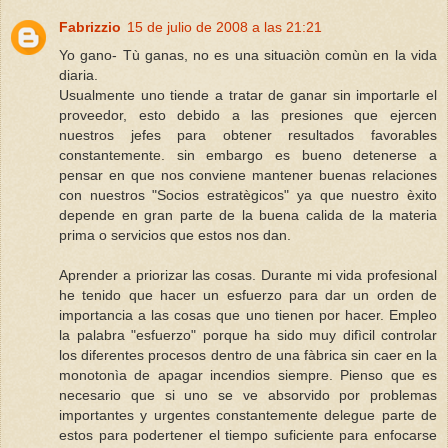
Fabrizzio
15 de julio de 2008 a las 21:21
Yo gano- Tù ganas, no es una situaciòn comùn en la vida
diaria.
Usualmente uno tiende a tratar de ganar sin importarle el
proveedor, esto debido a las presiones que ejercen
nuestros jefes para obtener resultados favorables
constantemente. sin embargo es bueno detenerse a
pensar en que nos conviene mantener buenas relaciones
con nuestros "Socios estratègicos" ya que nuestro èxito
depende en gran parte de la buena calida de la materia
prima o servicios que estos nos dan.
Aprender a priorizar las cosas. Durante mi vida profesional
he tenido que hacer un esfuerzo para dar un orden de
importancia a las cosas que uno tienen por hacer. Empleo
la palabra "esfuerzo" porque ha sido muy difìcil controlar
los diferentes procesos dentro de una fàbrica sin caer en la
monotonìa de apagar incendios siempre. Pienso que es
necesario que si uno se ve absorvido por problemas
importantes y urgentes constantemente delegue parte de
estos para podertener el tiempo suficiente para enfocarse