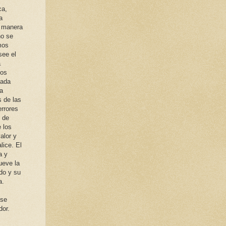
ca,
a
a manera
no se
mos
see el
a
los
nada
la
 de las
errores
s de
e los
alor y
lice. El
a y
ueve la
do y su
a.
 se
dor.