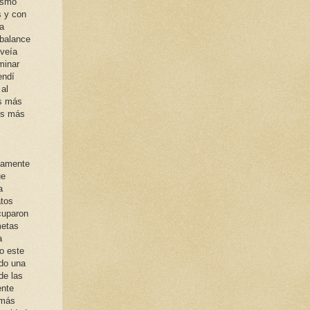
ismo
s y con
ía
 balance
 veía
minar
endí
 al
es más
 es más
mamente
ue
a
atos
cuparon
metas
a
o este
ido una
de las
ente
 más