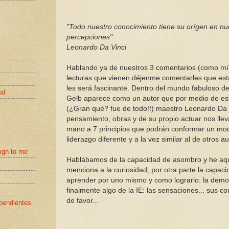
"Todo nuestro conocimiento tiene su orígen en nu
percepciones"
Leonardo Da Vinci
Hablando ya de nuestros 3 comentarios (como mí
lecturas que vienen déjenme comentarles que esta
les será fascinante. Dentro del mundo fabuloso de
al
Gelb aparece como un autor que por medio de es
(¿Gran qué? fue de todo!!) maestro Leonardo Da 
pensamiento, obras y de su propio actuar nos llev
mano a 7 principios que podrán conformar un mo
liderazgo diferente y a la vez similar al de otros au
eign to me
Hablábamos de la capacidad de asombro y he aq
menciona a la curiosidad; por otra parte la capac
aprender por uno mismo y como lograrlo: la demos
finalmente algo de la IE: las sensaciones... sus c
de favor...
pendientes