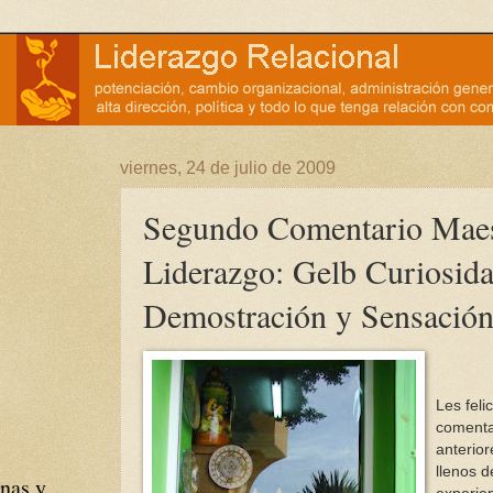
viernes, 24 de julio de 2009
Segundo Comentario Maes
Liderazgo: Gelb Curiosida
Demostración y Sensació
Les feli
comenta
anterior
llenos d
nas y