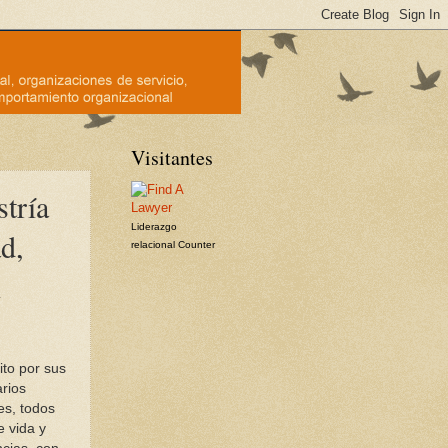
Visitantes
tría
Liderazgo
d,
relacional
Counter
n
cito por sus
rios
es, todos
e vida y