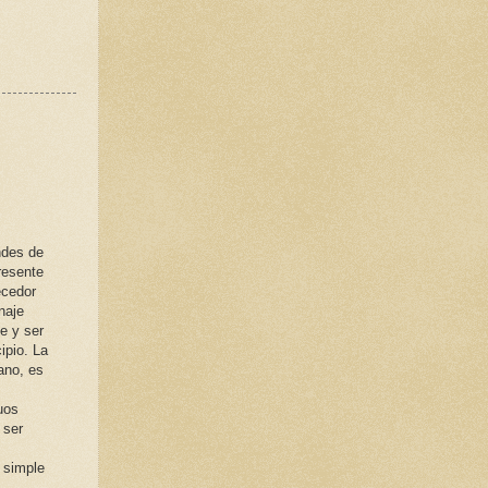
ndes de
presente
ecedor
naje
e y ser
ipio. La
ano, es
uos
 ser
 simple