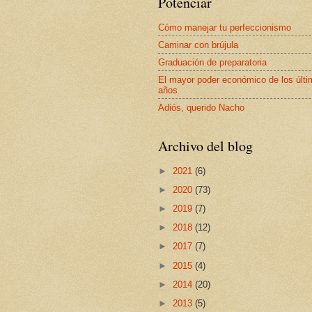
Potenciar
Cómo manejar tu perfeccionismo
Caminar con brújula
Graduación de preparatoria
El mayor poder económico de los últ
años
Adiós, querido Nacho
Archivo del blog
►
2021
(6)
►
2020
(73)
►
2019
(7)
►
2018
(12)
►
2017
(7)
►
2015
(4)
►
2014
(20)
►
2013
(5)