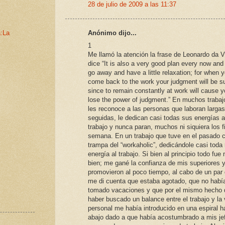
28 de julio de 2009 a las 11:37
a:La
Anónimo dijo...
1
Me llamó la atención la frase de Leonardo da V
dice “It is also a very good plan every now and
go away and have a little relaxation; for when 
come back to the work your judgment will be su
since to remain constantly at work will cause y
lose the power of judgment.” En muchos trabaj
les reconoce a las personas que laboran larga
seguidas, le dedican casi todas sus energías a
trabajo y nunca paran, muchos ni siquiera los f
semana. En un trabajo que tuve en el pasado c
trampa del “workaholic”, dedicándole casi toda
energía al trabajo. Si bien al principio todo fue
bien; me gané la confianza de mis superiores 
promovieron al poco tiempo, al cabo de un par
me di cuenta que estaba agotado, que no habí
tomado vacaciones y que por el mismo hecho 
haber buscado un balance entre el trabajo y la 
personal me había introducido en una espiral h
abajo dado a que había acostumbrado a mis je