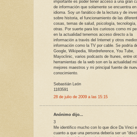
importante es poder tener acceso a una gran c
de información que solamente se encuentra en
idioma. Soy un fanático de la lectura y de inves
sobre historia, el funcionamiento de las diferen
cosas, temas de salud, psicología, tecnología,
otras. Por suerte para los curiosos como mi pe
en la actualidad tenemos acceso directo a la
información a través del Internet y otros medio
información como la TV por cable. Se podría d
Google, Wikipedia, Wordreference, You Tube,
Mayoclinic, varios podcasts de Itunes, entre ot
herramientas de la web son en la actualidad m
mejores maestros y mi principal fuente de nue
conocimiento.
Sebastián León
1183591
28 de julio de 2009 a las 15:15
Anónimo dijo...
3
Me identifico mucho con lo que dice Da Vinci 
cuanto a que una persona debería ser un “disc