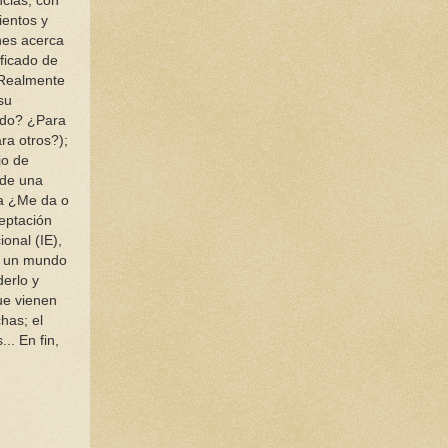
ncias, con
entos y
nes acerca
ificado de
¿Realmente
su
cado? ¿Para
ra otros?);
ijo de
de una
a ¿Me da o
eptación
onal (IE),
: un mundo
erlo y
ue vienen
has; el
.. En fin,