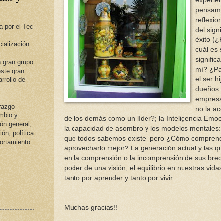
experie
pensami
reflexio
a por el Tec
del sign
éxito (
ialización
cuál es 
signifi
 gran grupo
mí? ¿Pa
ste gran
el ser h
rrollo de
dueños 
empres
erazgo
no la ac
ambio y
de los demás como un líder?; la Inteligencia Emoci
ión general,
la capacidad de asombro y los modelos mentales
ión, política
que todos sabemos existe, pero ¿Cómo comprend
portamiento
aprovecharlo mejor? La generación actual y las q
en la comprensión o la incomprensión de sus brec
poder de una visión; el equilibrio en nuestras vidas.
tanto por aprender y tanto por vivir.
Muchas gracias!!