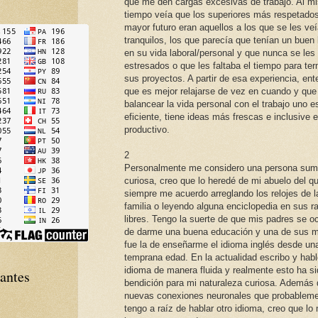
que me den cargas excesivas de trabajo. Al m
tiempo veía que los superiores más respetado
mayor futuro eran aquellos a los que se les ve
tranquilos, los que parecía que tenían un buen
en su vida laboral/personal y que nunca se les
estresados o que les faltaba el tiempo para ter
sus proyectos. A partir de esa experiencia, ent
que es mejor relajarse de vez en cuando y que
balancear la vida personal con el trabajo uno 
eficiente, tiene ideas más frescas e inclusive
productivo.
2
Personalmente me considero una persona su
curiosa, creo que lo heredé de mi abuelo del q
siempre me acuerdo arreglando los relojes de l
familia o leyendo alguna enciclopedia en sus r
libres. Tengo la suerte de que mis padres se o
de darme una buena educación y una de sus 
fue la de enseñarme el idioma inglés desde un
temprana edad. En la actualidad escribo y habl
idioma de manera fluida y realmente esto ha s
tantes
bendición para mi naturaleza curiosa. Además 
nuevas conexiones neuronales que probablem
tengo a raíz de hablar otro idioma, creo que lo