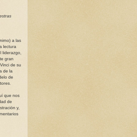
estras
nimo) a las
 lectura
l liderazgo,
te gran
Vinci de su
a de la
delo de
tores.
uí que nos
idad de
tración y,
omentarios