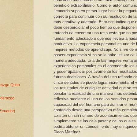
beneficio extraordinario. Como el autor comuni
Leonardo supo en primer lugar hallar la pregunt
correcta para continuar con su resolución de l
más creativa y acertada. Esto nos indica que 
debe desperdiciar el poco tiempo que dispone
tratando de encontrar una respuesta que no po
fundamento adecuado o que nos llevará a nad
productivo. La experiencia personal es uno de 
mejores métodos de aprendizaje. No sirve de 
poseer experiencia si no se la sabe utilizar de 
manera adecuada. Una de las mejores ventajas
experiencias personales es el aprender de los 
y poder apalancar positivamente los resultado
futuras decisiones. A través del uso refinado d
cinco sentidos se puede lograr incrementar el v
razgo Quito
los resultados de cualquier actividad que se rea
percibir la realidad de una manera más detenid
iderazgo:
reflexiva mediante el uso de los sentidos prom
capacidad del ser humano para admirar el mun
contenido desde una perspectiva más complet
 Ecuador)
Existen un sin número de acontecimientos que
simplemente se las deja pasar y de los cuales
podría obtener un conocimiento muy enriquece
Diego Martínez