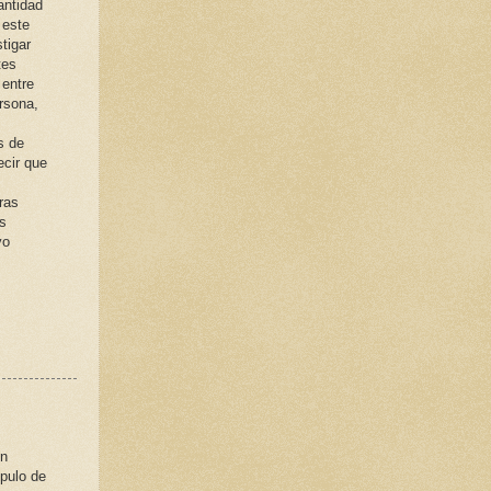
antidad
 este
tigar
tes
 entre
rsona,
s de
ecir que
ras
is
vo
en
ípulo de