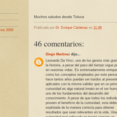
Muchos saludos desde Toluca
Publicado por
Dr. Enrique Cárdenas
en
11:48
imos 2000
46 comentarios:
Diego Martinez
dijo...
Leonardo Da Vinci, uno de los genios más gra
la historia, a pesar del paso del tiempo sigue 
en nuestras vidas. Es extremadamente enriqu
como los conceptos empleados por este perso
hace tantos años puedan ser traídos al present
aplicados con la misma validez que en un princ
curiosidad es algo natural innato en el ser hum
uno de los fundamentos del desarrollo del
conocimiento. A pesar de que todos los individ
poseen el beneficio de la curiosidad, esta debe
explotada de la manera correcta para obtener
resultados que sean relevantes en la vida. Una
curiosidad mal enfocada no traerá consigo un