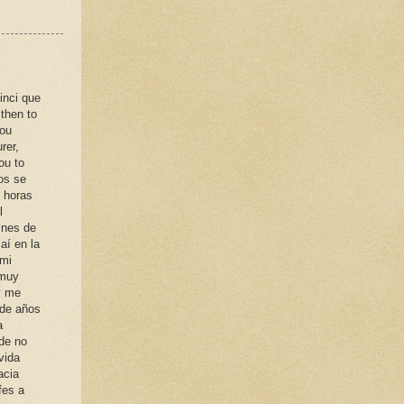
inci que
 then to
you
rer,
ou to
os se
s horas
l
ines de
aí en la
 mi
 muy
y me
 de años
a
de no
vida
acia
fes a