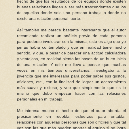
hecho de que los resultados de los equipos donde existen
buenas relaciones llegan a ser más trascendentes que los
de aquellos donde solo una persona trabaja o donde no
existe una relación personal fuerte.
Así también me parece bastante interesante que el autor
recomiende realizar un análisis previo de cada persona
para poderse involucrar con la misma, esto es algo que yo
jamás había contemplado y que en realidad tiene mucho
sentido, y que, a pesar de parecer una actitud calculadora
y ventajosa, en realidad sienta las bases de un buen inicio
de una relación. Y esto me llevo a pensar que muchas
veces en mis tiempos universitarios, investigaba a la
jovencita que me interesaba para poder saber sus gustos,
aficiones, etc., con la finalizad de lograr un acercamiento
más suave y exitoso, y veo que simplemente que es lo
mismo que debo empezar hacer con las relaciones
personales en mi trabajo.
Me interesa mucho el hecho de que el autor aborda el
precisamente en redoblar esfuerzos para entablar
relaciones con aquellas personas que son difíciles y que tal
vez son las que más pueden aportar al equipo si se logra