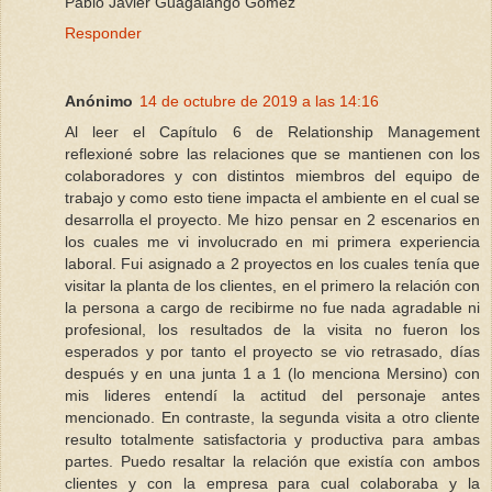
Pablo Javier Guagalango Gómez
Responder
Anónimo
14 de octubre de 2019 a las 14:16
Al leer el Capítulo 6 de Relationship Management
reflexioné sobre las relaciones que se mantienen con los
colaboradores y con distintos miembros del equipo de
trabajo y como esto tiene impacta el ambiente en el cual se
desarrolla el proyecto. Me hizo pensar en 2 escenarios en
los cuales me vi involucrado en mi primera experiencia
laboral. Fui asignado a 2 proyectos en los cuales tenía que
visitar la planta de los clientes, en el primero la relación con
la persona a cargo de recibirme no fue nada agradable ni
profesional, los resultados de la visita no fueron los
esperados y por tanto el proyecto se vio retrasado, días
después y en una junta 1 a 1 (lo menciona Mersino) con
mis lideres entendí la actitud del personaje antes
mencionado. En contraste, la segunda visita a otro cliente
resulto totalmente satisfactoria y productiva para ambas
partes. Puedo resaltar la relación que existía con ambos
clientes y con la empresa para cual colaboraba y la