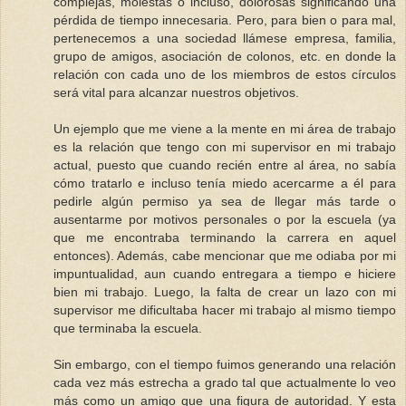
complejas, molestas o incluso, dolorosas significando una
pérdida de tiempo innecesaria. Pero, para bien o para mal,
pertenecemos a una sociedad llámese empresa, familia,
grupo de amigos, asociación de colonos, etc. en donde la
relación con cada uno de los miembros de estos círculos
será vital para alcanzar nuestros objetivos.
Un ejemplo que me viene a la mente en mi área de trabajo
es la relación que tengo con mi supervisor en mi trabajo
actual, puesto que cuando recién entre al área, no sabía
cómo tratarlo e incluso tenía miedo acercarme a él para
pedirle algún permiso ya sea de llegar más tarde o
ausentarme por motivos personales o por la escuela (ya
que me encontraba terminando la carrera en aquel
entonces). Además, cabe mencionar que me odiaba por mi
impuntualidad, aun cuando entregara a tiempo e hiciere
bien mi trabajo. Luego, la falta de crear un lazo con mi
supervisor me dificultaba hacer mi trabajo al mismo tiempo
que terminaba la escuela.
Sin embargo, con el tiempo fuimos generando una relación
cada vez más estrecha a grado tal que actualmente lo veo
más como un amigo que una figura de autoridad. Y esta