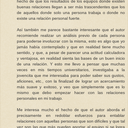
hecho de que los resultados de los equipos donde existen
buenas relaciones llegan a ser más trascendentes que los
de aquellos donde solo una persona trabaja o donde no
existe una relación personal fuerte.
Así también me parece bastante interesante que el autor
recomiende realizar un análisis previo de cada persona
para poderse involucrar con la misma, esto es algo que yo
jamás había contemplado y que en realidad tiene mucho
sentido, y que, a pesar de parecer una actitud calculadora
y ventajosa, en realidad sienta las bases de un buen inicio
de una relación. Y esto me llevo a pensar que muchas
veces en mis tiempos universitarios, investigaba a la
jovencita que me interesaba para poder saber sus gustos,
aficiones, etc., con la finalizad de lograr un acercamiento
más suave y exitoso, y veo que simplemente que es lo
mismo que debo empezar hacer con las relaciones
personales en mi trabajo.
Me interesa mucho el hecho de que el autor aborda el
precisamente en redoblar esfuerzos para entablar
relaciones con aquellas personas que son difíciles y que tal
vez son las que más pueden aportar al equipo si se logra