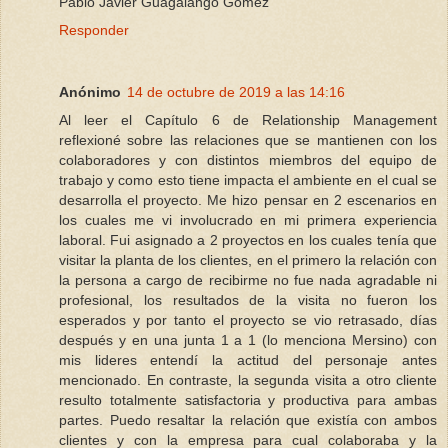
Pablo Javier Guagalango Gómez
Responder
Anónimo
14 de octubre de 2019 a las 14:16
Al leer el Capítulo 6 de Relationship Management
reflexioné sobre las relaciones que se mantienen con los
colaboradores y con distintos miembros del equipo de
trabajo y como esto tiene impacta el ambiente en el cual se
desarrolla el proyecto. Me hizo pensar en 2 escenarios en
los cuales me vi involucrado en mi primera experiencia
laboral. Fui asignado a 2 proyectos en los cuales tenía que
visitar la planta de los clientes, en el primero la relación con
la persona a cargo de recibirme no fue nada agradable ni
profesional, los resultados de la visita no fueron los
esperados y por tanto el proyecto se vio retrasado, días
después y en una junta 1 a 1 (lo menciona Mersino) con
mis lideres entendí la actitud del personaje antes
mencionado. En contraste, la segunda visita a otro cliente
resulto totalmente satisfactoria y productiva para ambas
partes. Puedo resaltar la relación que existía con ambos
clientes y con la empresa para cual colaboraba y la