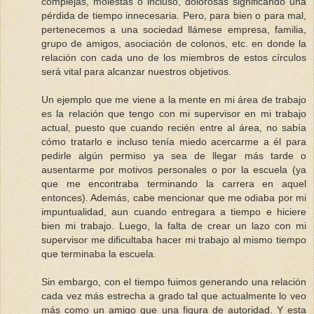
complejas, molestas o incluso, dolorosas significando una
pérdida de tiempo innecesaria. Pero, para bien o para mal,
pertenecemos a una sociedad llámese empresa, familia,
grupo de amigos, asociación de colonos, etc. en donde la
relación con cada uno de los miembros de estos círculos
será vital para alcanzar nuestros objetivos.
Un ejemplo que me viene a la mente en mi área de trabajo
es la relación que tengo con mi supervisor en mi trabajo
actual, puesto que cuando recién entre al área, no sabía
cómo tratarlo e incluso tenía miedo acercarme a él para
pedirle algún permiso ya sea de llegar más tarde o
ausentarme por motivos personales o por la escuela (ya
que me encontraba terminando la carrera en aquel
entonces). Además, cabe mencionar que me odiaba por mi
impuntualidad, aun cuando entregara a tiempo e hiciere
bien mi trabajo. Luego, la falta de crear un lazo con mi
supervisor me dificultaba hacer mi trabajo al mismo tiempo
que terminaba la escuela.
Sin embargo, con el tiempo fuimos generando una relación
cada vez más estrecha a grado tal que actualmente lo veo
más como un amigo que una figura de autoridad. Y esta