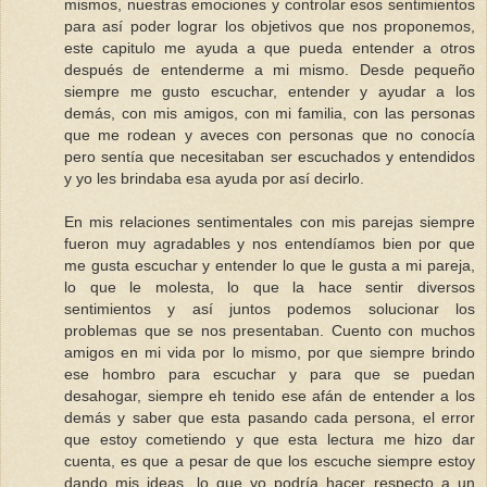
mismos, nuestras emociones y controlar esos sentimientos
para así poder lograr los objetivos que nos proponemos,
este capitulo me ayuda a que pueda entender a otros
después de entenderme a mi mismo. Desde pequeño
siempre me gusto escuchar, entender y ayudar a los
demás, con mis amigos, con mi familia, con las personas
que me rodean y aveces con personas que no conocía
pero sentía que necesitaban ser escuchados y entendidos
y yo les brindaba esa ayuda por así decirlo.
En mis relaciones sentimentales con mis parejas siempre
fueron muy agradables y nos entendíamos bien por que
me gusta escuchar y entender lo que le gusta a mi pareja,
lo que le molesta, lo que la hace sentir diversos
sentimientos y así juntos podemos solucionar los
problemas que se nos presentaban. Cuento con muchos
amigos en mi vida por lo mismo, por que siempre brindo
ese hombro para escuchar y para que se puedan
desahogar, siempre eh tenido ese afán de entender a los
demás y saber que esta pasando cada persona, el error
que estoy cometiendo y que esta lectura me hizo dar
cuenta, es que a pesar de que los escuche siempre estoy
dando mis ideas, lo que yo podría hacer respecto a un