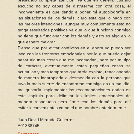
prestando completa atención, ya que en general cuando
escucho no soy capaz de distraerme con otra cosa, el
inconveniente es que tiendo a poner mi autobiografía en
las situaciones de los demás, claro esta que lo hago con
las mejores intenciones, aunque muy comúnmente esto no
tenga resultados positivos ya que lo que funcionó conmigo
no tiene que funcionar con los demás y esto es algo en lo
que espero mejorar.
Pienso que por evitar conflictos en el ahora yo puedo ser
laxo con las fronteras emocionales por lo que puedo dejar
pasar algunas cosas que me incomodan, pero por mi tipo
de carácter, eventualmente estas pequeñas cosas se
acumulan y mas temprano que tarde exploto, reaccionando
de manera inapropiada o desmedida con la persona que
tuvo la mala suerte de encontrarse conmigo en un mal día,
me gustaría implementar las recomendaciones dadas en
este capitulo para delimitar los limites emocionales de
manera respetuosa pero firme con los demás para así
evitar inconvenientes como el que nombré anteriormente.
Juan David Miranda Gutierrez
A01368745