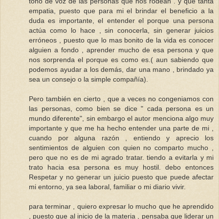
tono de voz de las personas que nos rodean . y que tanta
empatia, puesto que para mi el brindar el beneficio a la
duda es importante, el entender el porque una persona
actúa como lo hace , sin conocerla, sin generar juicios
erróneos , puesto que lo mas bonito de la vida es conocer
alguien a fondo , aprender mucho de esa persona y que
nos sorprenda el porque es como es.( aun sabiendo que
podemos ayudar a los demás, dar una mano , brindado ya
sea un consejo o la simple compañía).
Pero también en cierto , que a veces no congeniamos con
las personas, como bien se dice " cada persona es un
mundo diferente", sin embargo el autor menciona algo muy
importante y que me ha hecho entender una parte de mi ,
cuando por alguna razón , entiendo y aprecio los
sentimientos de alguien con quien no comparto mucho ,
pero que no es de mi agrado tratar. tiendo a evitarla y mi
trato hacia esa persona es muy hostil. debo entonces
Respetar y no generar un juicio puesto que puede afectar
mi entorno, ya sea laboral, familiar o mi diario vivir.
para terminar , quiero expresar lo mucho que he aprendido
, puesto que al inicio de la materia , pensaba que liderar un