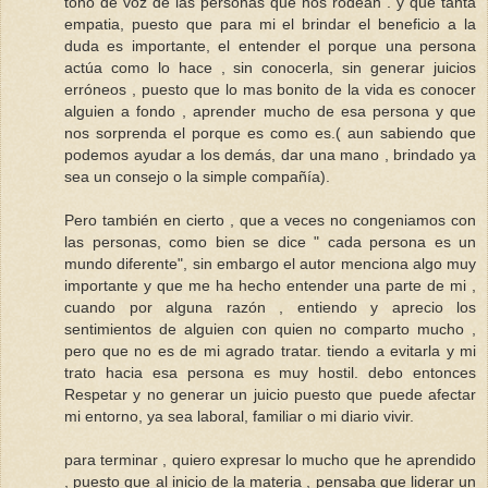
tono de voz de las personas que nos rodean . y que tanta
empatia, puesto que para mi el brindar el beneficio a la
duda es importante, el entender el porque una persona
actúa como lo hace , sin conocerla, sin generar juicios
erróneos , puesto que lo mas bonito de la vida es conocer
alguien a fondo , aprender mucho de esa persona y que
nos sorprenda el porque es como es.( aun sabiendo que
podemos ayudar a los demás, dar una mano , brindado ya
sea un consejo o la simple compañía).
Pero también en cierto , que a veces no congeniamos con
las personas, como bien se dice " cada persona es un
mundo diferente", sin embargo el autor menciona algo muy
importante y que me ha hecho entender una parte de mi ,
cuando por alguna razón , entiendo y aprecio los
sentimientos de alguien con quien no comparto mucho ,
pero que no es de mi agrado tratar. tiendo a evitarla y mi
trato hacia esa persona es muy hostil. debo entonces
Respetar y no generar un juicio puesto que puede afectar
mi entorno, ya sea laboral, familiar o mi diario vivir.
para terminar , quiero expresar lo mucho que he aprendido
, puesto que al inicio de la materia , pensaba que liderar un