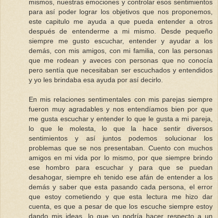
mismos, nuestras emociones y controlar esos sentimientos
para así poder lograr los objetivos que nos proponemos,
este capitulo me ayuda a que pueda entender a otros
después de entenderme a mi mismo. Desde pequeño
siempre me gusto escuchar, entender y ayudar a los
demás, con mis amigos, con mi familia, con las personas
que me rodean y aveces con personas que no conocía
pero sentía que necesitaban ser escuchados y entendidos
y yo les brindaba esa ayuda por así decirlo.
En mis relaciones sentimentales con mis parejas siempre
fueron muy agradables y nos entendíamos bien por que
me gusta escuchar y entender lo que le gusta a mi pareja,
lo que le molesta, lo que la hace sentir diversos
sentimientos y así juntos podemos solucionar los
problemas que se nos presentaban. Cuento con muchos
amigos en mi vida por lo mismo, por que siempre brindo
ese hombro para escuchar y para que se puedan
desahogar, siempre eh tenido ese afán de entender a los
demás y saber que esta pasando cada persona, el error
que estoy cometiendo y que esta lectura me hizo dar
cuenta, es que a pesar de que los escuche siempre estoy
dando mis ideas, lo que yo podría hacer respecto a un