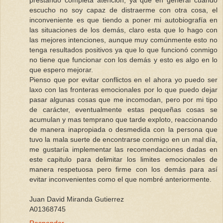
prestando completa atención, ya que en general cuando
escucho no soy capaz de distraerme con otra cosa, el
inconveniente es que tiendo a poner mi autobiografía en
las situaciones de los demás, claro esta que lo hago con
las mejores intenciones, aunque muy comúnmente esto no
tenga resultados positivos ya que lo que funcionó conmigo
no tiene que funcionar con los demás y esto es algo en lo
que espero mejorar.
Pienso que por evitar conflictos en el ahora yo puedo ser
laxo con las fronteras emocionales por lo que puedo dejar
pasar algunas cosas que me incomodan, pero por mi tipo
de carácter, eventualmente estas pequeñas cosas se
acumulan y mas temprano que tarde exploto, reaccionando
de manera inapropiada o desmedida con la persona que
tuvo la mala suerte de encontrarse conmigo en un mal día,
me gustaría implementar las recomendaciones dadas en
este capitulo para delimitar los limites emocionales de
manera respetuosa pero firme con los demás para así
evitar inconvenientes como el que nombré anteriormente.
Juan David Miranda Gutierrez
A01368745