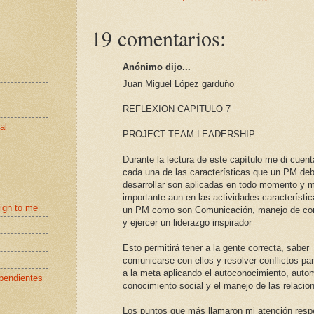
19 comentarios:
Anónimo dijo...
Juan Miguel López garduño
REFLEXION CAPITULO 7
al
PROJECT TEAM LEADERSHIP
Durante la lectura de este capítulo me di cuen
cada una de las características que un PM de
desarrollar son aplicadas en todo momento y 
importante aun en las actividades característi
eign to me
un PM como son Comunicación, manejo de con
y ejercer un liderazgo inspirador
Esto permitirá tener a la gente correcta, saber
comunicarse con ellos y resolver conflictos par
a la meta aplicando el autoconocimiento, auto
pendientes
conocimiento social y el manejo de las relacio
Los puntos que más llamaron mi atención resp