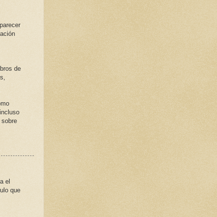
 parecer
vación
mbros de
s,
como
incluso
s sobre
a el
ulo que