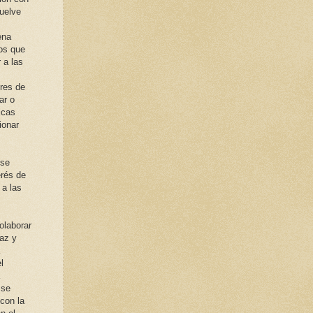
vuelve
ena
os que
 a las
res de
ar o
icas
ionar
rse
erés de
a las
olaborar
caz y
l
 se
con la