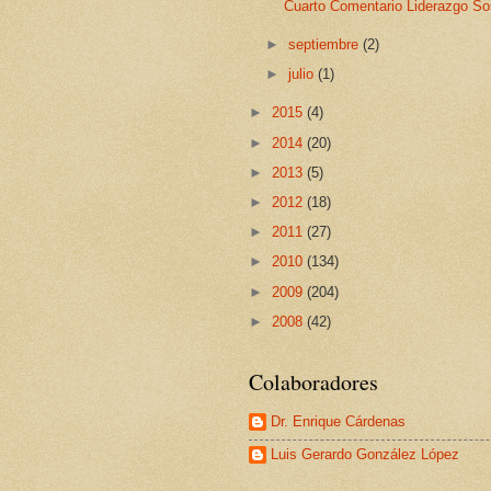
Cuarto Comentario Liderazgo So
►
septiembre
(2)
►
julio
(1)
►
2015
(4)
►
2014
(20)
►
2013
(5)
►
2012
(18)
►
2011
(27)
►
2010
(134)
►
2009
(204)
►
2008
(42)
Colaboradores
Dr. Enrique Cárdenas
Luis Gerardo González López