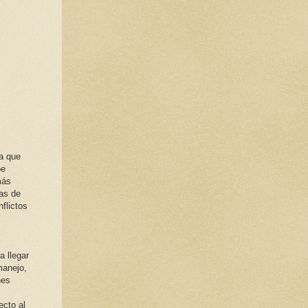
ta que
be
más
cas de
flictos
a llegar
manejo,
nes
ecto al