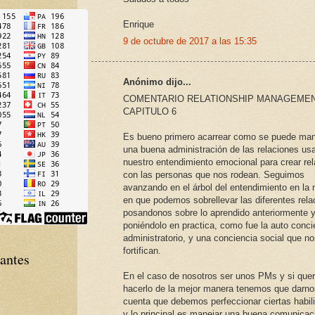
Enrique
9 de octubre de 2017 a las 15:35
Anónimo dijo...
COMENTARIO RELATIONSHIP MANAGEME
CAPITULO 6
Es bueno primero acarrear como se puede man
una buena administración de las relaciones us
nuestro entendimiento emocional para crear re
con las personas que nos rodean. Seguimos
avanzando en el árbol del entendimiento en la
en que podemos sobrellevar las diferentes rela
posandonos sobre lo aprendido anteriormente 
poniéndolo en practica, como fue la auto conci
administratorio, y una conciencia social que n
fortifican.
tantes
En el caso de nosotros ser unos PMs y si qu
hacerlo de la mejor manera tenemos que darno
cuenta que debemos perfeccionar ciertas habil
y lo principal es manejar una buena comunicac