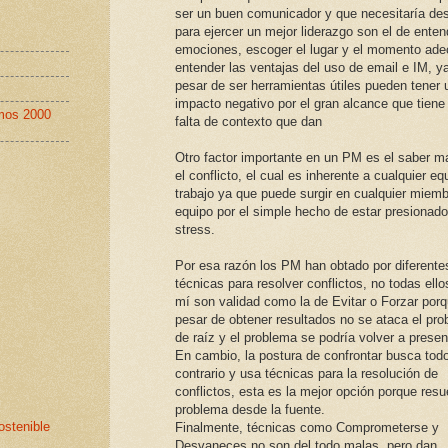
ser un buen comunicador y que necesitaría desa
para ejercer un mejor liderazgo son el de ente
emociones, escoger el lugar y el momento ad
entender las ventajas del uso de email e IM, y
pesar de ser herramientas útiles pueden tener 
impacto negativo por el gran alcance que tiene 
imos 2000
falta de contexto que dan
Otro factor importante en un PM es el saber m
el conflicto, el cual es inherente a cualquier eq
trabajo ya que puede surgir en cualquier miemb
equipo por el simple hecho de estar presionad
stress.
Por esa razón los PM han obtado por diferente
técnicas para resolver conflictos, no todas ello
mí son validad como la de Evitar o Forzar por
pesar de obtener resultados no se ataca el pr
de raíz y el problema se podría volver a presen
En cambio, la postura de confrontar busca todo
contrario y usa técnicas para la resolución de
conflictos, esta es la mejor opción porque resu
problema desde la fuente.
ostenible
Finalmente, técnicas como Comprometerse y
Desvaneces no son del todo malas, pero dan