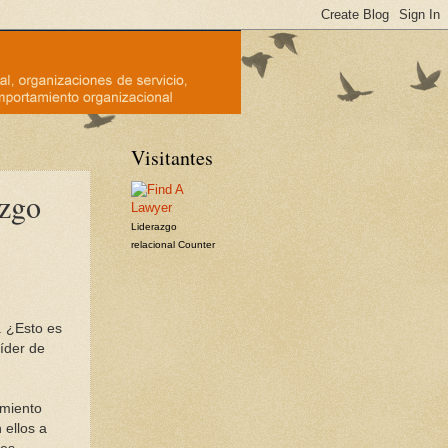
Visitantes
azgo
Liderazgo
relacional
Counter
 ¿Esto es
íder de
imiento
 ellos a