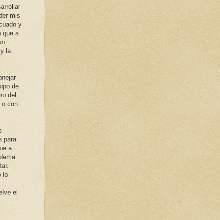
rrollar
nder mis
ecuado y
a que a
un
y la
anejar
uipo de
ro del
o o con
s
s para
que a
oblema
tar.
 lo
elve el