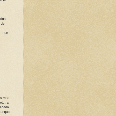
n el
idas
 de
as que
tes mas
etc, a
licada
 Aunque