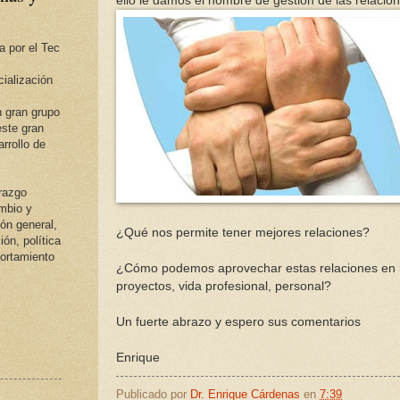
ello le damos el nombre de gestión de las relacion
a por el Tec
ialización
 gran grupo
ste gran
rrollo de
erazgo
ambio y
ión general,
¿Qué nos permite tener mejores relaciones?
ión, política
portamiento
¿Cómo podemos aprovechar estas relaciones en 
proyectos, vida profesional, personal?
Un fuerte abrazo y espero sus comentarios
Enrique
Publicado por
Dr. Enrique Cárdenas
en
7:39