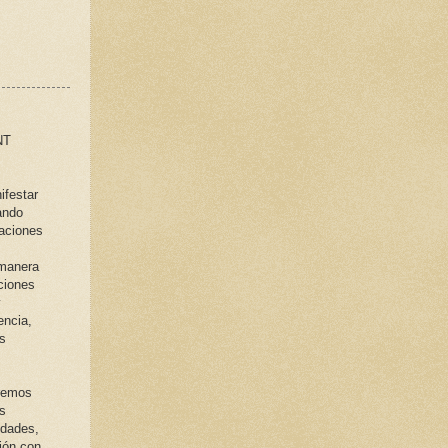
NT
ifestar
ando
laciones
 manera
ciones
y
encia,
os
eremos
s
idades,
ión con