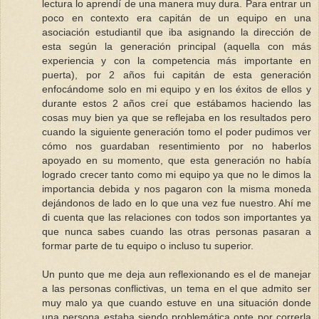
lectura lo aprendí de una manera muy dura. Para entrar un
poco en contexto era capitán de un equipo en una
asociación estudiantil que iba asignando la dirección de
esta según la generación principal (aquella con más
experiencia y con la competencia más importante en
puerta), por 2 años fui capitán de esta generación
enfocándome solo en mi equipo y en los éxitos de ellos y
durante estos 2 años creí que estábamos haciendo las
cosas muy bien ya que se reflejaba en los resultados pero
cuando la siguiente generación tomo el poder pudimos ver
cómo nos guardaban resentimiento por no haberlos
apoyado en su momento, que esta generación no había
logrado crecer tanto como mi equipo ya que no le dimos la
importancia debida y nos pagaron con la misma moneda
dejándonos de lado en lo que una vez fue nuestro. Ahí me
di cuenta que las relaciones con todos son importantes ya
que nunca sabes cuando las otras personas pasaran a
formar parte de tu equipo o incluso tu superior.
Un punto que me deja aun reflexionando es el de manejar
a las personas conflictivas, un tema en el que admito ser
muy malo ya que cuando estuve en una situación donde
una persona estaba siendo problemática opte por correrla