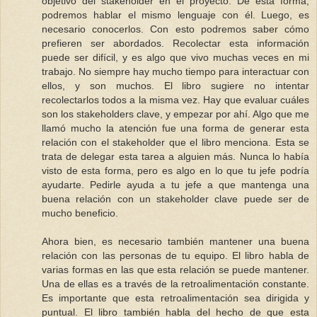
objetivo del stakeholder en el proyecto. De esta forma,
podremos hablar el mismo lenguaje con él. Luego, es
necesario conocerlos. Con esto podremos saber cómo
prefieren ser abordados. Recolectar esta información
puede ser difícil, y es algo que vivo muchas veces en mi
trabajo. No siempre hay mucho tiempo para interactuar con
ellos, y son muchos. El libro sugiere no intentar
recolectarlos todos a la misma vez. Hay que evaluar cuáles
son los stakeholders clave, y empezar por ahí. Algo que me
llamó mucho la atención fue una forma de generar esta
relación con el stakeholder que el libro menciona. Esta se
trata de delegar esta tarea a alguien más. Nunca lo había
visto de esta forma, pero es algo en lo que tu jefe podría
ayudarte. Pedirle ayuda a tu jefe a que mantenga una
buena relación con un stakeholder clave puede ser de
mucho beneficio.
Ahora bien, es necesario también mantener una buena
relación con las personas de tu equipo. El libro habla de
varias formas en las que esta relación se puede mantener.
Una de ellas es a través de la retroalimentación constante.
Es importante que esta retroalimentación sea dirigida y
puntual. El libro también habla del hecho de que esta