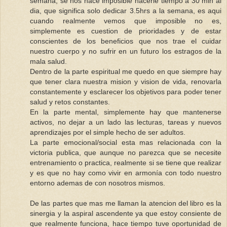
semana, se nos hace imposible hacerle tiempo a 30 min al
dia, que significa solo dedicar 3.5hrs a la semana, es aqui
cuando realmente vemos que imposible no es,
simplemente es cuestion de prioridades y de estar
conscientes de los beneficios que nos trae el cuidar
nuestro cuerpo y no sufrir en un futuro los estragos de la
mala salud.
Dentro de la parte espiritual me quedo en que siempre hay
que tener clara nuestra mision y vision de vida, renovarla
constantemente y esclarecer los objetivos para poder tener
salud y retos constantes.
En la parte mental, simplemente hay que mantenerse
activos, no dejar a un lado las lecturas, tareas y nuevos
aprendizajes por el simple hecho de ser adultos.
La parte emocional/social esta mas relacionada con la
victoria publica, que aunque no parezca que se necesite
entrenamiento o practica, realmente si se tiene que realizar
y es que no hay como vivir en armonía con todo nuestro
entorno ademas de con nosotros mismos.
De las partes que mas me llaman la atencion del libro es la
sinergia y la aspiral ascendente ya que estoy consiente de
que realmente funciona, hace tiempo tuve oportunidad de