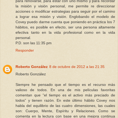
para renovarse, para estar con uno mismo y para recordar
la misión y visión personal, me permite re direccionar
acciones o modificar estrategias para seguir por el camino
a lograr esa misión y visión. Englobando el modelo de
Covey puedo darme cuenta que poniendo en práctica los 7
hábitos, es posible en efecto, ser una persona altamente
efectiva tanto en la vida profesional como en la vida
personal.
P.D. son las 11:35 pm
Responder
Roberto González
8 de octubre de 2012 a las 21:35
Roberto González
Siempre he pensado que el tiempo es el recurso más
valioso de todos. En una de mis películas favoritas
comentan que “el tiempo es el activo más preciado de
todos” y tienen razón. En este último hábito Covey nos
habla del equilibrio de las cuatro dimensiones, las cuales
son: Cuerpo, Mente, Espíritu y Relaciones. Como se
comenta en la lectura con base en una mejora continua