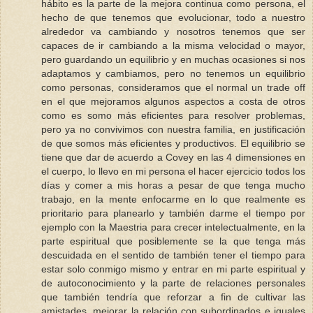
hábito es la parte de la mejora continua como persona, el
hecho de que tenemos que evolucionar, todo a nuestro
alrededor va cambiando y nosotros tenemos que ser
capaces de ir cambiando a la misma velocidad o mayor,
pero guardando un equilibrio y en muchas ocasiones si nos
adaptamos y cambiamos, pero no tenemos un equilibrio
como personas, consideramos que el normal un trade off
en el que mejoramos algunos aspectos a costa de otros
como es somo más eficientes para resolver problemas,
pero ya no convivimos con nuestra familia, en justificación
de que somos más eficientes y productivos. El equilibrio se
tiene que dar de acuerdo a Covey en las 4 dimensiones en
el cuerpo, lo llevo en mi persona el hacer ejercicio todos los
días y comer a mis horas a pesar de que tenga mucho
trabajo, en la mente enfocarme en lo que realmente es
prioritario para planearlo y también darme el tiempo por
ejemplo con la Maestria para crecer intelectualmente, en la
parte espiritual que posiblemente se la que tenga más
descuidada en el sentido de también tener el tiempo para
estar solo conmigo mismo y entrar en mi parte espiritual y
de autoconocimiento y la parte de relaciones personales
que también tendría que reforzar a fin de cultivar las
amistades, mejorar la relación con subordinados e iguales