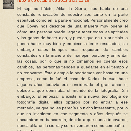
fEtO
8 de octubre de 2012 a las 21:16
El séptimo hábito, Afilar la Sierra, nos habla de una
constante renovación de nuestro ser, tanto en la parte
espiritual, como en la parte emocional. Personalmente creo
que Covey nos describe de una manera muy buena el
cómo una persona puede llegar a tener todas las aptitudes
y las ganas de hacer algo, y puede que en un principio lo
pueda hacer muy bien y empiece a tener resultados, sin
embargo estos tiempos nos requieren de cambios
constantes en la manera de manejar, percibir y enfrentar
las cosas, por lo que si no tomamos en cuenta esos
cambios, las personas tienden a quedarse en el tiempo y
no renovarse. Este ejemplo lo podríamos ver hasta en una
empresa, como lo fué el caso de Kodak, la cual hace
algunos años todavía era considerada el gran amarillo,
debido a que dominaba el mundo de la fotografía. Sin
embargo, al empezar a existir una nueva tecnología de
fotografía digital, ellos optaron por no entrar a ese
mercado, ya que no les parecía un nicho interesante, por lo
que no invirtieron en ese segmento y años después se
encuentran en bancarrota, debido a que nunca innovaron,
nunca afilaron la sierra y se reinventaron como compañía.