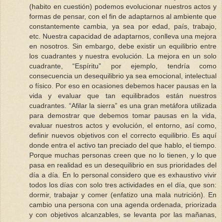
(habito en cuestión) podemos evolucionar nuestros actos y
formas de pensar, con el fin de adaptarnos al ambiente que
constantemente cambia, ya sea por edad, país, trabajo,
etc. Nuestra capacidad de adaptarnos, conlleva una mejora
en nosotros. Sin embargo, debe existir un equilibrio entre
los cuadrantes y nuestra evolución. La mejora en un solo
cuadrante, “Espíritu” por ejemplo, tendría como
consecuencia un desequilibrio ya sea emocional, intelectual
o físico. Por eso en ocasiones debemos hacer pausas en la
vida y evaluar que tan equilibrados están nuestros
cuadrantes. “Afilar la sierra” es una gran metáfora utilizada
para demostrar que debemos tomar pausas en la vida,
evaluar nuestros actos y evolución, el entorno, así como,
definir nuevos objetivos con el correcto equilibrio. Es aquí
donde entra el activo tan preciado del que hablo, el tiempo.
Porque muchas personas creen que no lo tienen, y lo que
pasa en realidad es un desequilibrio en sus prioridades del
día a día. En lo personal considero que es exhaustivo vivir
todos los días con solo tres actividades en el día, que son:
dormir, trabajar y comer (enfatizo una mala nutrición). En
cambio una persona con una agenda ordenada, priorizada
y con objetivos alcanzables, se levanta por las mañanas,