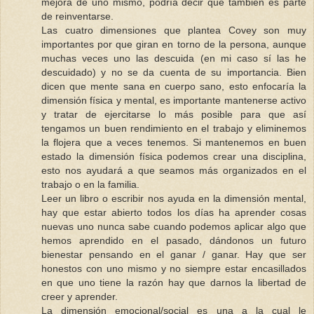
mejora de uno mismo, podría decir que también es parte
de reinventarse.
Las cuatro dimensiones que plantea Covey son muy
importantes por que giran en torno de la persona, aunque
muchas veces uno las descuida (en mi caso sí las he
descuidado) y no se da cuenta de su importancia. Bien
dicen que mente sana en cuerpo sano, esto enfocaría la
dimensión física y mental, es importante mantenerse activo
y tratar de ejercitarse lo más posible para que así
tengamos un buen rendimiento en el trabajo y eliminemos
la flojera que a veces tenemos. Si mantenemos en buen
estado la dimensión física podemos crear una disciplina,
esto nos ayudará a que seamos más organizados en el
trabajo o en la familia.
Leer un libro o escribir nos ayuda en la dimensión mental,
hay que estar abierto todos los días ha aprender cosas
nuevas uno nunca sabe cuando podemos aplicar algo que
hemos aprendido en el pasado, dándonos un futuro
bienestar pensando en el ganar / ganar. Hay que ser
honestos con uno mismo y no siempre estar encasillados
en que uno tiene la razón hay que darnos la libertad de
creer y aprender.
La dimensión emocional/social es una a la cual le