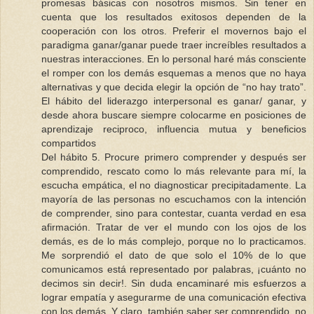
promesas básicas con nosotros mismos. Sin tener en
cuenta que los resultados exitosos dependen de la
cooperación con los otros. Preferir el movernos bajo el
paradigma ganar/ganar puede traer increíbles resultados a
nuestras interacciones. En lo personal haré más consciente
el romper con los demás esquemas a menos que no haya
alternativas y que decida elegir la opción de “no hay trato”.
El hábito del liderazgo interpersonal es ganar/ ganar, y
desde ahora buscare siempre colocarme en posiciones de
aprendizaje reciproco, influencia mutua y beneficios
compartidos
Del hábito 5. Procure primero comprender y después ser
comprendido, rescato como lo más relevante para mí, la
escucha empática, el no diagnosticar precipitadamente. La
mayoría de las personas no escuchamos con la intención
de comprender, sino para contestar, cuanta verdad en esa
afirmación. Tratar de ver el mundo con los ojos de los
demás, es de lo más complejo, porque no lo practicamos.
Me sorprendió el dato de que solo el 10% de lo que
comunicamos está representado por palabras, ¡cuánto no
decimos sin decir!. Sin duda encaminaré mis esfuerzos a
lograr empatía y asegurarme de una comunicación efectiva
con los demás. Y claro, también saber ser comprendido, no