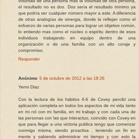
voluntad de una persona mas la voluntad de otra persona,
el resultado no es dos. Dos sería el resultado mínimo ya
que podría ser cualquier número mayor a este. A diferencia
de otras analogías de sinergia, donde la reflejan como el
esfuerzo de varias personas para lograr un objetivo común,
lo entiendo mas como el núcleo o espiritu dentro de esos
individuos trabajando en equipo dentro de una
organización o de una familia con un alto coraje y
compromiso.
Responder
Anónimo
5 de octubre de 2012 a las 18:26
Yenni Diaz
Con la lectura de los hábitos 4-6 de Covey percibí una
aplicación completa en todos los aspectos de mi vida tanto
en mi rol con mi familia, en mi trabajo y con cada una de
las personas con las que interactuo, coincido con Covey en
que para llegar a una victoria publica tengo que comenzar
conmigo misma, siendo proactiva , teniendo un fin en
mente y sabiendo administrar mi tiempo y con esto la