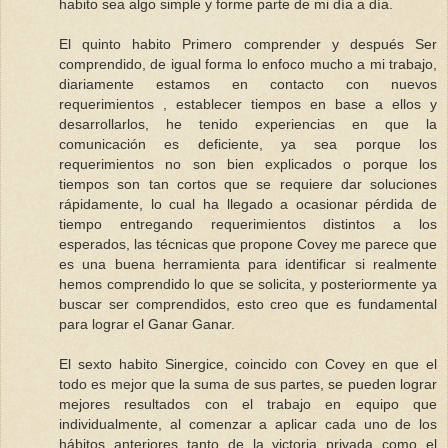
habito sea algo simple y forme parte de mi día a día.
El quinto habito Primero comprender y después Ser
comprendido, de igual forma lo enfoco mucho a mi trabajo,
diariamente estamos en contacto con nuevos
requerimientos , establecer tiempos en base a ellos y
desarrollarlos, he tenido experiencias en que la
comunicación es deficiente, ya sea porque los
requerimientos no son bien explicados o porque los
tiempos son tan cortos que se requiere dar soluciones
rápidamente, lo cual ha llegado a ocasionar pérdida de
tiempo entregando requerimientos distintos a los
esperados, las técnicas que propone Covey me parece que
es una buena herramienta para identificar si realmente
hemos comprendido lo que se solicita, y posteriormente ya
buscar ser comprendidos, esto creo que es fundamental
para lograr el Ganar Ganar.
El sexto habito Sinergice, coincido con Covey en que el
todo es mejor que la suma de sus partes, se pueden lograr
mejores resultados con el trabajo en equipo que
individualmente, al comenzar a aplicar cada uno de los
hábitos anteriores tanto de la victoria privada como el