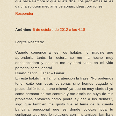
que hace siempre lo que el jefe dice, Los problemas se les
da una solución mediante personas, ideas, opiniones.
Responder
Anónimo
5 de octubre de 2012 a las 4:18
Brigitte Alcántara:
Cuando comencé a leer los hábitos no imagine que
aprendería tanto, la lectura se me ha hecho muy
enriquecedora y se que me ayudará tanto en mi vida
personal como laboral.
Cuarto habito: Ganar – Ganar
En este hábito me llamo la atención la frase: “No podemos
tener éxito con otras personas sino hemos pagado el
precio del éxito con uno mismo” ya que es muy cierto si yo
como persona no me controlo y me disciplino huyo de mis
problemas entonces como podré ayudar a los demás?,
algo que también me gusto fue el tema de la cuenta
bancaria emocional que es donde colocas toda tu
confianza algo que lo relaciono con mis amigos, familia y