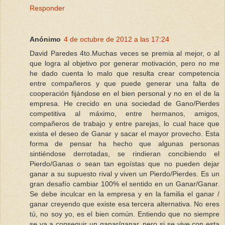
Responder
Anónimo
4 de octubre de 2012 a las 17:24
David Paredes 4to.Muchas veces se premia al mejor, o al
que logra al objetivo por generar motivación, pero no me
he dado cuenta lo malo que resulta crear competencia
entre compañeros y que puede generar una falta de
cooperación fijándose en el bien personal y no en el de la
empresa. He crecido en una sociedad de Gano/Pierdes
competitiva al máximo, entre hermanos, amigos,
compañeros de trabajo y entre parejas, lo cual hace que
exista el deseo de Ganar y sacar el mayor provecho. Esta
forma de pensar ha hecho que algunas personas
sintiéndose derrotadas, se rindieran concibiendo el
Pierdo/Ganas o sean tan egoístas que no pueden dejar
ganar a su supuesto rival y viven un Pierdo/Pierdes. Es un
gran desafío cambiar 100% el sentido en un Ganar/Ganar.
Se debe inculcar en la empresa y en la familia el ganar /
ganar creyendo que existe esa tercera alternativa. No eres
tú, no soy yo, es el bien común. Entiendo que no siempre
se va a conseguir un ganar/ganar, pero si se vive con esta