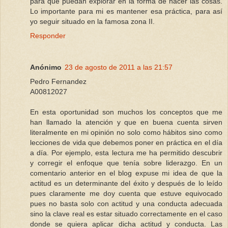
para que puedan explorar en la forma de hacer las cosas.
Lo importante para mi es mantener esa práctica, para así
yo seguir situado en la famosa zona II.
Responder
Anónimo
23 de agosto de 2011 a las 21:57
Pedro Fernandez
A00812027
En esta oportunidad son muchos los conceptos que me
han llamado la atención y que en buena cuenta sirven
literalmente en mi opinión no solo como hábitos sino como
lecciones de vida que debemos poner en práctica en el día
a día. Por ejemplo, esta lectura me ha permitido descubrir
y corregir el enfoque que tenía sobre liderazgo. En un
comentario anterior en el blog expuse mi idea de que la
actitud es un determinante del éxito y después de lo leído
pues claramente me doy cuenta que estuve equivocado
pues no basta solo con actitud y una conducta adecuada
sino la clave real es estar situado correctamente en el caso
donde se quiera aplicar dicha actitud y conducta. Las