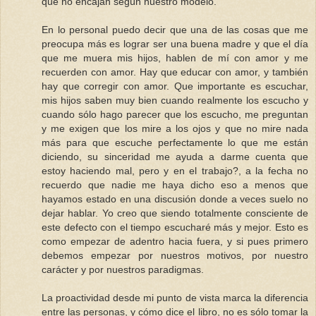
que no encajan según nuestro modelo.
En lo personal puedo decir que una de las cosas que me
preocupa más es lograr ser una buena madre y que el día
que me muera mis hijos, hablen de mí con amor y me
recuerden con amor. Hay que educar con amor, y también
hay que corregir con amor. Que importante es escuchar,
mis hijos saben muy bien cuando realmente los escucho y
cuando sólo hago parecer que los escucho, me preguntan
y me exigen que los mire a los ojos y que no mire nada
más para que escuche perfectamente lo que me están
diciendo, su sinceridad me ayuda a darme cuenta que
estoy haciendo mal, pero y en el trabajo?, a la fecha no
recuerdo que nadie me haya dicho eso a menos que
hayamos estado en una discusión donde a veces suelo no
dejar hablar. Yo creo que siendo totalmente consciente de
este defecto con el tiempo escucharé más y mejor. Esto es
como empezar de adentro hacia fuera, y si pues primero
debemos empezar por nuestros motivos, por nuestro
carácter y por nuestros paradigmas.
La proactividad desde mi punto de vista marca la diferencia
entre las personas, y cómo dice el libro, no es sólo tomar la