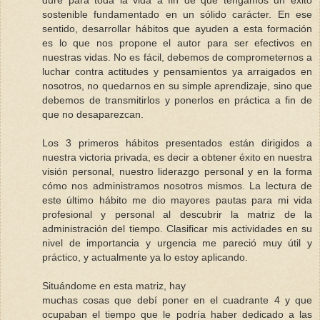
dure para toda la vida a fin de que tengamos un éxito
sostenible fundamentado en un sólido carácter. En ese
sentido, desarrollar hábitos que ayuden a esta formación
es lo que nos propone el autor para ser efectivos en
nuestras vidas. No es fácil, debemos de comprometernos a
luchar contra actitudes y pensamientos ya arraigados en
nosotros, no quedarnos en su simple aprendizaje, sino que
debemos de transmitirlos y ponerlos en práctica a fin de
que no desaparezcan.
Los 3 primeros hábitos presentados están dirigidos a
nuestra victoria privada, es decir a obtener éxito en nuestra
visión personal, nuestro liderazgo personal y en la forma
cómo nos administramos nosotros mismos. La lectura de
este último hábito me dio mayores pautas para mi vida
profesional y personal al descubrir la matriz de la
administración del tiempo. Clasificar mis actividades en su
nivel de importancia y urgencia me pareció muy útil y
práctico, y actualmente ya lo estoy aplicando.
Situándome en esta matriz, hay
muchas cosas que debí poner en el cuadrante 4 y que
ocupaban el tiempo que le podría haber dedicado a las