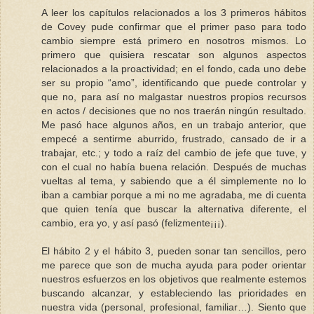
A leer los capítulos relacionados a los 3 primeros hábitos
de Covey pude confirmar que el primer paso para todo
cambio siempre está primero en nosotros mismos. Lo
primero que quisiera rescatar son algunos aspectos
relacionados a la proactividad; en el fondo, cada uno debe
ser su propio “amo”, identificando que puede controlar y
que no, para así no malgastar nuestros propios recursos
en actos / decisiones que no nos traerán ningún resultado.
Me pasó hace algunos años, en un trabajo anterior, que
empecé a sentirme aburrido, frustrado, cansado de ir a
trabajar, etc.; y todo a raíz del cambio de jefe que tuve, y
con el cual no había buena relación. Después de muchas
vueltas al tema, y sabiendo que a él simplemente no lo
iban a cambiar porque a mi no me agradaba, me di cuenta
que quien tenía que buscar la alternativa diferente, el
cambio, era yo, y así pasó (felizmente¡¡¡).
El hábito 2 y el hábito 3, pueden sonar tan sencillos, pero
me parece que son de mucha ayuda para poder orientar
nuestros esfuerzos en los objetivos que realmente estemos
buscando alcanzar, y estableciendo las prioridades en
nuestra vida (personal, profesional, familiar…). Siento que