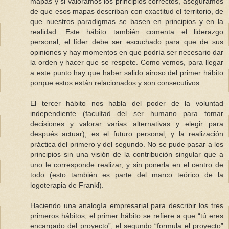
mapas y si valoramos los principios correctos, aseguramos
de que esos mapas describan con exactitud el territorio, de
que nuestros paradigmas se basen en principios y en la
realidad. Este hábito también comenta el liderazgo
personal; el líder debe ser escuchado para que de sus
opiniones y hay momentos en que podría ser necesario dar
la orden y hacer que se respete. Como vemos, para llegar
a este punto hay que haber salido airoso del primer hábito
porque estos están relacionados y son consecutivos.
El tercer hábito nos habla del poder de la voluntad
independiente (facultad del ser humano para tomar
decisiones y valorar varias alternativas y elegir para
después actuar), es el futuro personal, y la realización
práctica del primero y del segundo. No se pude pasar a los
principios sin una visión de la contribución singular que a
uno le corresponde realizar, y sin ponerla en el centro de
todo (esto también es parte del marco teórico de la
logoterapia de Frankl).
Haciendo una analogía empresarial para describir los tres
primeros hábitos, el primer hábito se refiere a que “tú eres
encargado del proyecto”, el segundo “formula el proyecto”