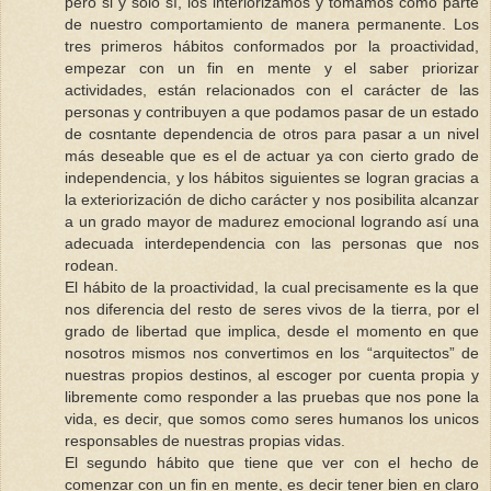
pero si y solo sí, los interiorizamos y tomamos como parte
de nuestro comportamiento de manera permanente. Los
tres primeros hábitos conformados por la proactividad,
empezar con un fin en mente y el saber priorizar
actividades, están relacionados con el carácter de las
personas y contribuyen a que podamos pasar de un estado
de cosntante dependencia de otros para pasar a un nivel
más deseable que es el de actuar ya con cierto grado de
independencia, y los hábitos siguientes se logran gracias a
la exteriorización de dicho carácter y nos posibilita alcanzar
a un grado mayor de madurez emocional logrando así una
adecuada interdependencia con las personas que nos
rodean.
El hábito de la proactividad, la cual precisamente es la que
nos diferencia del resto de seres vivos de la tierra, por el
grado de libertad que implica, desde el momento en que
nosotros mismos nos convertimos en los “arquitectos” de
nuestras propios destinos, al escoger por cuenta propia y
libremente como responder a las pruebas que nos pone la
vida, es decir, que somos como seres humanos los unicos
responsables de nuestras propias vidas.
El segundo hábito que tiene que ver con el hecho de
comenzar con un fin en mente, es decir tener bien en claro