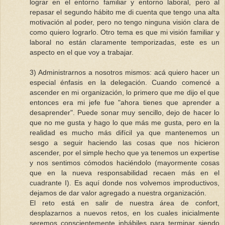
lograr en el entorno familiar y entorno laboral, pero al
repasar el segundo hábito me di cuenta que tengo una alta
motivación al poder, pero no tengo ninguna visión clara de
como quiero lograrlo. Otro tema es que mi visión familiar y
laboral no están claramente temporizadas, este es un
aspecto en el que voy a trabajar.
3) Administrarnos a nosotros mismos: acá quiero hacer un
especial énfasis en la delegación. Cuando comencé a
ascender en mi organización, lo primero que me dijo el que
entonces era mi jefe fue "ahora tienes que aprender a
desaprender". Puede sonar muy sencillo, dejo de hacer lo
que no me gusta y hago lo que más me gusta, pero en la
realidad es mucho más difícil ya que mantenemos un
sesgo a seguir haciendo las cosas que nos hicieron
ascender, por el simple hecho que ya tenemos un expertise
y nos sentimos cómodos haciéndolo (mayormente cosas
que en la nueva responsabilidad recaen más en el
cuadrante I). Es aquí donde nos volvemos improductivos,
dejamos de dar valor agregado a nuestra organización.
El reto está en salir de nuestra área de confort,
desplazarnos a nuevos retos, en los cuales inicialmente
seremos conscientemente inhábiles para terminar siendo