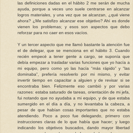
las definiciones dadas en el hábito 2 me serán de mucha
ayuda, porque a veces uno suele centrarse en alcanzar
logros materiales, y una vez que se alcanzan, ¿qué viene
ahora? ¿Me satisfizo alcanzar ese objetivo? Ahí es donde
vienen los problemas; y esos son aspectos que debo
reforzar para no caer en esos vacíos.
Y un tercer aspecto que me llamó bastante la atención fue
el de delegar, que se menciona en el hábito 3. Cuando
recién empecé a tener gente a cargo, se suponía que
debía empezar a trasladar varias funciones que yo hacía a
mi equipo, pero como yo las hacía “más rápido” y “las
dominaba”, prefería resolverlo por mi mismo, y evitar
invertir tiempo en capacitar a alguien y de revisar si se
encontraba bien. Felizmente eso cambió y por varias
razones: estaba saturado de tareas, orientación de mi jefa,
fui notando que no ayudaba a mi equipo, y de que estaba
sumergido en el día a día, y no levantaba la cabeza, a
pesar de que habían cosas importantes que no estaba
atendiendo. Poco a poco fue delegando, primero con
instrucciones claras de lo que había que hacer; y luego
indicando los objetivos buscados, dando mayor libertad