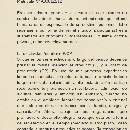
Matrícula N° A00812212
En esta primera parte de la lectura el autor plantea un
cambio de adentro hacia afuera entendiendo que el ser
humano es el responsable de su destino, por ende debe
repensar si su forma de ver el mundo (paradigmas) está
sustentada en principios fundamentales. Lo llama victoria
privada, debemos reinventarnos.
La efectividad /equilibrio P/CP
Si queremos ser efectivos a lo largo del tiempo debemos
prestar la misma atención al producto (P) y al costo de
producción (CP). En una de mis primeras experiencias
laborales di absoluta prioridad al trabajo, me aislé de todo
lo que no estaba relacionado a ello, esta decisión me trajo
reconocimiento y promoción a nivel laboral, admiración de
algunos familiares y amigos; sin embargo, cuando no
estaba en el ambiente laboral me sentía vacío y entendí
que debía equilibrar mi trabajo con la familia, amigos y
capacitación. Ahora trabajo en una organización que
promueve el desarrollo integral, creo que esta es la forma
de ser efectivo en el tiempo (mediano y largo plazo), caso
contrario la maquina productiva se agota y “la reposición es