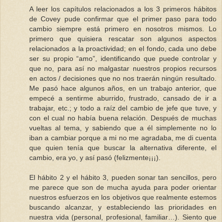
A leer los capítulos relacionados a los 3 primeros hábitos
de Covey pude confirmar que el primer paso para todo
cambio siempre está primero en nosotros mismos. Lo
primero que quisiera rescatar son algunos aspectos
relacionados a la proactividad; en el fondo, cada uno debe
ser su propio “amo”, identificando que puede controlar y
que no, para así no malgastar nuestros propios recursos
en actos / decisiones que no nos traerán ningún resultado.
Me pasó hace algunos años, en un trabajo anterior, que
empecé a sentirme aburrido, frustrado, cansado de ir a
trabajar, etc.; y todo a raíz del cambio de jefe que tuve, y
con el cual no había buena relación. Después de muchas
vueltas al tema, y sabiendo que a él simplemente no lo
iban a cambiar porque a mi no me agradaba, me di cuenta
que quien tenía que buscar la alternativa diferente, el
cambio, era yo, y así pasó (felizmente¡¡¡).
El hábito 2 y el hábito 3, pueden sonar tan sencillos, pero
me parece que son de mucha ayuda para poder orientar
nuestros esfuerzos en los objetivos que realmente estemos
buscando alcanzar, y estableciendo las prioridades en
nuestra vida (personal, profesional, familiar…). Siento que