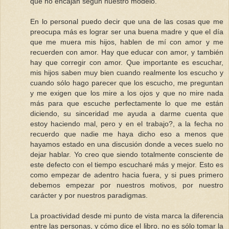
que no encajan según nuestro modelo.
En lo personal puedo decir que una de las cosas que me
preocupa más es lograr ser una buena madre y que el día
que me muera mis hijos, hablen de mí con amor y me
recuerden con amor. Hay que educar con amor, y también
hay que corregir con amor. Que importante es escuchar,
mis hijos saben muy bien cuando realmente los escucho y
cuando sólo hago parecer que los escucho, me preguntan
y me exigen que los mire a los ojos y que no mire nada
más para que escuche perfectamente lo que me están
diciendo, su sinceridad me ayuda a darme cuenta que
estoy haciendo mal, pero y en el trabajo?, a la fecha no
recuerdo que nadie me haya dicho eso a menos que
hayamos estado en una discusión donde a veces suelo no
dejar hablar. Yo creo que siendo totalmente consciente de
este defecto con el tiempo escucharé más y mejor. Esto es
como empezar de adentro hacia fuera, y si pues primero
debemos empezar por nuestros motivos, por nuestro
carácter y por nuestros paradigmas.
La proactividad desde mi punto de vista marca la diferencia
entre las personas, y cómo dice el libro, no es sólo tomar la