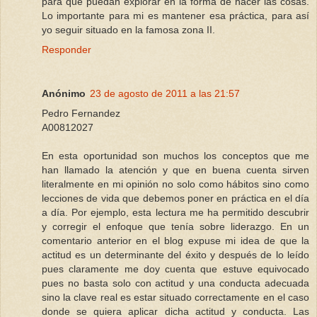
para que puedan explorar en la forma de hacer las cosas.
Lo importante para mi es mantener esa práctica, para así
yo seguir situado en la famosa zona II.
Responder
Anónimo
23 de agosto de 2011 a las 21:57
Pedro Fernandez
A00812027
En esta oportunidad son muchos los conceptos que me
han llamado la atención y que en buena cuenta sirven
literalmente en mi opinión no solo como hábitos sino como
lecciones de vida que debemos poner en práctica en el día
a día. Por ejemplo, esta lectura me ha permitido descubrir
y corregir el enfoque que tenía sobre liderazgo. En un
comentario anterior en el blog expuse mi idea de que la
actitud es un determinante del éxito y después de lo leído
pues claramente me doy cuenta que estuve equivocado
pues no basta solo con actitud y una conducta adecuada
sino la clave real es estar situado correctamente en el caso
donde se quiera aplicar dicha actitud y conducta. Las