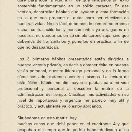
dure para toda la vida a fin de que tengamos un éxito
sostenible fundamentado en un sólido carácter. En ese
sentido, desarrollar hábitos que ayuden a esta formación
es lo que nos propone el autor para ser efectivos en
nuestras vidas. No es fácil, debemos de comprometernos a
luchar contra actitudes y pensamientos ya arraigados en
nosotros, no quedarnos en su simple aprendizaje, sino que
debemos de transmitirlos y ponerlos en práctica a fin de
que no desaparezcan.
Los 3 primeros hábitos presentados están dirigidos a
nuestra victoria privada, es decir a obtener éxito en nuestra
visión personal, nuestro liderazgo personal y en la forma
cómo nos administramos nosotros mismos. La lectura de
este último hábito me dio mayores pautas para mi vida
profesional y personal al descubrir la matriz de la
administración del tiempo. Clasificar mis actividades en su
nivel de importancia y urgencia me pareció muy útil y
práctico, y actualmente ya lo estoy aplicando.
Situándome en esta matriz, hay
muchas cosas que debí poner en el cuadrante 4 y que
ocupaban el tiempo que le podría haber dedicado a las