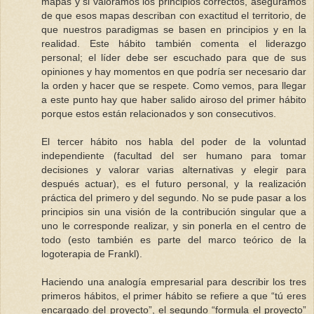
mapas y si valoramos los principios correctos, aseguramos
de que esos mapas describan con exactitud el territorio, de
que nuestros paradigmas se basen en principios y en la
realidad. Este hábito también comenta el liderazgo
personal; el líder debe ser escuchado para que de sus
opiniones y hay momentos en que podría ser necesario dar
la orden y hacer que se respete. Como vemos, para llegar
a este punto hay que haber salido airoso del primer hábito
porque estos están relacionados y son consecutivos.
El tercer hábito nos habla del poder de la voluntad
independiente (facultad del ser humano para tomar
decisiones y valorar varias alternativas y elegir para
después actuar), es el futuro personal, y la realización
práctica del primero y del segundo. No se pude pasar a los
principios sin una visión de la contribución singular que a
uno le corresponde realizar, y sin ponerla en el centro de
todo (esto también es parte del marco teórico de la
logoterapia de Frankl).
Haciendo una analogía empresarial para describir los tres
primeros hábitos, el primer hábito se refiere a que “tú eres
encargado del proyecto”, el segundo “formula el proyecto”