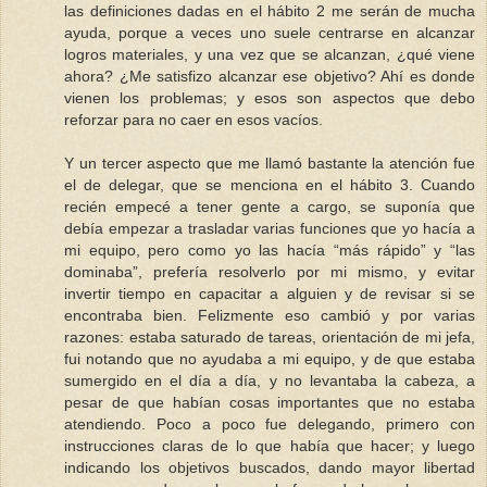
las definiciones dadas en el hábito 2 me serán de mucha
ayuda, porque a veces uno suele centrarse en alcanzar
logros materiales, y una vez que se alcanzan, ¿qué viene
ahora? ¿Me satisfizo alcanzar ese objetivo? Ahí es donde
vienen los problemas; y esos son aspectos que debo
reforzar para no caer en esos vacíos.
Y un tercer aspecto que me llamó bastante la atención fue
el de delegar, que se menciona en el hábito 3. Cuando
recién empecé a tener gente a cargo, se suponía que
debía empezar a trasladar varias funciones que yo hacía a
mi equipo, pero como yo las hacía “más rápido” y “las
dominaba”, prefería resolverlo por mi mismo, y evitar
invertir tiempo en capacitar a alguien y de revisar si se
encontraba bien. Felizmente eso cambió y por varias
razones: estaba saturado de tareas, orientación de mi jefa,
fui notando que no ayudaba a mi equipo, y de que estaba
sumergido en el día a día, y no levantaba la cabeza, a
pesar de que habían cosas importantes que no estaba
atendiendo. Poco a poco fue delegando, primero con
instrucciones claras de lo que había que hacer; y luego
indicando los objetivos buscados, dando mayor libertad