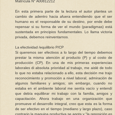
Matrícula N° A00812212
En esta primera parte de la lectura el autor plantea un
cambio de adentro hacia afuera entendiendo que el ser
humano es el responsable de su destino, por ende debe
repensar si su forma de ver el mundo (paradigmas) está
sustentada en principios fundamentales. Lo llama victoria
privada, debemos reinventarnos.
La efectividad /equilibrio P/CP
Si queremos ser efectivos a lo largo del tiempo debemos
prestar la misma atención al producto (P) y al costo de
producción (CP). En una de mis primeras experiencias
laborales di absoluta prioridad al trabajo, me aislé de todo
lo que no estaba relacionado a ello, esta decisión me trajo
reconocimiento y promoción a nivel laboral, admiración de
algunos familiares y amigos; sin embargo, cuando no
estaba en el ambiente laboral me sentía vacío y entendí
que debía equilibrar mi trabajo con la familia, amigos y
capacitación. Ahora trabajo en una organización que
promueve el desarrollo integral, creo que esta es la forma
de ser efectivo en el tiempo (mediano y largo plazo), caso
contrario la maquina productiva se agota y “la reposición es