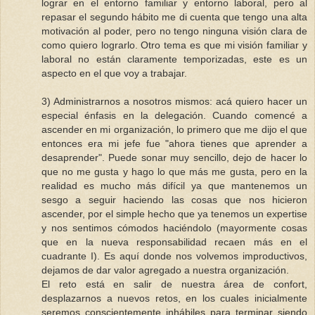
lograr en el entorno familiar y entorno laboral, pero al
repasar el segundo hábito me di cuenta que tengo una alta
motivación al poder, pero no tengo ninguna visión clara de
como quiero lograrlo. Otro tema es que mi visión familiar y
laboral no están claramente temporizadas, este es un
aspecto en el que voy a trabajar.
3) Administrarnos a nosotros mismos: acá quiero hacer un
especial énfasis en la delegación. Cuando comencé a
ascender en mi organización, lo primero que me dijo el que
entonces era mi jefe fue "ahora tienes que aprender a
desaprender". Puede sonar muy sencillo, dejo de hacer lo
que no me gusta y hago lo que más me gusta, pero en la
realidad es mucho más difícil ya que mantenemos un
sesgo a seguir haciendo las cosas que nos hicieron
ascender, por el simple hecho que ya tenemos un expertise
y nos sentimos cómodos haciéndolo (mayormente cosas
que en la nueva responsabilidad recaen más en el
cuadrante I). Es aquí donde nos volvemos improductivos,
dejamos de dar valor agregado a nuestra organización.
El reto está en salir de nuestra área de confort,
desplazarnos a nuevos retos, en los cuales inicialmente
seremos conscientemente inhábiles para terminar siendo