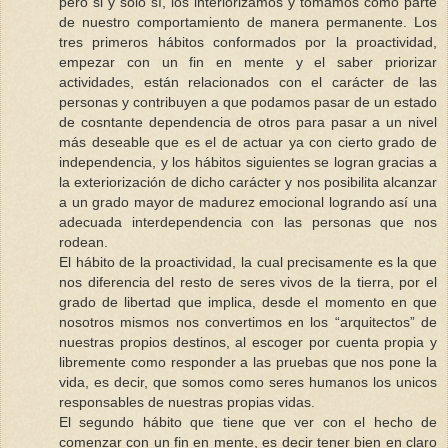
pero si y solo sí, los interiorizamos y tomamos como parte
de nuestro comportamiento de manera permanente. Los
tres primeros hábitos conformados por la proactividad,
empezar con un fin en mente y el saber priorizar
actividades, están relacionados con el carácter de las
personas y contribuyen a que podamos pasar de un estado
de cosntante dependencia de otros para pasar a un nivel
más deseable que es el de actuar ya con cierto grado de
independencia, y los hábitos siguientes se logran gracias a
la exteriorización de dicho carácter y nos posibilita alcanzar
a un grado mayor de madurez emocional logrando así una
adecuada interdependencia con las personas que nos
rodean.
El hábito de la proactividad, la cual precisamente es la que
nos diferencia del resto de seres vivos de la tierra, por el
grado de libertad que implica, desde el momento en que
nosotros mismos nos convertimos en los “arquitectos” de
nuestras propios destinos, al escoger por cuenta propia y
libremente como responder a las pruebas que nos pone la
vida, es decir, que somos como seres humanos los unicos
responsables de nuestras propias vidas.
El segundo hábito que tiene que ver con el hecho de
comenzar con un fin en mente, es decir tener bien en claro