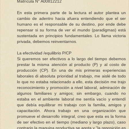
Matrícula N° A00812212
En esta primera parte de la lectura el autor plantea un
cambio de adentro hacia afuera entendiendo que el ser
humano es el responsable de su destino, por ende debe
repensar si su forma de ver el mundo (paradigmas) está
sustentada en principios fundamentales. Lo llama victoria
privada, debemos reinventarnos.
La efectividad /equilibrio P/CP
Si queremos ser efectivos a lo largo del tiempo debemos
prestar la misma atención al producto (P) y al costo de
producción (CP). En una de mis primeras experiencias
laborales di absoluta prioridad al trabajo, me aislé de todo
lo que no estaba relacionado a ello, esta decisión me trajo
reconocimiento y promoción a nivel laboral, admiración de
algunos familiares y amigos; sin embargo, cuando no
estaba en el ambiente laboral me sentía vacío y entendí
que debía equilibrar mi trabajo con la familia, amigos y
capacitación. Ahora trabajo en una organización que
promueve el desarrollo integral, creo que esta es la forma
de ser efectivo en el tiempo (mediano y largo plazo), caso
contrario la maquina productiva se agota y “la reposición es