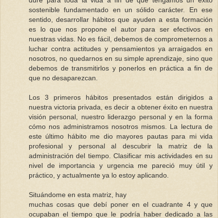
dure para toda la vida a fin de que tengamos un éxito
sostenible fundamentado en un sólido carácter. En ese
sentido, desarrollar hábitos que ayuden a esta formación
es lo que nos propone el autor para ser efectivos en
nuestras vidas. No es fácil, debemos de comprometernos a
luchar contra actitudes y pensamientos ya arraigados en
nosotros, no quedarnos en su simple aprendizaje, sino que
debemos de transmitirlos y ponerlos en práctica a fin de
que no desaparezcan.
Los 3 primeros hábitos presentados están dirigidos a
nuestra victoria privada, es decir a obtener éxito en nuestra
visión personal, nuestro liderazgo personal y en la forma
cómo nos administramos nosotros mismos. La lectura de
este último hábito me dio mayores pautas para mi vida
profesional y personal al descubrir la matriz de la
administración del tiempo. Clasificar mis actividades en su
nivel de importancia y urgencia me pareció muy útil y
práctico, y actualmente ya lo estoy aplicando.
Situándome en esta matriz, hay
muchas cosas que debí poner en el cuadrante 4 y que
ocupaban el tiempo que le podría haber dedicado a las