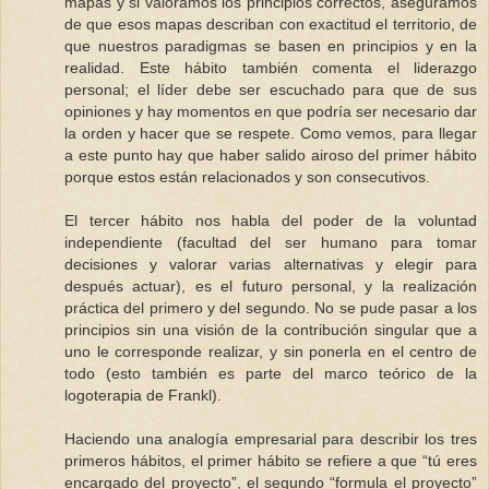
mapas y si valoramos los principios correctos, aseguramos
de que esos mapas describan con exactitud el territorio, de
que nuestros paradigmas se basen en principios y en la
realidad. Este hábito también comenta el liderazgo
personal; el líder debe ser escuchado para que de sus
opiniones y hay momentos en que podría ser necesario dar
la orden y hacer que se respete. Como vemos, para llegar
a este punto hay que haber salido airoso del primer hábito
porque estos están relacionados y son consecutivos.
El tercer hábito nos habla del poder de la voluntad
independiente (facultad del ser humano para tomar
decisiones y valorar varias alternativas y elegir para
después actuar), es el futuro personal, y la realización
práctica del primero y del segundo. No se pude pasar a los
principios sin una visión de la contribución singular que a
uno le corresponde realizar, y sin ponerla en el centro de
todo (esto también es parte del marco teórico de la
logoterapia de Frankl).
Haciendo una analogía empresarial para describir los tres
primeros hábitos, el primer hábito se refiere a que “tú eres
encargado del proyecto”, el segundo “formula el proyecto”