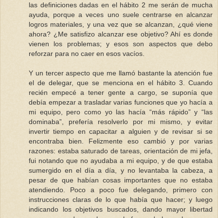
las definiciones dadas en el hábito 2 me serán de mucha
ayuda, porque a veces uno suele centrarse en alcanzar
logros materiales, y una vez que se alcanzan, ¿qué viene
ahora? ¿Me satisfizo alcanzar ese objetivo? Ahí es donde
vienen los problemas; y esos son aspectos que debo
reforzar para no caer en esos vacíos.
Y un tercer aspecto que me llamó bastante la atención fue
el de delegar, que se menciona en el hábito 3. Cuando
recién empecé a tener gente a cargo, se suponía que
debía empezar a trasladar varias funciones que yo hacía a
mi equipo, pero como yo las hacía “más rápido” y “las
dominaba”, prefería resolverlo por mi mismo, y evitar
invertir tiempo en capacitar a alguien y de revisar si se
encontraba bien. Felizmente eso cambió y por varias
razones: estaba saturado de tareas, orientación de mi jefa,
fui notando que no ayudaba a mi equipo, y de que estaba
sumergido en el día a día, y no levantaba la cabeza, a
pesar de que habían cosas importantes que no estaba
atendiendo. Poco a poco fue delegando, primero con
instrucciones claras de lo que había que hacer; y luego
indicando los objetivos buscados, dando mayor libertad