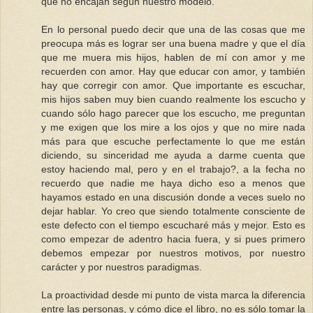
que no encajan según nuestro modelo.
En lo personal puedo decir que una de las cosas que me
preocupa más es lograr ser una buena madre y que el día
que me muera mis hijos, hablen de mí con amor y me
recuerden con amor. Hay que educar con amor, y también
hay que corregir con amor. Que importante es escuchar,
mis hijos saben muy bien cuando realmente los escucho y
cuando sólo hago parecer que los escucho, me preguntan
y me exigen que los mire a los ojos y que no mire nada
más para que escuche perfectamente lo que me están
diciendo, su sinceridad me ayuda a darme cuenta que
estoy haciendo mal, pero y en el trabajo?, a la fecha no
recuerdo que nadie me haya dicho eso a menos que
hayamos estado en una discusión donde a veces suelo no
dejar hablar. Yo creo que siendo totalmente consciente de
este defecto con el tiempo escucharé más y mejor. Esto es
como empezar de adentro hacia fuera, y si pues primero
debemos empezar por nuestros motivos, por nuestro
carácter y por nuestros paradigmas.
La proactividad desde mi punto de vista marca la diferencia
entre las personas, y cómo dice el libro, no es sólo tomar la