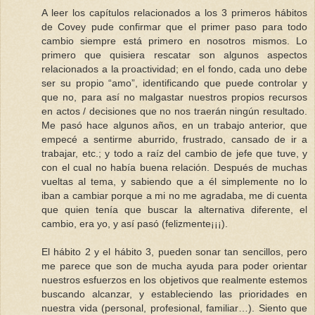
A leer los capítulos relacionados a los 3 primeros hábitos
de Covey pude confirmar que el primer paso para todo
cambio siempre está primero en nosotros mismos. Lo
primero que quisiera rescatar son algunos aspectos
relacionados a la proactividad; en el fondo, cada uno debe
ser su propio “amo”, identificando que puede controlar y
que no, para así no malgastar nuestros propios recursos
en actos / decisiones que no nos traerán ningún resultado.
Me pasó hace algunos años, en un trabajo anterior, que
empecé a sentirme aburrido, frustrado, cansado de ir a
trabajar, etc.; y todo a raíz del cambio de jefe que tuve, y
con el cual no había buena relación. Después de muchas
vueltas al tema, y sabiendo que a él simplemente no lo
iban a cambiar porque a mi no me agradaba, me di cuenta
que quien tenía que buscar la alternativa diferente, el
cambio, era yo, y así pasó (felizmente¡¡¡).
El hábito 2 y el hábito 3, pueden sonar tan sencillos, pero
me parece que son de mucha ayuda para poder orientar
nuestros esfuerzos en los objetivos que realmente estemos
buscando alcanzar, y estableciendo las prioridades en
nuestra vida (personal, profesional, familiar…). Siento que