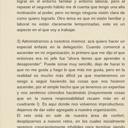
lograr en el entorno familiar y entorno laboral, pero al
repasar el segundo hábito me di cuenta que tengo una alta
motivación al poder, pero no tengo ninguna visión clara de
como quiero lograrlo. Otro tema es que mi visión familiar y
laboral no están claramente temporizadas, este es un
aspecto en el que voy a trabajar.
3) Administrarnos a nosotros mismos: acá quiero hacer un
especial énfasis en la delegación. Cuando comencé a
ascender en mi organización, lo primero que me dijo el que
entonces era mi jefe fue "ahora tienes que aprender a
desaprender". Puede sonar muy sencillo, dejo de hacer lo
que no me gusta y hago lo que más me gusta, pero en la
realidad es mucho más difícil ya que mantenemos un
sesgo a seguir haciendo las cosas que nos hicieron
ascender, por el simple hecho que ya tenemos un expertise
y nos sentimos cómodos haciéndolo (mayormente cosas
que en la nueva responsabilidad recaen más en el
cuadrante I). Es aquí donde nos volvemos improductivos,
dejamos de dar valor agregado a nuestra organización.
El reto está en salir de nuestra área de confort,
desplazarnos a nuevos retos, en los cuales inicialmente
seremos conscientemente inhábiles para terminar siendo