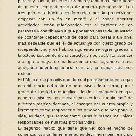
pero si y solo sí, los interiorizamos y tomamos como parte
de nuestro comportamiento de manera permanente. Los
tres primeros hábitos conformados por la proactividad,
empezar con un fin en mente y el saber priorizar
actividades, están relacionados con el carácter de las
personas y contribuyen a que podamos pasar de un estado
de cosntante dependencia de otros para pasar a un nivel
más deseable que es el de actuar ya con cierto grado de
independencia, y los hábitos siguientes se logran gracias a
la exteriorización de dicho carácter y nos posibilita alcanzar
a un grado mayor de madurez emocional logrando así una
adecuada interdependencia con las personas que nos
rodean.
El hábito de la proactividad, la cual precisamente es la que
nos diferencia del resto de seres vivos de la tierra, por el
grado de libertad que implica, desde el momento en que
nosotros mismos nos convertimos en los “arquitectos” de
nuestras propios destinos, al escoger por cuenta propia y
libremente como responder a las pruebas que nos pone la
vida, es decir, que somos como seres humanos los unicos
responsables de nuestras propias vidas.
El segundo hábito que tiene que ver con el hecho de
comenzar con un fin en mente, es decir tener bien en claro