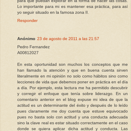
para que puedan explorar en la forma de hacer las cosas.
Lo importante para mi es mantener esa práctica, para así
yo seguir situado en la famosa zona II.
Responder
Anónimo
23 de agosto de 2011 a las 21:57
Pedro Fernandez
A00812027
En esta oportunidad son muchos los conceptos que me
han llamado la atención y que en buena cuenta sirven
literalmente en mi opinión no solo como hábitos sino como
lecciones de vida que debemos poner en práctica en el día
a día. Por ejemplo, esta lectura me ha permitido descubrir
y corregir el enfoque que tenía sobre liderazgo. En un
comentario anterior en el blog expuse mi idea de que la
actitud es un determinante del éxito y después de lo leído
pues claramente me doy cuenta que estuve equivocado
pues no basta solo con actitud y una conducta adecuada
sino la clave real es estar situado correctamente en el caso
donde se quiera aplicar dicha actitud y conducta. Las