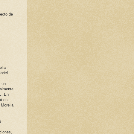
pecto de
elia
briel.
r un
ealmente
E. En
tá en
 Morelia
s
ciones,