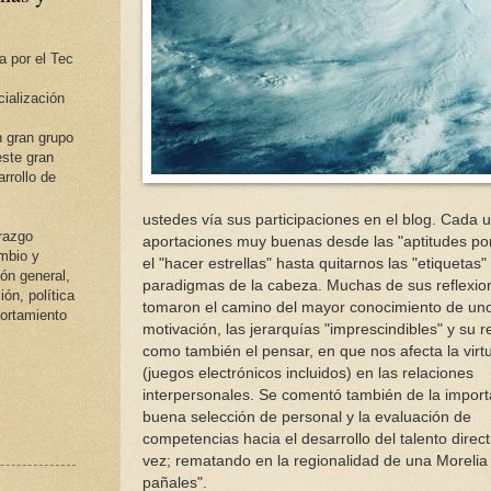
a por el Tec
ialización
 gran grupo
ste gran
rrollo de
ustedes vía sus participaciones en el blog. Cada 
erazgo
aportaciones muy buenas desde las "aptitudes port
ambio y
el "hacer estrellas" hasta quitarnos las "etiquetas"
ión general,
paradigmas de la cabeza. Muchas de sus reflexio
ión, política
tomaron el camino del mayor conocimiento de un
portamiento
motivación, las jerarquías "imprescindibles" y su 
como también el pensar, en que nos afecta la virt
(juegos electrónicos incluidos) en las relaciones
interpersonales. Se comentó también de la import
buena selección de personal y la evaluación de
competencias hacia el desarrollo del talento directi
vez; rematando en la regionalidad de una Morelia
pañales".