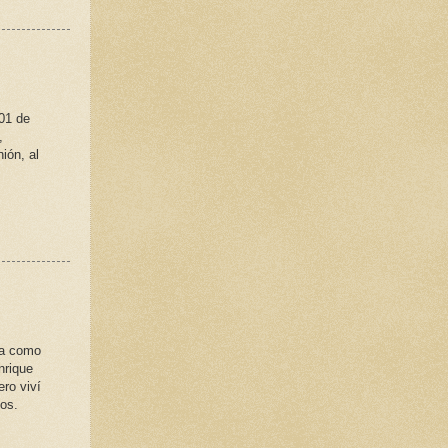
 01 de
,
ión, al
ia como
nrique
ero viví
dos.