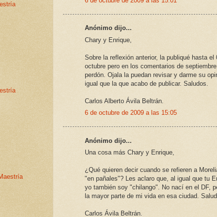
6 de octubre de 2009 a las 15:01
estría
Anónimo dijo...
Chary y Enrique,
Sobre la reflexión anterior, la publiqué hasta el
octubre pero en los comentarios de septiembre
perdón. Ojala la puedan revisar y darme su opin
igual que la que acabo de publicar. Saludos.
estría
Carlos Alberto Ávila Beltrán.
6 de octubre de 2009 a las 15:05
Anónimo dijo...
Una cosa más Chary y Enrique,
¿Qué quieren decir cuando se refieren a Morel
Maestría
"en pañales"? Les aclaro que, al igual que tu E
yo también soy "chilango". No nací en el DF, p
la mayor parte de mi vida en esa ciudad. Salu
Carlos Ávila Beltrán.