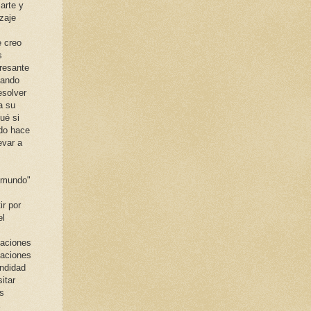
arte y
izaje
e creo
s
eresante
mando
esolver
a su
ué si
ndo hace
evar a
l mundo"
r por
el
zaciones
zaciones
undidad
itar
s