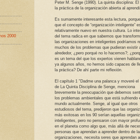
Peter M. Senge (1990). La quinta disciplina: El 
la práctica de la organización abierta al aprend
Es sumamente interesante esta lectura, porqu
que el concepto de “organización inteligente” e
relativamente nuevo en nuestra cultura. Lo int
imos 2000
del tema radica en que sabemos que transfor
las organizaciones en inteligentes podríamos r
muchos de los problemas que pudieran existir 
alrededor, ¿pero porqué no lo hacemos?; ¿porq
es un tema del que los expertos vienen habla
ya algunos años, no hemos sido capaces de ll
la práctica? De ahí parte mi reflexión.
El capítulo 1 "Dadme una palanca y moveré e
de La Quinta Disciplina de Senge, menciona
brevemente la preocupación que debemos senti
los problemas ambientales que está sufriendo 
mundo actualmente. Senge, al igual que otros
estudiosos del tema, predijeron que las organi
más exitosas en los 90 serían aquellas organi
inteligentes, pero no pensaron con mayor prof
en el planeta como algo que, más allá de neces
personas que aprendan a aprender dentro de la
organizaciones, necesita seres que aprendan a