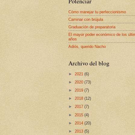
Potenciar
Cómo manejar tu perfeccionismo
Caminar con brújula
Graduación de preparatoria
El mayor poder económico de los últ
años
Adiós, querido Nacho
Archivo del blog
►
2021
(6)
►
2020
(73)
►
2019
(7)
►
2018
(12)
►
2017
(7)
►
2015
(4)
►
2014
(20)
►
2013
(5)