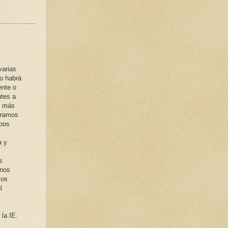
varias
o habrá
ente o
ntes a
) más
éramos
bos
a y
s
 nos
mos
l
la IE.