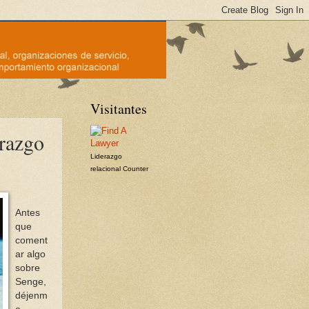
Visitantes
razgo
Liderazgo
relacional
Counter
Antes
que
coment
ar algo
sobre
Senge,
déjenm