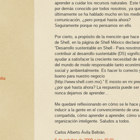
aprender a cuidar los recursos naturales. Este
por demás conocido por todos nosotros, ya qu
últimamente se ha hablado mucho en los medi
comunicación, ¿pero porqué hasta ahora?
Seguramente porque no pensamos en ello.
Por cierto, a propósito de la mención que hac
de Shell, en la página de Shell México declara
“Desarrollo sustentable en Shell.- Para nosotro
contribuir al desarrollo sustentable (DS) signifi
ayudar a satisfacer la creciente necesidad de 
del mundo de modo responsable tanto económi
social y ambientalmente. Es hacer lo correcto 
bueno para nuestro negocio
lia
(http://www.shell.com.mx).” E insisto en mi pre
¿por qué hasta ahora? La respuesta puede ser
nunca dejamos de aprender…
Me quedaré reflexionando en cómo se le hace 
inducir a la gente en el convencimiento de una 
compartida, cómo aprender a aprender, cómo s
organización inteligente. Saludos a todos.
Carlos Alberto Ávila Beltrán.