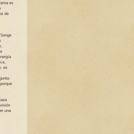
 tema es
e
os de
e Senge
n:
s,
ca
energía
ca,
y, es
gunta:
 porque
para
visión
er una