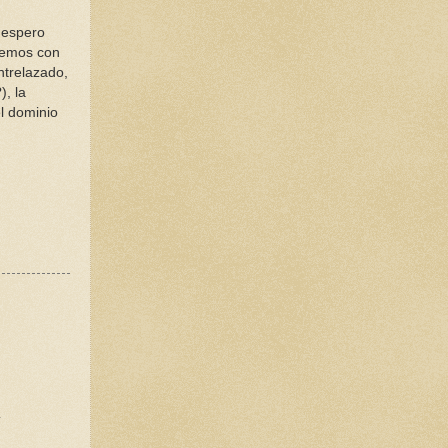
, espero
lemos con
ntrelazado,
), la
l dominio
y