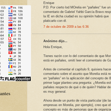
Enrique
P.D. Por cierto lod MOrelia en "pañales" fue un
comentario de Gabriel Yahbi García Bravo res
la IE en dicha ciudad es su opinión habrá que
platicarlo con él.
7 de octubre de 2009 a las 6:36
Anónimo dijo...
Hola Enrique,
Tienes razón con lo del comentario de que Mor
está en pañales, omití leer el comentario de Ga
Antes de comentar el capítulo 9, quisiera hace
comentario sobre el asunto que Morelia está r
en “pañales” en la aplicación del concepto de I
primer lugar planteo una pregunta: ¿Morelia es
pañales respecto de qué o de quién? Hablar de
es muy general.
tantes
Ahora desde un punto de vista particular (de la
empresas en Morelia, por ejemplo), creo que el
concepto es más de personas que de organiza