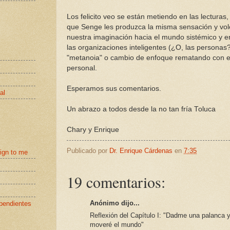
Los felicito veo se están metiendo en las lecturas
que Senge les produzca la misma sensación y vo
nuestra imaginación hacia el mundo sistémico y e
las organizaciones inteligentes (¿O, las personas?
"metanoia" o cambio de enfoque rematando con e
personal.
Esperamos sus comentarios.
al
Un abrazo a todos desde la no tan fría Toluca
Chary y Enrique
Publicado por
Dr. Enrique Cárdenas
en
7:35
eign to me
19 comentarios:
Anónimo dijo...
pendientes
Reflexión del Capítulo I: "Dadme una palanca 
moveré el mundo"