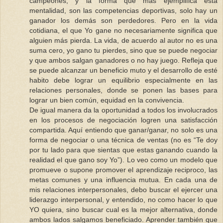
campeones, y la forma que más ejemplifica esta
mentalidad, son las competencias deportivas, solo hay un
ganador los demás son perdedores. Pero en la vida
cotidiana, el que Yo gane no necesariamente significa que
alguien más pierda. La vida, de acuerdo al autor no es una
suma cero, yo gano tu pierdes, sino que se puede negociar
y que ambos salgan ganadores o no hay juego. Refleja que
se puede alcanzar un beneficio muto y el desarrollo de esté
habito debe lograr un equilibrio especialmente en las
relaciones personales, donde se ponen las bases para
lograr un bien común, equidad en la convivencia.
De igual manera da la oportunidad a todos los involucrados
en los procesos de negociación logren una satisfacción
compartida. Aquí entiendo que ganar/ganar, no solo es una
forma de negociar o una técnica de ventas (no es “Te doy
por tu lado para que sientas que estas ganando cuando la
realidad el que gano soy Yo”). Lo veo como un modelo que
promueve o supone promover el aprendizaje reciproco, las
metas comunes y una influencia mutua. En cada una de
mis relaciones interpersonales, debo buscar el ejercer una
liderazgo interpersonal, y entendido, no como hacer lo que
YO quiera, sino buscar cual es la mejor alternativa, donde
ambos lados salgamos beneficiado. Aprender también que