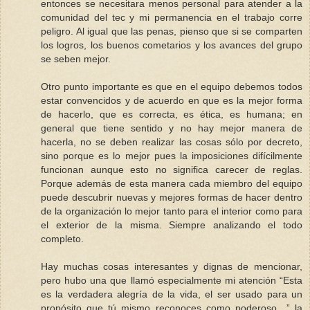
entonces se necesitara menos personal para atender a la
comunidad del tec y mi permanencia en el trabajo corre
peligro. Al igual que las penas, pienso que si se comparten
los logros, los buenos cometarios y los avances del grupo
se seben mejor.
Otro punto importante es que en el equipo debemos todos
estar convencidos y de acuerdo en que es la mejor forma
de hacerlo, que es correcta, es ética, es humana; en
general que tiene sentido y no hay mejor manera de
hacerla, no se deben realizar las cosas sólo por decreto,
sino porque es lo mejor pues la imposiciones difícilmente
funcionan aunque esto no significa carecer de reglas.
Porque además de esta manera cada miembro del equipo
puede descubrir nuevas y mejores formas de hacer dentro
de la organización lo mejor tanto para el interior como para
el exterior de la misma. Siempre analizando el todo
completo.
Hay muchas cosas interesantes y dignas de mencionar,
pero hubo una que llamó especialmente mi atención “Esta
es la verdadera alegría de la vida, el ser usado para un
propósito que tú mismo reconoces como poderoso…” la