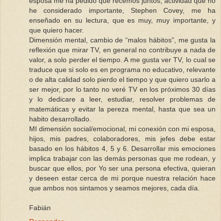
esposa me ha pedido que recemos juntos, actividad que no
he considerado importante, Stephen Covey, me ha
enseñado en su lectura, que es muy, muy importante, y
que quiero hacer.
Dimensión mental, cambio de “malos hábitos”, me gusta la
reflexión que mirar TV, en general no contribuye a nada de
valor, a solo perder el tiempo. A me gusta ver TV, lo cual se
traduce que si solo es en programa no educativo, relevante
o de alta calidad solo pierdo el tiempo y que quiero usarlo a
ser mejor, por lo tanto no veré TV en los próximos 30 días
y lo dedicare a leer, estudiar, resolver problemas de
matemáticas y evitar la pereza mental, hasta que sea un
habito desarrollado.
MI dimensión social/emocional, mi conexión con mi esposa,
hijos, mis padres, colaboradores, mis jefes debe estar
basado en los hábitos 4, 5 y 6. Desarrollar mis emociones
implica trabajar con las demás personas que me rodean, y
buscar que ellos, por Yo ser una persona efectiva, quieran
y deseen estar cerca de mi porque nuestra relación hace
que ambos nos sintamos y seamos mejores, cada día.
Fabián