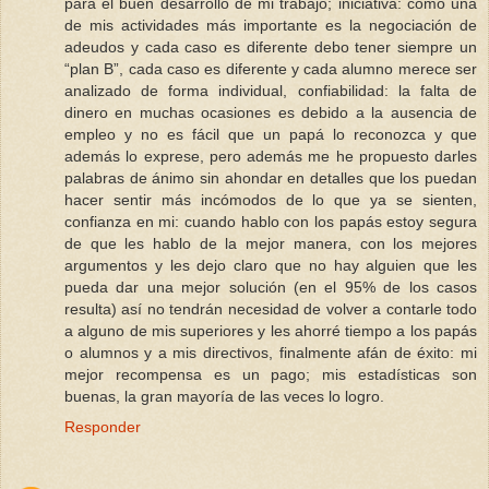
para el buen desarrollo de mi trabajo; iniciativa: como una
de mis actividades más importante es la negociación de
adeudos y cada caso es diferente debo tener siempre un
“plan B”, cada caso es diferente y cada alumno merece ser
analizado de forma individual, confiabilidad: la falta de
dinero en muchas ocasiones es debido a la ausencia de
empleo y no es fácil que un papá lo reconozca y que
además lo exprese, pero además me he propuesto darles
palabras de ánimo sin ahondar en detalles que los puedan
hacer sentir más incómodos de lo que ya se sienten,
confianza en mi: cuando hablo con los papás estoy segura
de que les hablo de la mejor manera, con los mejores
argumentos y les dejo claro que no hay alguien que les
pueda dar una mejor solución (en el 95% de los casos
resulta) así no tendrán necesidad de volver a contarle todo
a alguno de mis superiores y les ahorré tiempo a los papás
o alumnos y a mis directivos, finalmente afán de éxito: mi
mejor recompensa es un pago; mis estadísticas son
buenas, la gran mayoría de las veces lo logro.
Responder