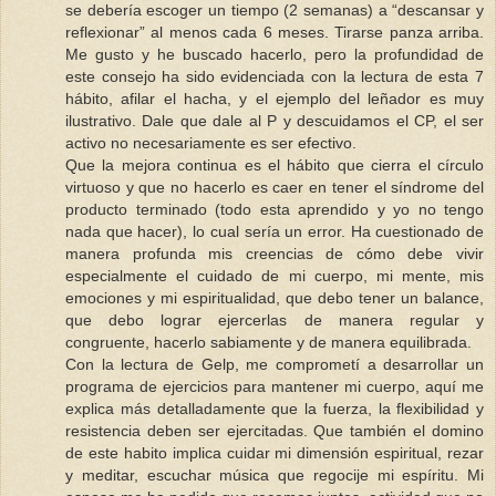
se debería escoger un tiempo (2 semanas) a “descansar y
reflexionar” al menos cada 6 meses. Tirarse panza arriba.
Me gusto y he buscado hacerlo, pero la profundidad de
este consejo ha sido evidenciada con la lectura de esta 7
hábito, afilar el hacha, y el ejemplo del leñador es muy
ilustrativo. Dale que dale al P y descuidamos el CP, el ser
activo no necesariamente es ser efectivo.
Que la mejora continua es el hábito que cierra el círculo
virtuoso y que no hacerlo es caer en tener el síndrome del
producto terminado (todo esta aprendido y yo no tengo
nada que hacer), lo cual sería un error. Ha cuestionado de
manera profunda mis creencias de cómo debe vivir
especialmente el cuidado de mi cuerpo, mi mente, mis
emociones y mi espiritualidad, que debo tener un balance,
que debo lograr ejercerlas de manera regular y
congruente, hacerlo sabiamente y de manera equilibrada.
Con la lectura de Gelp, me comprometí a desarrollar un
programa de ejercicios para mantener mi cuerpo, aquí me
explica más detalladamente que la fuerza, la flexibilidad y
resistencia deben ser ejercitadas. Que también el domino
de este habito implica cuidar mi dimensión espiritual, rezar
y meditar, escuchar música que regocije mi espíritu. Mi