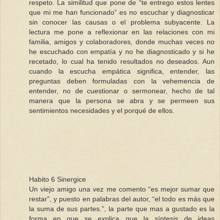
respeto. La similitud que pone de “te entrego estos lentes
que mi me han funcionado” es no escuchar y diagnosticar
sin conocer las causas o el problema subyacente. La
lectura me pone a reflexionar en las relaciones con mi
familia, amigos y colaboradores, donde muchas veces no
he escuchado con empatía y no he diagnosticado y si he
recetado, lo cual ha tenido resultados no deseados. Aun
cuando la escucha empática significa, entender, las
preguntas deben formuladas con la vehemencia de
entender, no de cuestionar o sermonear, hecho de tal
manera que la persona se abra y se permeen sus
sentimientos necesidades y el porqué de ellos.
Habito 6 Sinergice
Un viejo amigo una vez me comento “es mejor sumar que
restar”, y puesto en palabras del autor, “el todo es más que
la suma de sus partes.”, la parte que mas a gustado es la
forma en que se explica que la síntesis de ideas