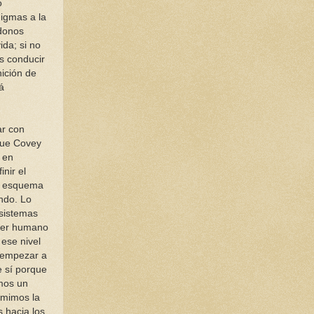
o
digmas a la
ndonos
da; si no
s conducir
nición de
á
ar con
 que Covey
 en
nir el
un esquema
ndo. Lo
 sistemas
 ser humano
ese nivel
a empezar a
e sí porque
mos un
umimos la
s hacia los