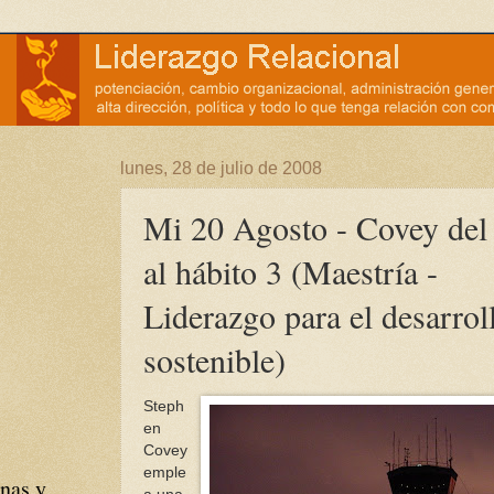
lunes, 28 de julio de 2008
Mi 20 Agosto - Covey del 
al hábito 3 (Maestría -
Liderazgo para el desarrol
sostenible)
Steph
en
Covey
emple
nas y