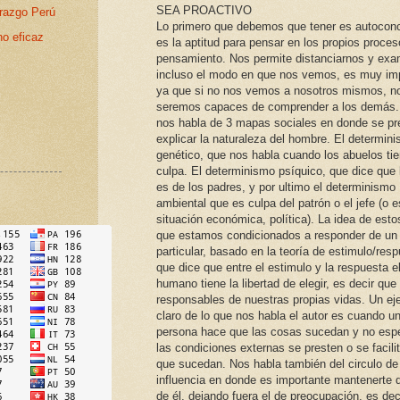
SEA PROACTIVO
erazgo Perú
Lo primero que debemos que tener es autoconc
no eficaz
es la aptitud para pensar en los propios proce
pensamiento. Nos permite distanciarnos y exa
incluso el modo en que nos vemos, es muy im
ya que si no nos vemos a nosotros mismos, n
seremos capaces de comprender a los demás
nos habla de 3 mapas sociales en donde se pr
explicar la naturaleza del hombre. El determin
genético, que nos habla cuando los abuelos tie
culpa. El determinismo psíquico, que dice que 
es de los padres, y por ultimo el determinismo
ambiental que es culpa del patrón o el jefe (o 
situación económica, política). La idea de esto
que estamos condicionados a responder de u
particular, basado en la teoría de estimulo/resp
que dice que entre el estimulo y la respuesta e
humano tiene la libertad de elegir, es decir qu
responsables de nuestras propias vidas. Un ej
claro de lo que nos habla el autor es cuando u
persona hace que las cosas sucedan y no esp
las condiciones externas se presten o se facili
que sucedan. Nos habla también del circulo de
influencia en donde es importante mantenerte 
de él, dejando fuera el de preocupación, es dec