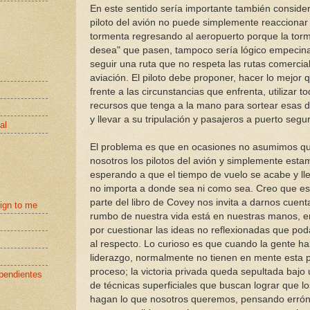
En este sentido sería importante también consider
piloto del avión no puede simplemente reaccionar
tormenta regresando al aeropuerto porque la tor
desea" que pasen, tampoco sería lógico empecin
seguir una ruta que no respeta las rutas comercia
aviación. El piloto debe proponer, hacer lo mejor
frente a las circunstancias que enfrenta, utilizar to
recursos que tenga a la mano para sortear esas di
y llevar a su tripulación y pasajeros a puerto segu
al
El problema es que en ocasiones no asumimos q
nosotros los pilotos del avión y simplemente esta
esperando a que el tiempo de vuelo se acabe y l
no importa a donde sea ni como sea. Creo que es
parte del libro de Covey nos invita a darnos cuent
eign to me
rumbo de nuestra vida está en nuestras manos,
por cuestionar las ideas no reflexionadas que po
al respecto. Lo curioso es que cuando la gente ha
liderazgo, normalmente no tienen en mente esta p
proceso; la victoria privada queda sepultada baj
pendientes
de técnicas superficiales que buscan lograr que 
hagan lo que nosotros queremos, pensando err