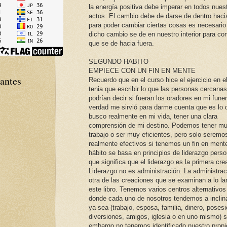
la energía positiva debe imperar en todos nues
actos. El cambio debe de darse de dentro hacia
para poder cambiar ciertas cosas es necesario
dicho cambio se de en nuestro interior para co
que se de hacia fuera.
SEGUNDO HABITO
EMPIECE CON UN FIN EN MENTE
tantes
Recuerdo que en el curso hice el ejercicio en e
tenia que escribir lo que las personas cercanas
podrían decir si fueran los oradores en mi funer
verdad me sirvió para darme cuenta que es lo 
busco realmente en mi vida, tener una clara
comprensión de mi destino. Podemos tener m
trabajo o ser muy eficientes, pero solo seremo
realmente efectivos si tenemos un fin en ment
hábito se basa en principios de liderazgo person
que significa que el liderazgo es la primera cre
Liderazgo no es administración. La administrac
otra de las creaciones que se examinan a lo la
este libro. Tenemos varios centros alternativos
donde cada uno de nosotros tendemos a inclin
ya sea (trabajo, esposa, familia, dinero, poses
diversiones, amigos, iglesia o en uno mismo) s
embargo no tenemos identificado nuestro propi