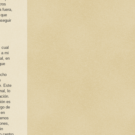
tros
 fuera,
 que
nseguir
l cual
 a mi
al, en
que
ucho
s
e. Este
al, lo
ación.
ión es
rgo de
 en
arnos
iones,
in
o centro