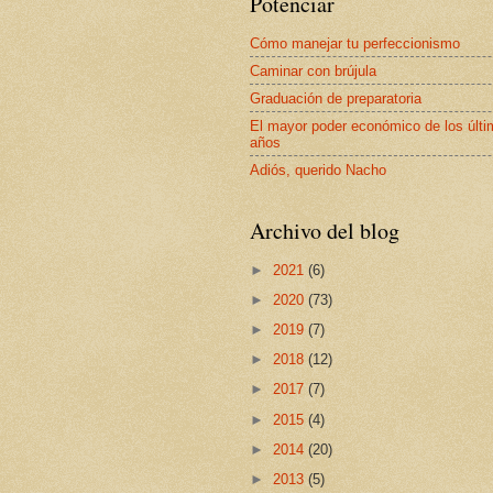
Potenciar
Cómo manejar tu perfeccionismo
Caminar con brújula
Graduación de preparatoria
El mayor poder económico de los últ
años
Adiós, querido Nacho
Archivo del blog
►
2021
(6)
►
2020
(73)
►
2019
(7)
►
2018
(12)
►
2017
(7)
►
2015
(4)
►
2014
(20)
►
2013
(5)