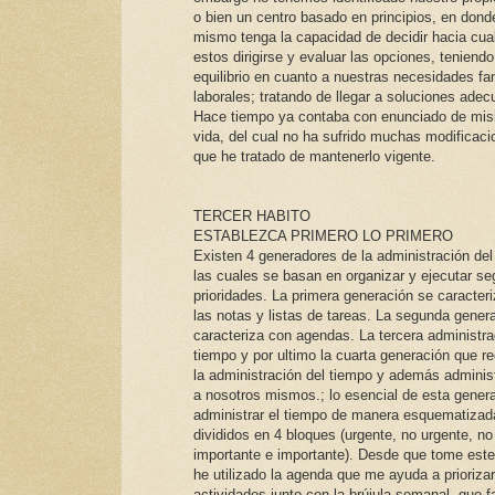
o bien un centro basado en principios, en dond
mismo tenga la capacidad de decidir hacia cua
estos dirigirse y evaluar las opciones, teniendo
equilibrio en cuanto a nuestras necesidades fam
laborales; tratando de llegar a soluciones ade
Hace tiempo ya contaba con enunciado de mis
vida, del cual no ha sufrido muchas modificac
que he tratado de mantenerlo vigente.
TERCER HABITO
ESTABLEZCA PRIMERO LO PRIMERO
Existen 4 generadores de la administración del
las cuales se basan en organizar y ejecutar s
prioridades. La primera generación se caracter
las notas y listas de tareas. La segunda gener
caracteriza con agendas. La tercera administra
tiempo y por ultimo la cuarta generación que r
la administración del tiempo y además adminis
a nosotros mismos.; lo esencial de esta gener
administrar el tiempo de manera esquematizad
divididos en 4 bloques (urgente, no urgente, no
importante e importante). Desde que tome este
he utilizado la agenda que me ayuda a prioriza
actividades junto con la brújula semanal, que fac