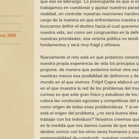
que eso es liderazgo. Lo preocupante es que si n
trabajamos en cuestionar y ajustar nuestros para
realidad, en controlar nuestras reacciones hacié
cargo de la manera en que enfrentamos nuestra vi
buscamos definir el destino hacia el cual queremo
nuestra vida, así como ser congruentes en la defi
imos 2000
nuestras prioridades, esa victoria pública no tendr
fundamentos y será muy frágil y efímera.
Nuevamente el reto está en que podamos conect
nuestra propia experiencia de vida los principios
propone, de manera que podamos tomar otra vez
nuestras manos esa posibilidad de definirnos y defi
mundo en el que vivimos. Fritjof Capra elaboró 
en el que muestra la red de los problemas del mu
curioso es que este gran físico y estudioso de los
coloca las conductas egoístas y competitivas del
como origen de todas esas problemáticas. Y si en 
está el origen del problema, ¿no será buena ide
trabajar con los individuos? Nosotros creemos qu
en la medida que nos damos cuenta de que tene
destino común con los otros seres humanos y as
responsabilidad de construirlo, nuestras conducta