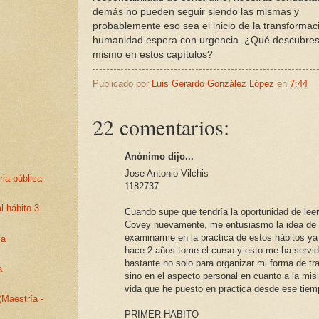
demás no pueden seguir siendo las mismas y
probablemente eso sea el inicio de la transformac
humanidad espera con urgencia. ¿Qué descubres 
mismo en estos capítulos?
Publicado por
Luis Gerardo González López
en
7:44
22 comentarios:
Anónimo dijo...
Jose Antonio Vilchis
ria pública
1182737
l hábito 3
Cuando supe que tendría la oportunidad de leer
Covey nuevamente, me entusiasmo la idea de
examinarme en la practica de estos hábitos ya
 a
hace 2 años tome el curso y esto me ha servi
bastante no solo para organizar mi forma de tra
a
sino en el aspecto personal en cuanto a la mis
vida que he puesto en practica desde ese tiem
(Maestría -
PRIMER HABITO