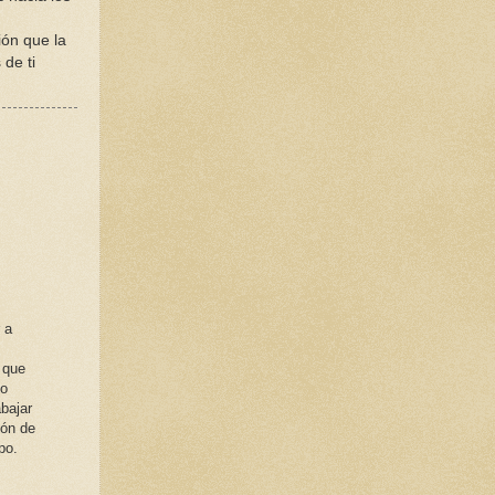
ión que la
de ti
 a
 que
do
bajar
ión de
po.