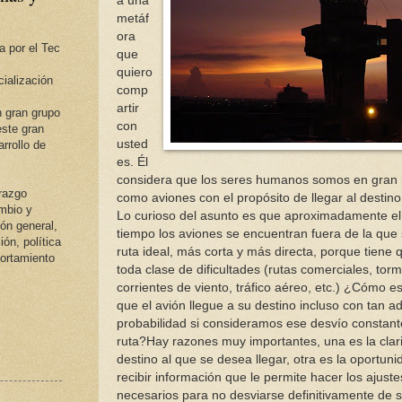
a una
metáf
ora
a por el Tec
que
quiero
ialización
comp
artir
 gran grupo
con
ste gran
usted
rrollo de
es. Él
considera que los seres humanos somos en gran
erazgo
como aviones con el propósito de llegar al destin
ambio y
Lo curioso del asunto es que aproximadamente el
ión general,
tiempo los aviones se encuentran fuera de la que 
ión, política
ruta ideal, más corta y más directa, porque tiene 
portamiento
toda clase de dificultades (rutas comerciales, tor
corrientes de viento, tráfico aéreo, etc.) ¿Cómo e
que el avión llegue a su destino incluso con tan a
probabilidad si consideramos ese desvío constant
ruta?Hay razones muy importantes, una es la clar
destino al que se desea llegar, otra es la oportun
recibir información que le permite hacer los ajuste
necesarios para no desviarse definitivamente de 