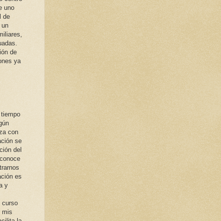
e uno
l de
 un
iliares,
cuadas.
ión de
iones ya
 tiempo
egún
iza con
ación se
ción del
econoce
trarnos
ación es
a y
 curso
r mis
ilita la