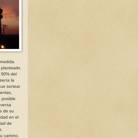
 medida
o planteado.
 90% del
sería la
que sortear
mentas,
s posible
dversa
e de su
idad en el
idad de
s
su camino.