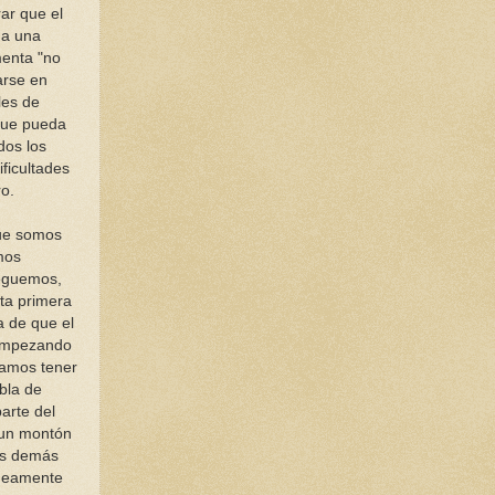
ar que el
 a una
menta "no
arse en
les de
 que pueda
dos los
ficultades
ro.
ue somos
mos
leguemos,
ta primera
a de que el
 empezando
damos tener
bla de
arte del
o un montón
los demás
óneamente