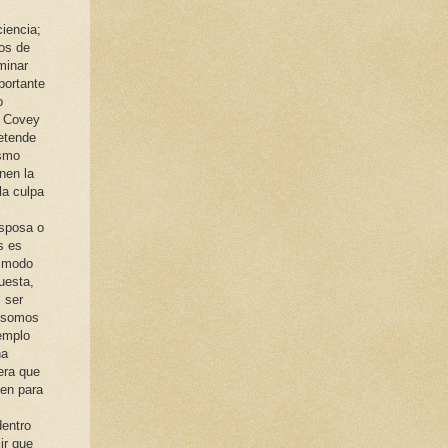
iencia;
sos de
minar
portante
o
. Covey
etende
ismo
nen la
la culpa
esposa o
s es
n modo
uesta,
l ser
e somos
emplo
na
era que
ten para
dentro
ir que