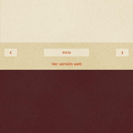
‹
›
Inicio
Ver versión web