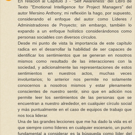
En relación al Capitulo 3 - "Self Awareness" del Libro de
Texto "Emotional Intelligence for Project Managers" del
autor Mersino Anthony; mi reflexión la hago, por supuesto,
considerando el enfoque del autor como Líderes /
Administradores de Proyecto; sin embargo, también lo
expando a un enfoque holístico considerándonos como
personas sociables con diversos círculos.
Desde mi punto de vista la importancia de este capítulo
radica en el desarrollar la habilidad de ser capaces de
identificar los sentimientos que se generan en nosotros
mismos como resultado de las interacciones con la
sociedad, y adicionalmente las representaciones de estos
sentimientos en nuestros actos, muchas veces
involuntarios; lo anterior nos permite no solamente
conocernos a nosotros mismos y estar plenamente
conscientes de nuestro sentir, sino que en adición nos
permite leer los sentimientos de las personas que se
encuentran a nuestro alrededor, en cualquier círculo social
y más puntualmente en el caso de equipos de trabajo que
nos toca liderar.
Una de las grandes lecciones que me ha dado la vida es el
que siempre como líderes en cualquier escenario, un punto
fundamental a considerar es la búsqueda como líder del