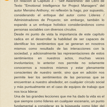
En relación al Capitulo 3 - "Self Awareness" del Libro de
Texto "Emotional Intelligence for Project Managers" del
autor Mersino Anthony; mi reflexión la hago, por supuesto,
considerando el enfoque del autor como Líderes /
Administradores de Proyecto; sin embargo, también lo
expando a un enfoque holístico considerándonos como
personas sociables con diversos círculos.
Desde mi punto de vista la importancia de este capítulo
radica en el desarrollar la habilidad de ser capaces de
identificar los sentimientos que se generan en nosotros
mismos como resultado de las interacciones con la
sociedad, y adicionalmente las representaciones de estos
sentimientos en nuestros actos, muchas veces
involuntarios; lo anterior nos permite no solamente
conocernos a nosotros mismos y estar plenamente
conscientes de nuestro sentir, sino que en adición nos
permite leer los sentimientos de las personas que se
encuentran a nuestro alrededor, en cualquier círculo social
y más puntualmente en el caso de equipos de trabajo que
nos toca liderar.
Una de las grandes lecciones que me ha dado la vida es el
que siempre como líderes en cualquier escenario, un punto
fundamental a considerar es la búsqueda como líder del