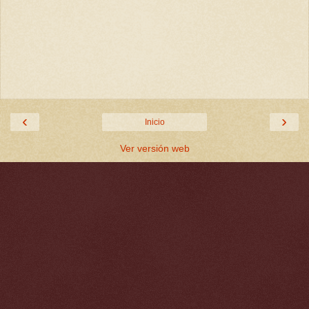
‹
›
Inicio
Ver versión web