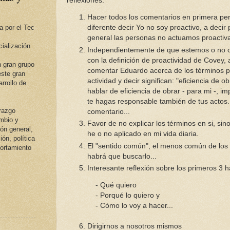
reflexiones:
Hacer todos los comentarios en primera pe
a por el Tec
diferente decir Yo no soy proactivo, a decir 
general las personas no actuamos proactiv
ialización
Independientemente de que estemos o no 
con la definición de proactividad de Covey, 
 gran grupo
comentar Eduardo acerca de los términos p
ste gran
actividad y decir significan: "eficiencia de ob
rrollo de
hablar de eficiencia de obrar - para mi -, im
te hagas responsable también de tus actos.
erazgo
comentario...
ambio y
Favor de no explicar los términos en si, sin
ión general,
he o no aplicado en mi vida diaria.
ión, política
El "sentido común", el menos común de los s
portamiento
habrá que buscarlo...
Interesante reflexión sobre los primeros 3 h
- Qué quiero
- Porqué lo quiero y
- Cómo lo voy a hacer...
6. Dirigirnos a nosotros mismos