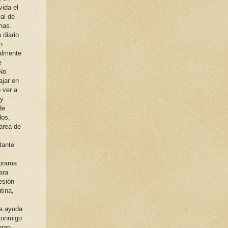
vida el
eal de
nas.
 diario
n
nalmente
e
No
ajar en
 ver a
 y
de
dos,
tarea de
tante
norama
ara
esión
tina,
la ayuda
 conmigo
gran