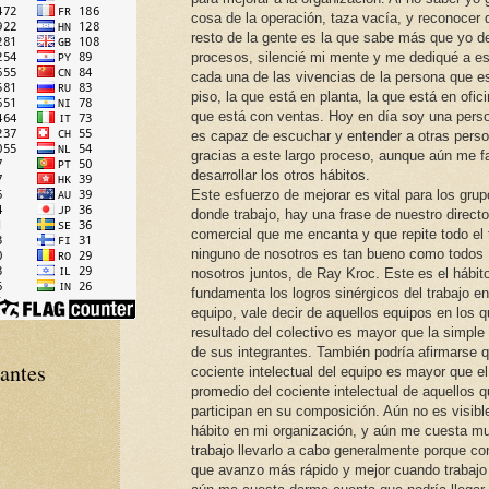
cosa de la operación, taza vacía, y reconocer 
resto de la gente es la que sabe más que yo d
procesos, silencié mi mente y me dediqué a e
cada una de las vivencias de la persona que e
piso, la que está en planta, la que está en ofici
que está con ventas. Hoy en día soy una pers
es capaz de escuchar y entender a otras pers
gracias a este largo proceso, aunque aún me fa
desarrollar los otros hábitos.
Este esfuerzo de mejorar es vital para los gru
donde trabajo, hay una frase de nuestro directo
comercial que me encanta y que repite todo el
ninguno de nosotros es tan bueno como todos
nosotros juntos, de Ray Kroc. Este es el hábit
fundamenta los logros sinérgicos del trabajo en
equipo, vale decir de aquellos equipos en los q
resultado del colectivo es mayor que la simpl
de sus integrantes. También podría afirmarse q
tantes
cociente intelectual del equipo es mayor que el
promedio del cociente intelectual de aquellos 
participan en su composición. Aún no es visibl
hábito en mi organización, y aún me cuesta m
trabajo llevarlo a cabo generalmente porque co
que avanzo más rápido y mejor cuando trabajo 