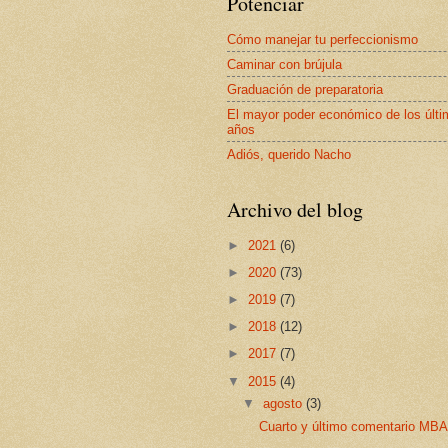
Potenciar
Cómo manejar tu perfeccionismo
Caminar con brújula
Graduación de preparatoria
El mayor poder económico de los últ
años
Adiós, querido Nacho
Archivo del blog
►
2021
(6)
►
2020
(73)
►
2019
(7)
►
2018
(12)
►
2017
(7)
▼
2015
(4)
▼
agosto
(3)
Cuarto y último comentario M