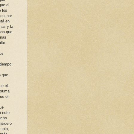
que el
e los
scuchar
stá en
nas y la
ona que
onas
lte
pos
 tiempo:
o que
ue el
e suma
ue el
que
e este
ucho
nsidero
solo,