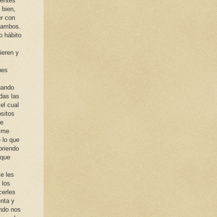
ientes
 bien,
r con
 ambos.
o hábito
ieren y
nes
uando
das las
el cual
ósitos
me
e me
o lo que
briendo
 que
e les
 los
cerles
enta y
ndo nos