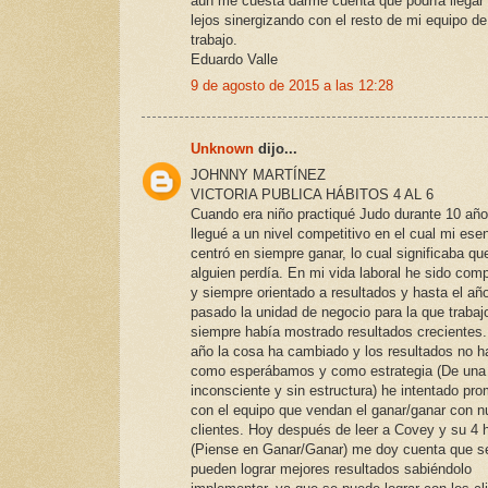
aún me cuesta darme cuenta que podría llega
lejos sinergizando con el resto de mi equipo de
trabajo.
Eduardo Valle
9 de agosto de 2015 a las 12:28
Unknown
dijo...
JOHNNY MARTÍNEZ
VICTORIA PUBLICA HÁBITOS 4 AL 6
Cuando era niño practiqué Judo durante 10 año
llegué a un nivel competitivo en el cual mi ese
centró en siempre ganar, lo cual significaba qu
alguien perdía. En mi vida laboral he sido comp
y siempre orientado a resultados y hasta el añ
pasado la unidad de negocio para la que trabaj
siempre había mostrado resultados crecientes.
año la cosa ha cambiado y los resultados no h
como esperábamos y como estrategia (De una
inconsciente y sin estructura) he intentado pr
con el equipo que vendan el ganar/ganar con n
clientes. Hoy después de leer a Covey y su 4 
(Piense en Ganar/Ganar) me doy cuenta que s
pueden lograr mejores resultados sabiéndolo