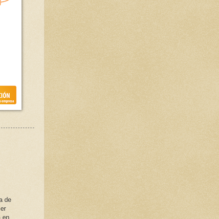
a de
er
a en