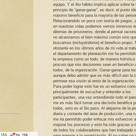
equipo. Y el 4to hábito implica aplicar sobre la 
principio de “ganar-ganar”, es decir, el punto id
máximo beneficio para la mayoría de las perso
Relacionándolo un poco con teoría de juegos, a
en nuestras vidas podemos vernos inmersos e
dilemas de prisioneros, donde al pensar racio
no alcanzamos el bien máximo común sino qu
buscamos (incluyéndome) el beneficio propio. 
obstante en los últimos años de mi vida al trab
el departamento de planeación me ha permitido
la empresa como un todo, de manera holística
procuro que mis decisiones sean en beneficio 
todos, de la organización. Ganar-ganar para to
aunque debo admitir que es más difícil aún la 
permear esa visión al resto de la organización.
Para poder lograr esto fue es un esfuerzo cons
principalmente de escuchar y entender a los
participantes, una vez entendiendo todo el pa
me es más fácil tomar una decisión benéfica p
todos, esto es el 5to paso. Al alejarme de la pr
diaria y contante del área de producción, una ru
me ha permitido poder enfocar mis esfuerzos a
mejorar los procesos y esto ha sido gracias a 
de todos los colaboradores que han trabajado
para mejorar a la organización. Al no saber yo 