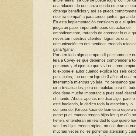
implementar, ya que se puede lograr con los cl
una relación de confianza donde este se sienta
obtenga beneficios y así se pueda compromete
nuestra compañía para crecer juntos, ganando
En esta implementación considero que el quint
juega un papel importante pues escuchando
empáticamente, tratando de entender lo que qu
necesitan nuestros clientes, logramos una
comunicación en dos sentidos creando relacio
ganar/ganar.
Por otro lado algo que aprendí precisamente c
leía a Covey es que debemos comprender a to
personas y el ejemplo que viví en carne propia 
lo expone el autor cuando explica los seis dep
principales, fue con mi hijo de 3 años el cual 
interrumpía mientras yo leía. Yo pensando qu
diría trivialidades, pero en realidad para él, tod
dice tiene mucha importancia pues está descu
el mundo. Ahora, apenas me dice algo, paro lo
esté haciendo, le dedico toda la atención y lo
comprendo. (Grupo: Cuando lean esto espero s
grabe pues cuando tengan hijos los que aún no
tienen, entenderán en realidad lo que quiero ha
ver. Los hijos crecen rápido, no nos damos cu
muchas veces no les ponemos atención y cua