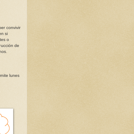
er convivir
en si
tes o
trucción de
mos.
mite lunes