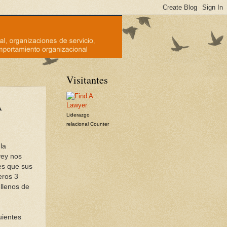
Visitantes
A
Liderazgo
relacional
Counter
la
vey nos
es que sus
eros 3
llenos de
uientes