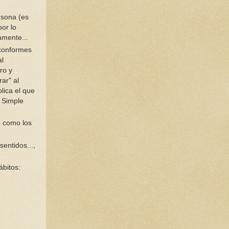
rsona (es
por lo
amente...
conformes
al
ro y
rar" al
plica el que
 Simple
o como los
entidos...,
ábitos: