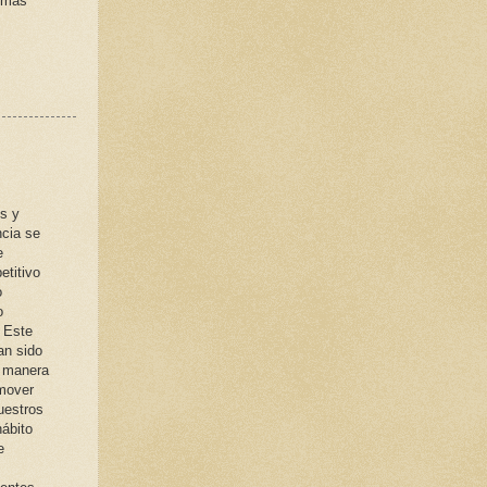
r más
s y
ncia se
e
etitivo
o
o
 Este
an sido
 manera
omover
uestros
hábito
e