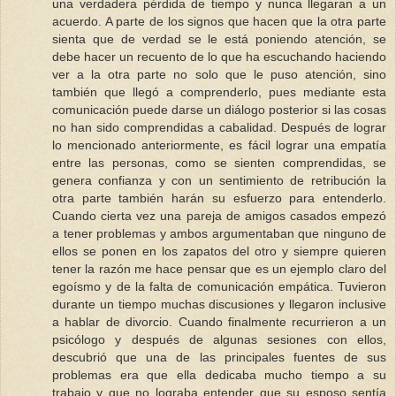
una verdadera pérdida de tiempo y nunca llegaran a un
acuerdo. A parte de los signos que hacen que la otra parte
sienta que de verdad se le está poniendo atención, se
debe hacer un recuento de lo que ha escuchando haciendo
ver a la otra parte no solo que le puso atención, sino
también que llegó a comprenderlo, pues mediante esta
comunicación puede darse un diálogo posterior si las cosas
no han sido comprendidas a cabalidad. Después de lograr
lo mencionado anteriormente, es fácil lograr una empatía
entre las personas, como se sienten comprendidas, se
genera confianza y con un sentimiento de retribución la
otra parte también harán su esfuerzo para entenderlo.
Cuando cierta vez una pareja de amigos casados empezó
a tener problemas y ambos argumentaban que ninguno de
ellos se ponen en los zapatos del otro y siempre quieren
tener la razón me hace pensar que es un ejemplo claro del
egoísmo y de la falta de comunicación empática. Tuvieron
durante un tiempo muchas discusiones y llegaron inclusive
a hablar de divorcio. Cuando finalmente recurrieron a un
psicólogo y después de algunas sesiones con ellos,
descubrió que una de las principales fuentes de sus
problemas era que ella dedicaba mucho tiempo a su
trabajo y que no lograba entender que su esposo sentía