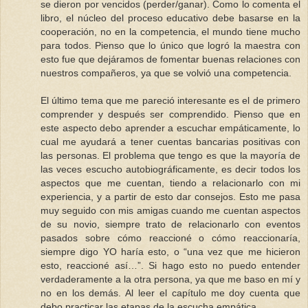
se dieron por vencidos (perder/ganar). Como lo comenta el
libro, el núcleo del proceso educativo debe basarse en la
cooperación, no en la competencia, el mundo tiene mucho
para todos. Pienso que lo único que logró la maestra con
esto fue que dejáramos de fomentar buenas relaciones con
nuestros compañeros, ya que se volvió una competencia.
El último tema que me pareció interesante es el de primero
comprender y después ser comprendido. Pienso que en
este aspecto debo aprender a escuchar empáticamente, lo
cual me ayudará a tener cuentas bancarias positivas con
las personas. El problema que tengo es que la mayoría de
las veces escucho autobiográficamente, es decir todos los
aspectos que me cuentan, tiendo a relacionarlo con mi
experiencia, y a partir de esto dar consejos. Esto me pasa
muy seguido con mis amigas cuando me cuentan aspectos
de su novio, siempre trato de relacionarlo con eventos
pasados sobre cómo reaccioné o cómo reaccionaría,
siempre digo YO haría esto, o “una vez que me hicieron
esto, reaccioné así…”. Si hago esto no puedo entender
verdaderamente a la otra persona, ya que me baso en mí y
no en los demás. Al leer el capítulo me doy cuenta que
debo practicar las etapas de la escucha empática.