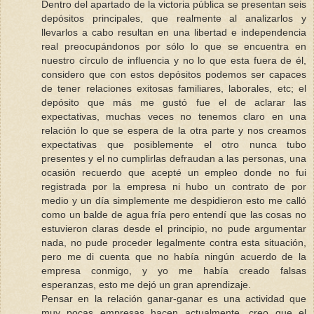
Dentro del apartado de la victoria pública se presentan seis
depósitos principales, que realmente al analizarlos y
llevarlos a cabo resultan en una libertad e independencia
real preocupándonos por sólo lo que se encuentra en
nuestro círculo de influencia y no lo que esta fuera de él,
considero que con estos depósitos podemos ser capaces
de tener relaciones exitosas familiares, laborales, etc; el
depósito que más me gustó fue el de aclarar las
expectativas, muchas veces no tenemos claro en una
relación lo que se espera de la otra parte y nos creamos
expectativas que posiblemente el otro nunca tubo
presentes y el no cumplirlas defraudan a las personas, una
ocasión recuerdo que acepté un empleo donde no fui
registrada por la empresa ni hubo un contrato de por
medio y un día simplemente me despidieron esto me calló
como un balde de agua fría pero entendí que las cosas no
estuvieron claras desde el principio, no pude argumentar
nada, no pude proceder legalmente contra esta situación,
pero me di cuenta que no había ningún acuerdo de la
empresa conmigo, y yo me había creado falsas
esperanzas, esto me dejó un gran aprendizaje.
Pensar en la relación ganar-ganar es una actividad que
muy pocas empresas hacen actualmente, creo que el