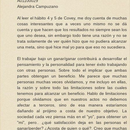
A01100029
Alejandra Campuzano
Al leer el hábito 4 y 5 de Covey, me doy cuenta de muchas
cosas interesantes que a veces uno mismo no se dá
cuenta y que hacen que los resultados no siempre sean los
que uno desea, sin embargo todo tiene una razón y no se
trata solamente de ver quién hizo que no pudiera alcanzar
una meta, sino qué hice mal yo para que eso no sucediera.
El trabajar bajo un ganar/ganar contribuirá a desarrollar el
pensamiento y la personalidad para tener éxito trabajando
con otras personas. Sobre todo el implicar que ambas
partes obtengan un beneficio. Me parece que muchas
personas muchas veces olvidamos, y me incluyo en ellas,
la razón y sobre todo las limitaciones sobre las cuales
tenemos para alcanzar un beneficio. Hablo de limitaciones
porque olvidamos que en nuestros actos no debemos
afectar a terceros, sino de esa manera estaríamos
dañando al prójimo a costa de nuestro objetivo. La
sociedad cada vez piensa más en el "yo", para obtener un
"mi", pero.. ¿qué satisfacción deja en las personas el
ganar/perder? ¿Acosta de quien o qué?. Creo que muchas