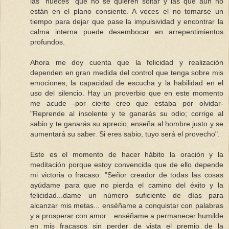
las "nueces" que no se quieren soltar y las que aún no
están en el plano consiente. A veces el no tomarse un
tiempo para dejar que pase la impulsividad y encontrar la
calma interna puede desembocar en arrepentimientos
profundos.
Ahora me doy cuenta que la felicidad y realización
dependen en gran medida del control que tenga sobre mis
emociones, la capacidad de escucha y la habilidad en el
uso del silencio. Hay un proverbio que en este momento
me acude -por cierto creo que estaba por olvidar-
"Reprende al insolente y te ganarás su odio; corrige al
sabio y te ganarás su aprecio; enseña al hombre justo y se
aumentará su saber. Si eres sabio, tuyo será el provecho".
Este es el momento de hacer hábito la oración y la
meditación porque estoy convencida que de ello depende
mi victoria o fracaso: "Señor creador de todas las cosas
ayúdame para que no pierda el camino del éxito y la
felicidad...dame un número suficiente de días para
alcanzar mis metas... enséñame a conquistar con palabras
y a prosperar con amor... enséñame a permanecer humilde
en mis fracasos sin perder de vista el premio de la