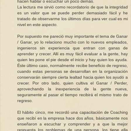
hacen hablar o escuchar un poco demás.
La lectura me sirvió como recordatorio de que la integridad
es un valor que se puede perder demasiado fácil y he
tratado de observarme los últimos días para ver cual es mi
nivel en este aspecto.
Por supuesto me pareció muy importante el tema de Ganar
/ Ganar, yo lo relaciono mucho con lo nuevos empleados,
ingenieros sin experiencia que entran con ganas de
aprender y crecer. Allí es muy fácil evaluar a la gente, hay
quien les pone el pie desde el inicio y hay quien los ayuda.
Éste último caso, normalmente recibe beneficio de regreso,
cuando estas personas se desarrollan en la organización
conservarán siempre cierta lealtad hacia quien los ayudó a
crecer. Por otro lado, quien cultiva el Ganar / Perder,
aprovechando la inexperiencia de la gente nueva,
seguramente al pasar el tiempo recibirá el mismo trato de
regreso.
El hábito cinco, me recordó una capacitación de Coaching
que recibí en la empresa hace dos años, básicamente nos
enseñaron a escuchar y comprender y a que la mejor
respuesta los problemas de una persona, los tiene ella