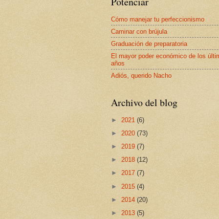
Potenciar
Cómo manejar tu perfeccionismo
Caminar con brújula
Graduación de preparatoria
El mayor poder económico de los últ
años
Adiós, querido Nacho
Archivo del blog
►
2021
(6)
►
2020
(73)
►
2019
(7)
►
2018
(12)
►
2017
(7)
►
2015
(4)
►
2014
(20)
►
2013
(5)