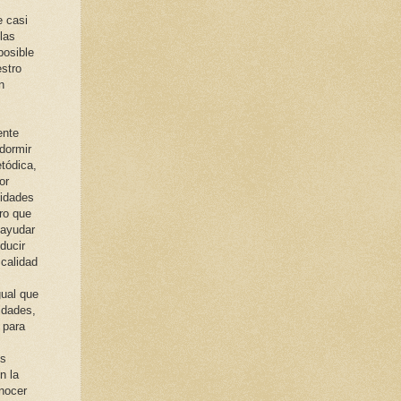
e casi
las
posible
estro
n
ente
 dormir
tódica,
or
vidades
ro que
 ayudar
ducir
 calidad
gual que
idades,
 para
es
n la
onocer