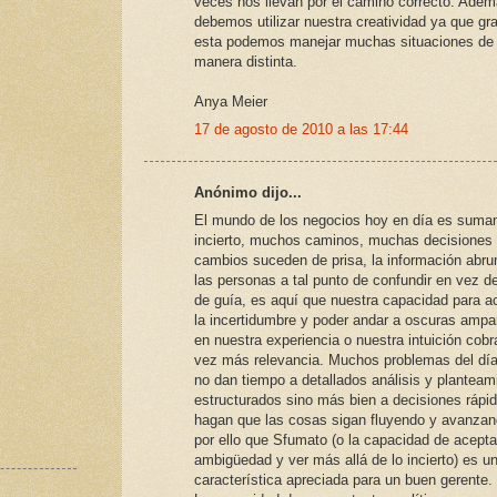
veces nos llevan por el camino correcto. Ade
debemos utilizar nuestra creatividad ya que gr
esta podemos manejar muchas situaciones de
manera distinta.
Anya Meier
17 de agosto de 2010 a las 17:44
Anónimo dijo...
El mundo de los negocios hoy en día es sum
incierto, muchos caminos, muchas decisiones 
cambios suceden de prisa, la información abr
las personas a tal punto de confundir en vez de
de guía, es aquí que nuestra capacidad para a
la incertidumbre y poder andar a oscuras amp
en nuestra experiencia o nuestra intuición cob
vez más relevancia. Muchos problemas del día
no dan tiempo a detallados análisis y planteam
estructurados sino más bien a decisiones rápi
hagan que las cosas sigan fluyendo y avanzan
por ello que Sfumato (o la capacidad de acepta
ambigüedad y ver más allá de lo incierto) es u
característica apreciada para un buen gerente.