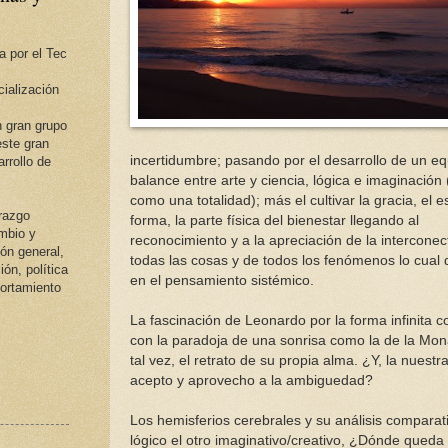
a por el Tec
ialización
 gran grupo
ste gran
incertidumbre; pasando por el desarrollo de un equ
rrollo de
balance entre arte y ciencia, lógica e imaginación 
como una totalidad); más el cultivar la gracia, el e
erazgo
forma, la parte física del bienestar llegando al
ambio y
reconocimiento y a la apreciación de la interconec
ión general,
todas las cosas y de todos los fenómenos lo cua
ión, política
en el pensamiento sistémico.
portamiento
La fascinación de Leonardo por la forma infinita 
con la paradoja de una sonrisa como la de la Mona
tal vez, el retrato de su propia alma. ¿Y, la nues
acepto y aprovecho a la ambiguedad?
Los hemisferios cerebrales y su análisis comparat
lógico el otro imaginativo/creativo, ¿Dónde queda 