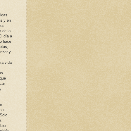
vidas
os y en
ros
 de lo
l día a
jo hace
etas,
anzar y
ra vida
os
 que
car
y
er
 nos
 Solo
a
 bien
ambién