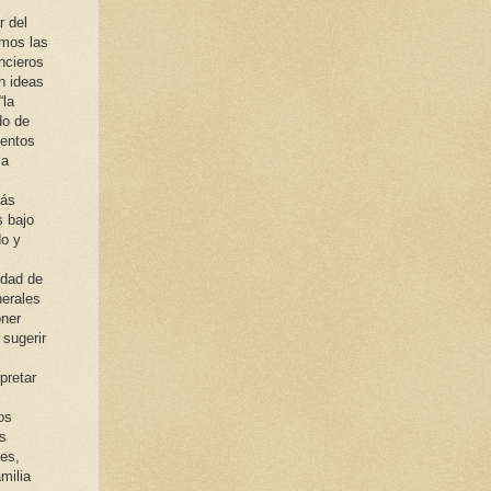
r del
mos las
ancieros
n ideas
“la
do de
ventos
la
más
s bajo
do y
idad de
erales
oner
sugerir
pretar
os
s
es,
milia