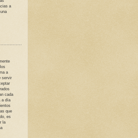
más
acias a
 una
amente
los
uma a
 servir
ceptar
arados
ran cada
 a día
ientos
das que
do, es
r la
na