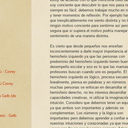
soy conciente que descubrir lo que nos pasa n
siempre es fácil, debemos trabajar mucho en n
y tener momentos de reflexión. Por ejemplo ha
que inexplicablemente me siento distinta y no 
ningún motivo conciente para sentirme así per
segura que si supiera el motivo podría manejar
sentimiento de una manera distinta.
Es cierto que desde pequeños nos enseñan
inconcientemente a darle mayor importancia al
hemisferio izquierdo ya que las personas con
predominio del hemisferio izquierdo tienen bue
desempeño escolar y eso es lo que las mamas
ú - Covey
profesores buscan cuando uno es pequeño. El
hemisferio izquierdo es lógico, procesa secuen
linealmente, piensa en palabras y en números.
rú Covey
muchas personas se enfocan en desarrollar el
hemisferio derecho, no les interesa desarrollar
ú Gelb (de
capacidades creativas, ni utilizar la imaginación
intuición. Considero que debemos tener un equil
ya que ambos son importantes y además se
complementan. Los números y la lógica son
erú - Gelb
importantes pero debemos aprender a confiar 
nuestras intuiciones y corazonadas ya que m