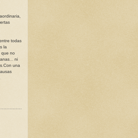
aordinaria,
ertas
 entre todas
s la
e que no
anas... ni
les.Con una
 causas
.