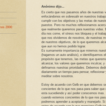
Anónimo dijo...
Es cierto que nos pasamos años de nuestras 
enfocándonos en sobresalir en nuestros trabaj
cumplir con los objetivos y las metas de nuest
puestos. Pero no muchos reflexionamos acerca
imos 2000
que realmente queremos para nuestras vidas. E
día nos come, el stress nos bloquea y el traba
que nos olvidemos de nosotros, de nuestras m
de nuestros objetivos, de lo que queremos alc
que aun no hemos podido lograr.
Es sumamente importancia que miremos nuest
(hagamos un auto análisis), e identifiquemos el
propósito que tenemos, las metas que querem
alcanzar, los valores que queremos inculcar, y
definamos nuestras prioridades. Debemos dedi
diariamente un tiempo para pensar, reflexionar 
meditar sobre nosotros.
Estoy de acuerdo con Gelb en que debemos s
concientes de lo que nos pasa para saber que
esta sucediendo y así poder conocernos mas.
cuando estemos concientes de lo que nos pas
podremos aprender a aceptarlo y manejarlo. Si
estoy de acuerdo con lo que menciona Gelb t