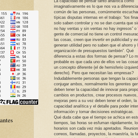
La capacidad de pensar tanto analítica como
imaginativamente es lo que nos va a diferencia
común de las personas, comúnmente escucha
típicas disputas internas en el trabajo: “los fin
solo saben controlar y no se dan cuenta que si
no hay ventas y sin ventas no hay ingresos” o 
gente de comercial no tiene un control mesura
las cosas, creen que invertir en publicidad y e
generan utilidad pero no saben que el ahorro y 
organización de presupuestos también”. Qué
diferencia a estas dos formas de pensar? Lo 
probable es que cada uno de ellos ve las cosa
un concepto diferente (el de hemisferio izquier
derecho). Pero que necesitan las empresas?
Indudablemente personas que tengan la capac
conjugar ambos, normalmente los gerentes gen
deben tener la capacidad de innovar para prop
cambios en productos, crear procesos nuevos, 
mejoras pero a su vez deben tener el orden, la
capacidad analítica y el detalle para poder inter
información y tomar decisiones estratégicas.
Qué duda cabe que el tiempo se achica en est
tantes
tiempos, las horas se esfuman rápidamente, lo
horarios son cada vez más apretados. Reunion
correos, llamadas, proyectos, la maestría, la fa