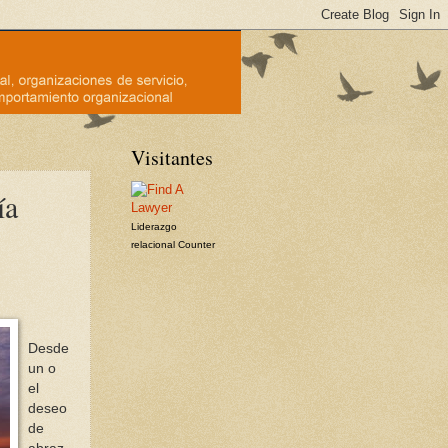
Visitantes
ía
Liderazgo
relacional
Counter
Desde
un o
el
deseo
de