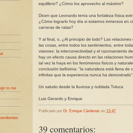
equilibrio? ¿Cómo los aprovecho al máximo?
Dicen que Leonardo tenía una fortaleza física extr
¿Cómo lograrlo hoy día si estamos inmersos en ci
carreras de ratas?
Y al final, o, ¿Al principio de todo? Las relaciones
las cosas, entre todos los sentimientos, entre toda
visiones: la interconectividad y el razonamiento d
al
hay un efecto causa directo en las relaciones hum
tal vez la haya en los fenómenos fisicos y natura
conclusión bellísima: "la naturaleza está llena de
infinitas que la experiencia nunca ha demostrado"
Un saludo desde la lluviosa y nublada Toluca
eign to me
Luis Gerardo y Enrique
Publicado por
Dr. Enrique Cárdenas
en
13:47
pendientes
39 comentarios: