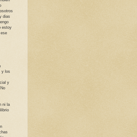
o
osotros
y dias
tengo
o estoy
 ese
n
 y los
cial y
 No
 ni la
ibrio
en
uchas