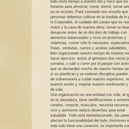
todo resta tiempo a nuestro día y hace que los
horarios para almorzar, cenar, dormir, tomar air
ya no existan. Pues Leonardo nos enseña que 
personas debemos cultivar en la medida de lo 
la Corporalitá, el cuidado del cuerpo que es nu
motor y la casa de nuestra alma: tomar un bue
desayuno antes de un día duro de trabajo con
alimentos balanceados y ricos en proteínas y
vitaminas, comer sólo lo necesario, especialm
frutas, verdudas, carnes y aceites saludables,
bien organizando nuestro tiempo de manera me
hacer ejercicio: asistir al gimnasio dos veces p
semana, o salir a correr por el parque son acti
que no demandan mucho de nuestro tiempo pe
si se planifican y se vuelven disciplina pueden
de sobremanera a cuidar nuestro organismo, re
nuestro estrés y mejorar nuestro rendimiento y
de vida.
Una organización es una entidad con vida, al i
en la naturaleza, tiene ramificaciones o extrem
cerebro, corazón, músculos; necesita recursos
vivir y asimismo reduce desechos para estar
saludable. Todo está interrelacionado, las part
afectan la funcionabilidad del todo. Asimismo e
vida todo tiene una conexión, es importante c