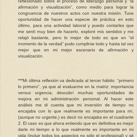
reflexionado sobre el proceso de liderazgo personal y “la
afirmación y visualización“, como medio para lograr la
congruencia de nuestros actos con nuestra misión. Tuve
oportunidad de hacer una especie de práctica en esto
último, para una actividad laboral y puedo contarles que
me sentí muy bien de hacerlo, exploré mis sentidos y me
relajó bastante, pero lo mejor de todo es que en “el
momento de la verdad” pudo cumplirse todo y hasta tal vez
mejor que en mi mejor escenario de afirmación y
visualización.
***Mi última reflexión va dedicada al tercer hábito: “primero
lo primero”, ya que al evaluarme en la matriz: importancia
versus urgencia, descubrí muchas oportunidades de
mejora en mi administración personal. Al hacer este
análisis me di cuenta que mi inversión de tiempo no
encajaba con lo que realmente es importante para mí,
(aunque no urgente,) es decir no encajaba en el cuadrante
2. El caso es que ahora entiendo que en definitiva es mejor
darle mi tiempo a lo que realmente es importante en mi
vida (incluir todos los aspectos no sólo el profesional) y sé