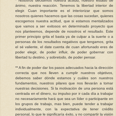
* Nosotros decidimos nuestra actitud, nuestro estado de
ánimo, nuestra reacción. Tenemos la libertad interior de
elegir. Cuan importante es el interiorizar que somos
nosotros quienes hacemos que las cosas sucedan, quienes
escogemos nuestra actitud, que si estamos mentalizados
que vamos a ser exitosos en determinado proyecto que
nos planteemos, depende de nosotros el resultado. Este
primer principio grita el basta ya de culpar a la suerte o a
personas de los resultados negativos que tengamos, grita
el sé valiente, el date cuenta de cuan afortunado eres de
poder elegir, de poder influir, de poder gobernar con
libertad tu destino, y sobretodo, de poder pensar.
** A fin de poder dar los pasos adecuados hacia la dirección
correcta que nos lleven a cumplir nuestros objetivos,
debemos saber dónde estamos y cuáles son nuestros
fundamentos, nuestros pilares que nos llevarán a tomar
nuestras decisiones. Si la motivación de una persona está
centrada en el dinero, su impulso por ir cada día a trabajar
no necesariamente hará que sea un líder o participante en
los grupos de trabajo, mas bien, puede tender a trabajar
individualmente, con la expectativa de tener crédito
personal, lo que le significaría éxito, y no compartir la visión