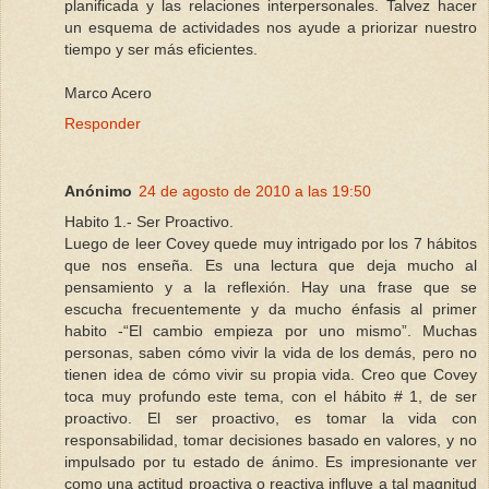
planificada y las relaciones interpersonales. Talvez hacer
un esquema de actividades nos ayude a priorizar nuestro
tiempo y ser más eficientes.
Marco Acero
Responder
Anónimo
24 de agosto de 2010 a las 19:50
Habito 1.- Ser Proactivo.
Luego de leer Covey quede muy intrigado por los 7 hábitos
que nos enseña. Es una lectura que deja mucho al
pensamiento y a la reflexión. Hay una frase que se
escucha frecuentemente y da mucho énfasis al primer
habito -“El cambio empieza por uno mismo”. Muchas
personas, saben cómo vivir la vida de los demás, pero no
tienen idea de cómo vivir su propia vida. Creo que Covey
toca muy profundo este tema, con el hábito # 1, de ser
proactivo. El ser proactivo, es tomar la vida con
responsabilidad, tomar decisiones basado en valores, y no
impulsado por tu estado de ánimo. Es impresionante ver
como una actitud proactiva o reactiva influye a tal magnitud