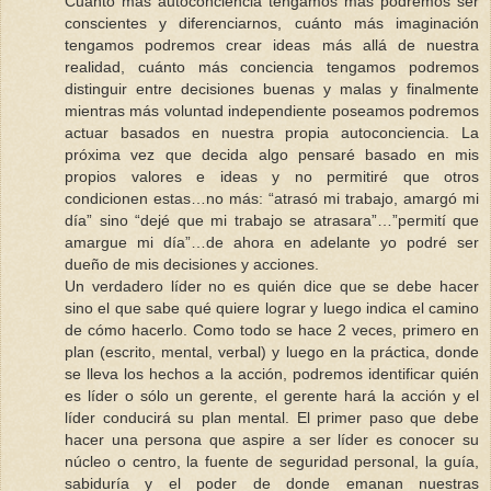
Cuánto más autoconciencia tengamos más podremos ser
conscientes y diferenciarnos, cuánto más imaginación
tengamos podremos crear ideas más allá de nuestra
realidad, cuánto más conciencia tengamos podremos
distinguir entre decisiones buenas y malas y finalmente
mientras más voluntad independiente poseamos podremos
actuar basados en nuestra propia autoconciencia. La
próxima vez que decida algo pensaré basado en mis
propios valores e ideas y no permitiré que otros
condicionen estas…no más: “atrasó mi trabajo, amargó mi
día” sino “dejé que mi trabajo se atrasara”…”permití que
amargue mi día”…de ahora en adelante yo podré ser
dueño de mis decisiones y acciones.
Un verdadero líder no es quién dice que se debe hacer
sino el que sabe qué quiere lograr y luego indica el camino
de cómo hacerlo. Como todo se hace 2 veces, primero en
plan (escrito, mental, verbal) y luego en la práctica, donde
se lleva los hechos a la acción, podremos identificar quién
es líder o sólo un gerente, el gerente hará la acción y el
líder conducirá su plan mental. El primer paso que debe
hacer una persona que aspire a ser líder es conocer su
núcleo o centro, la fuente de seguridad personal, la guía,
sabiduría y el poder de donde emanan nuestras