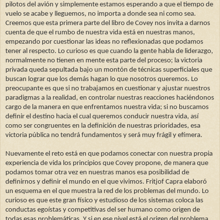
pilotos del avión y simplemente estamos esperando a que el tiempo de
vuelo se acabe y lleguemos, no importa a donde sea ni como sea.
Creemos que esta primera parte del libro de Covey nos invita a darnos
cuenta de que el rumbo de nuestra vida está en nuestras manos,
empezando por cuestionar las ideas no reflexionadas que podamos
tener al respecto. Lo curioso es que cuando la gente habla de liderazgo,
normalmente no tienen en mente esta parte del proceso; la victoria
privada queda sepultada bajo un montón de técnicas superficiales que
buscan lograr que los demás hagan lo que nosotros queremos. Lo
preocupante es que si no trabajamos en cuestionar y ajustar nuestros
paradigmas a la realidad, en controlar nuestras reacciones haciéndonos
cargo de la manera en que enfrentamos nuestra vida; si no buscamos
definir el destino hacia el cual queremos conducir nuestra vida, así
como ser congruentes en la definición de nuestras prioridades, esa
victoria pública no tendrá fundamentos y será muy frágil y efímera.
Nuevamente el reto está en que podamos conectar con nuestra propia
experiencia de vida los principios que Covey propone, de manera que
podamos tomar otra vez en nuestras manos esa posibilidad de
definirnos y definir el mundo en el que vivimos. Fritjof Capra elaboró
un esquema en el que muestra la red de los problemas del mundo. Lo
curioso es que este gran físico y estudioso de los sistemas coloca las
conductas egoístas y competitivas del ser humano como origen de
todas esas problemáticas. Y si en ese nivel está el origen del problema,