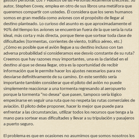
gestión personal: Los 7 Hábitos de las Personas Altamente Efectivas.
Su
autor, Stephen Covey, emplea en otro de sus libros una metáfora que
queremos compartir con ustedes. Él considera que los seres humanos
somos en gran medida como aviones con el propósito de llegar al
destino planteado. Lo curioso del asunto es que aproximadamente el
90% del tiempo los aviones se encuentran fuera de la que sería la ruta
ideal, más corta y más directa, porque tiene que sortear toda clase de
dificultades (tormentas, corrientes de viento, tráfico aéreo, etc.)
¿Cómo es posible que el avión llegue a su destino incluso con tan
adversa probabilidad si consideramos ese desvío constante de su ruta?
Creemos que hay razones muy importantes, una es la claridad en el
destino al que se desea llegar, otra es la oportunidad de recibir
información que le permite hacer los ajustes necesarios para no
desviarse definitivamente de su camino. En este sentido sería
importante también considerar que el piloto del avión no puede
simplemente reaccionar a una tormenta regresando al aeropuerto
porque la tormenta "no desea" que pasen, tampoco sería lógico
empecinarse en seguir una ruta que no respeta las rutas comerciales de
aviación. El piloto debe proponer, hacer lo mejor que puede para
enfrentar a las circunstancias, utilizar todos los recursos que tenga a la
mano para sortear esas dificultades y llevar a su tripulación y pasajeros
a puerto seguro.
El problema es que en ocasiones no asumimos que somos nosotros los