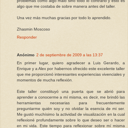
problemas como algo malo sino todo lo contrario y esto es
algo que me costaba de sobre manera antes del taller.
Una vez más muchas gracias por todo lo aprendido.
Zhasmin Moscoso
Responder
Anónimo
2 de septiembre de 2009 a las 13:37
En primer lugar, quiero agradecer a Luis Gerardo, a
Enrique y a Alex por habernos ofrecido este excelente taller
que me proporcionó interesantes experiencias vivenciales y
momentos de mucha reflexión.
Este taller constituyó una puerta que se abrió para
aprender a conocerme a mí misma, es decir, me brindó las
herramientas necesarias para frecuentemente
preguntarme quién soy y no olvidar la esencia de mi ser.
Me gustó muchísimo la actividad de visualización en la cual
reflexioné profundamente sobre lo que deseo ser o hacer
en mi vida. Este tiempo para reflexionar sobre mí misma