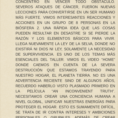
CONCENTRÓ EN VENCER TODO OBSTÁCULO.
SEVEROS ATAQUES DE CÁNCER, FUERON NUEVAS
LECCIONES PARA CONVERTIRSE EN UN SER HUMANO
MÁS FUERTE. VIMOS INTERESANTES REACCIONES Y
ACCIONES EN UN GRUPO DE 8 PERSONAS EN LA
BIÓSFERA 2. UNA RÁPIDA IDEA QUE LAS COSAS
PUEDEN RESULTAR EN DESASTRE SI SE PIERDE LA
RAZÓN Y LOS ELEMENTOS BÁSICOS PARA VIVIR.
LLEGA NUEVAMENTE LA LEY DE LA SELVA, DONDE NO
EXISTIRÁ NI DIOS NI LEY, SOLAMENTE LA NECESIDAD
DE SUPERVIVIENCIA. ES UNO DE LOS TEMAS MÁS
ESENCIALES DEL TALLER. VIMOS EL VIDEO “HOME”
DONDE CAEMOS EN CUENTA DE LA SEVERA
DESTRUCCIÓN QUE ESTAMOS TRAYENDO PARA
NUESTRO HOGAR, EL PLANETA TIERRA. NO ES UNA
ADVERTENCIA RECIENTE SINO DE ALGUNOS AÑOS,
RECUERDO HABERLO VISTO PLASMADO PRIMERO EN
LA PELÍCULA “AN INCONVENIENT TRUTH”.
NECESITAMOS CREAR UNA CONCIENCIA HUMANA A
NIVEL GLOBAL, UNIFICAR NUESTRAS ENERGÍAS PARA
PROTEGER EL HOGAR. ESTO ES SUMAMENTE DIFÍCIL,
SE TRATA DE IR CONTRA INTERESES Y AMBICIONES
PERSONALES O GRUPALES, ADEMÁS DE CREAR