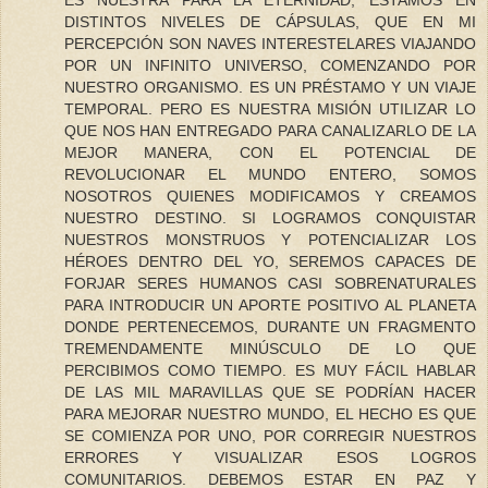
ES NUESTRA PARA LA ETERNIDAD, ESTAMOS EN
DISTINTOS NIVELES DE CÁPSULAS, QUE EN MI
PERCEPCIÓN SON NAVES INTERESTELARES VIAJANDO
POR UN INFINITO UNIVERSO, COMENZANDO POR
NUESTRO ORGANISMO. ES UN PRÉSTAMO Y UN VIAJE
TEMPORAL. PERO ES NUESTRA MISIÓN UTILIZAR LO
QUE NOS HAN ENTREGADO PARA CANALIZARLO DE LA
MEJOR MANERA, CON EL POTENCIAL DE
REVOLUCIONAR EL MUNDO ENTERO, SOMOS
NOSOTROS QUIENES MODIFICAMOS Y CREAMOS
NUESTRO DESTINO. SI LOGRAMOS CONQUISTAR
NUESTROS MONSTRUOS Y POTENCIALIZAR LOS
HÉROES DENTRO DEL YO, SEREMOS CAPACES DE
FORJAR SERES HUMANOS CASI SOBRENATURALES
PARA INTRODUCIR UN APORTE POSITIVO AL PLANETA
DONDE PERTENECEMOS, DURANTE UN FRAGMENTO
TREMENDAMENTE MINÚSCULO DE LO QUE
PERCIBIMOS COMO TIEMPO. ES MUY FÁCIL HABLAR
DE LAS MIL MARAVILLAS QUE SE PODRÍAN HACER
PARA MEJORAR NUESTRO MUNDO, EL HECHO ES QUE
SE COMIENZA POR UNO, POR CORREGIR NUESTROS
ERRORES Y VISUALIZAR ESOS LOGROS
COMUNITARIOS. DEBEMOS ESTAR EN PAZ Y