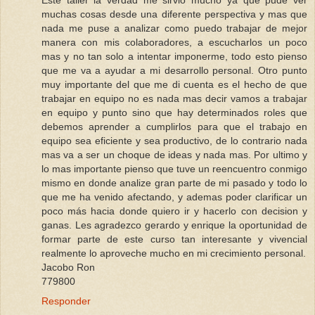
Este taller la verdad me sirvio mucho ya que pude ver
muchas cosas desde una diferente perspectiva y mas que
nada me puse a analizar como puedo trabajar de mejor
manera con mis colaboradores, a escucharlos un poco
mas y no tan solo a intentar imponerme, todo esto pienso
que me va a ayudar a mi desarrollo personal. Otro punto
muy importante del que me di cuenta es el hecho de que
trabajar en equipo no es nada mas decir vamos a trabajar
en equipo y punto sino que hay determinados roles que
debemos aprender a cumplirlos para que el trabajo en
equipo sea eficiente y sea productivo, de lo contrario nada
mas va a ser un choque de ideas y nada mas. Por ultimo y
lo mas importante pienso que tuve un reencuentro conmigo
mismo en donde analize gran parte de mi pasado y todo lo
que me ha venido afectando, y ademas poder clarificar un
poco más hacia donde quiero ir y hacerlo con decision y
ganas. Les agradezco gerardo y enrique la oportunidad de
formar parte de este curso tan interesante y vivencial
realmente lo aproveche mucho en mi crecimiento personal.
Jacobo Ron
779800
Responder