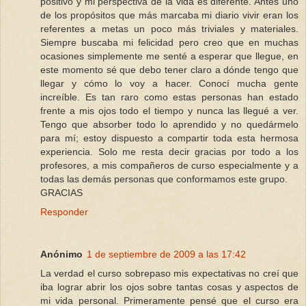
positivo y mi perspectiva de la vida es diferente. Antes uno
de los propósitos que más marcaba mi diario vivir eran los
referentes a metas un poco más triviales y materiales.
Siempre buscaba mi felicidad pero creo que en muchas
ocasiones simplemente me senté a esperar que llegue, en
este momento sé que debo tener claro a dónde tengo que
llegar y cómo lo voy a hacer. Conocí mucha gente
increíble. Es tan raro como estas personas han estado
frente a mis ojos todo el tiempo y nunca las llegué a ver.
Tengo que absorber todo lo aprendido y no quedármelo
para mí; estoy dispuesto a compartir toda esta hermosa
experiencia. Solo me resta decir gracias por todo a los
profesores, a mis compañeros de curso especialmente y a
todas las demás personas que conformamos este grupo.
GRACIAS
Responder
Anónimo
1 de septiembre de 2009 a las 17:42
La verdad el curso sobrepaso mis expectativas no creí que
iba lograr abrir los ojos sobre tantas cosas y aspectos de
mi vida personal. Primeramente pensé que el curso era