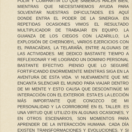
PULIR Y COMPARTIR LO QUE SABEMOS HACER BIEN,
MIENTRAS QUE NECESITAREMOS AYUDA PARA
SOLVENTAR NUESTRAS DIFICULTADES. ES AQUÍ
DONDE ENTRA EL PODER DE LA SINERGIA. EN
REPETIDAS OCASIONES VIMOS EL RESULTADO
MULTIPLICADOR DE TRABAJAR EN EQUIPO. LA
GUIANZA DE LOS CIEGOS CON LAZARILLO, LA
EXPLOSIÓN DE CHERNOBYL, VARIOS EJERCICIOS CON
EL PARACAÍDAS, LA TELARAÑA, ENTRE ALGUNAS DE
LAS ACTIVIDADES. ME DEDICO BASTANTE TIEMPO A
REFLEXIONAR Y HE LOGRADO UN DOMINIO PERSONAL
BASTANTE EFECTIVO. PIENSO QUE LO SEGUIRÉ
FORTIFICANDO ENORMEMENTE MIENTRAS SIGA EN LA
AVENTURA DE ESTA VIDA. VI NUEVAMENTE QUE ME
ENCANTA SILENCIAR EL MUNDO PARA VIAJAR DENTRO
DE MI MENTE Y ESTO CAUSA QUE DESCONTINÚE MI
INTERACCIÓN CON EL EXTERIOR. ESTA ES LA LECCIÓN
MÁS IMPORTANTE QUE CONOZCO DE MI
PERSONALIDAD Y LA CORROBORÉ EN EL TALLER. ES
UNA VIRTUD QUE UTILIZO EN ALGUNAS OCASIONES, Y
EN OTROS ESCENARIOS, SON MOMENTOS PARA
APRENDER DE LA INTERACCIÓN HUMANA. CADA DÍA
EXISTEN TRANSFORMACIONES Y EVOLUCIONES, Y SI