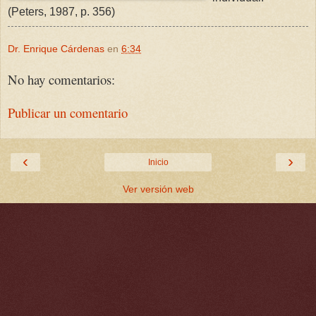
(Peters, 1987, p. 356)
Dr. Enrique Cárdenas
en
6:34
No hay comentarios:
Publicar un comentario
‹
›
Inicio
Ver versión web