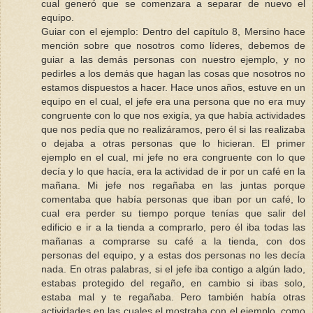
cual generó que se comenzara a separar de nuevo el
equipo.
Guiar con el ejemplo: Dentro del capítulo 8, Mersino hace
mención sobre que nosotros como líderes, debemos de
guiar a las demás personas con nuestro ejemplo, y no
pedirles a los demás que hagan las cosas que nosotros no
estamos dispuestos a hacer. Hace unos años, estuve en un
equipo en el cual, el jefe era una persona que no era muy
congruente con lo que nos exigía, ya que había actividades
que nos pedía que no realizáramos, pero él si las realizaba
o dejaba a otras personas que lo hicieran. El primer
ejemplo en el cual, mi jefe no era congruente con lo que
decía y lo que hacía, era la actividad de ir por un café en la
mañana. Mi jefe nos regañaba en las juntas porque
comentaba que había personas que iban por un café, lo
cual era perder su tiempo porque tenías que salir del
edificio e ir a la tienda a comprarlo, pero él iba todas las
mañanas a comprarse su café a la tienda, con dos
personas del equipo, y a estas dos personas no les decía
nada. En otras palabras, si el jefe iba contigo a algún lado,
estabas protegido del regaño, en cambio si ibas solo,
estaba mal y te regañaba. Pero también había otras
actividades en las cuales el mostraba con el ejemplo, como