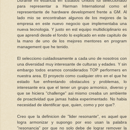
Durante mi estancia en Estados Unidos fui seleccionado
para representar a Harman International como el
representante de hardware development frente a GM. Al
lado mio se encontraban algunos de los mejores de la
empresa en este nuevo negocio que implementaba una
nueva tecnologia. Y justo en est equipo multidiciplinario es
que aprendi desde el fondo lo explicado en este capitulo de
la mano de uno de los mejores mentores en program
management que he tenido.
El selecciono cuidadosamente a cada uno de nosotros con
una diversidad muy interesante de culturas y edades. Y sin
embargo todos eramos considerados TOP performers en
nuestra area. El proyecto como cualquier otro en el que he
estado fue enfrentando obstaculos y problemas, lo
interesante era que el tener un grupo armonico, diverso y
que se hiciera "challenge" asi mismo creaba un ambiente
de proactividad que jamas habia experimentado. No habia
necesidad de identificar que, quien, como y por que?.
Creo que la definicion de "lider resonante", es aquel que
logra armonizar y supongo por eso usan la palabra
"resonancia" por que no solo debe de lograr remover la