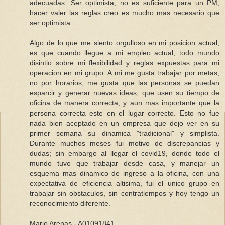
adecuadas. Ser optimista, no es suficiente para un PM,
hacer valer las reglas creo es mucho mas necesario que
ser optimista.
Algo de lo que me siento orgulloso en mi posicion actual,
es que cuando llegue a mi empleo actual, todo mundo
disintio sobre mi flexibilidad y reglas expuestas para mi
operacion en mi grupo. A mi me gusta trabajar por metas,
no por horarios, me gusta que las personas se puedan
esparcir y generar nuevas ideas, que usen su tiempo de
oficina de manera correcta, y aun mas importante que la
persona correcta este en el lugar correcto. Esto no fue
nada bien aceptado en un empresa que dejo ver en su
primer semana su dinamica "tradicional" y simplista.
Durante muchos meses fui motivo de discrepancias y
dudas; sin embargo al llegar el covid19, donde todo el
mundo tuvo que trabajar desde casa, y manejar un
esquema mas dinamico de ingreso a la oficina, con una
expectativa de eficiencia altisima, fui el unico grupo en
trabajar sin obstaculos, sin contratiempos y hoy tengo un
reconocimiento diferente.
Mario Arenas - A01091841