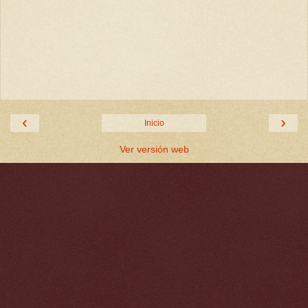
‹
›
Inicio
Ver versión web