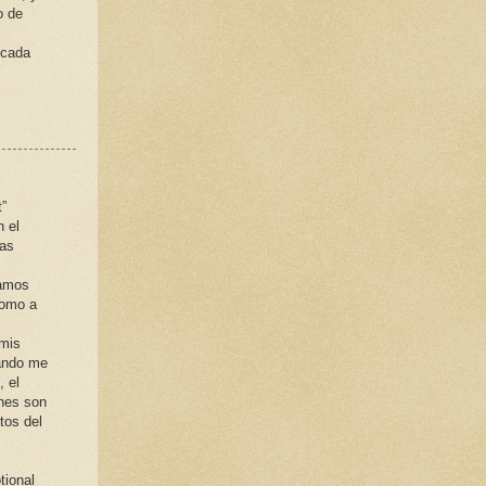
o de
 cada
t”
n el
ras
namos
como a
 mis
uándo me
, el
ones son
tos del
tional