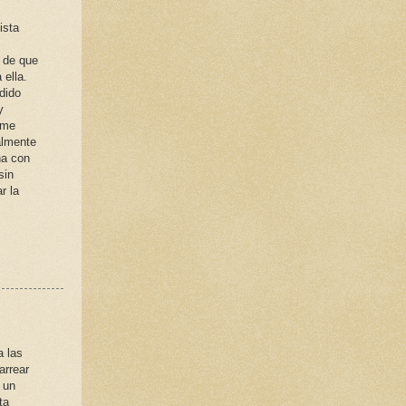
ista
o de que
 ella.
dido
y
 me
almente
ha con
sin
r la
a las
arrear
 un
ta