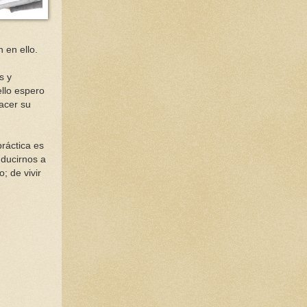
 en ello.
s y
ello espero
acer su
práctica es
nducirnos a
; de vivir