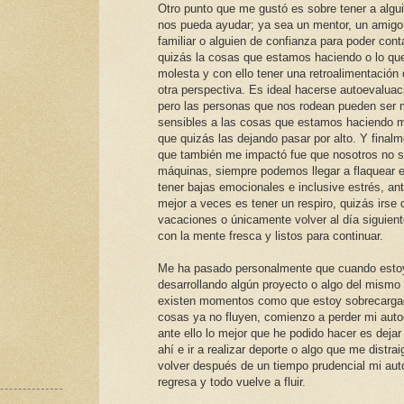
Otro punto que me gustó es sobre tener a algu
nos pueda ayudar; ya sea un mentor, un amigo
familiar o alguien de confianza para poder cont
quizás la cosas que estamos haciendo o lo qu
molesta y con ello tener una retroalimentación
otra perspectiva. Es ideal hacerse autoevaluac
pero las personas que nos rodean pueden ser
sensibles a las cosas que estamos haciendo m
que quizás las dejando pasar por alto. Y finalm
que también me impactó fue que nosotros no
máquinas, siempre podemos llegar a flaquear e
tener bajas emocionales e inclusive estrés, ante
mejor a veces es tener un respiro, quizás irse 
vacaciones o únicamente volver al día siguien
con la mente fresca y listos para continuar.
Me ha pasado personalmente que cuando esto
desarrollando algún proyecto o algo del mismo 
existen momentos como que estoy sobrecarga
cosas ya no fluyen, comienzo a perder mi auto
ante ello lo mejor que he podido hacer es dejar
ahí e ir a realizar deporte o algo que me distrai
volver después de un tiempo prudencial mi aut
regresa y todo vuelve a fluir.