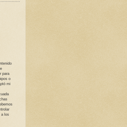
ntenido
de
r para
uipos o
ptó mi
ecuada
ichas
 debemos
trolar
 a los