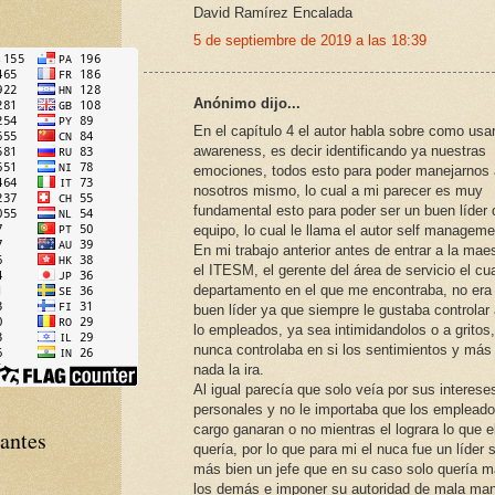
David Ramírez Encalada
5 de septiembre de 2019 a las 18:39
Anónimo dijo...
En el capítulo 4 el autor habla sobre como usar
awareness, es decir identificando ya nuestras
emociones, todos esto para poder manejarnos 
nosotros mismo, lo cual a mi parecer es muy
fundamental esto para poder ser un buen líder 
equipo, lo cual le llama el autor self manageme
En mi trabajo anterior antes de entrar a la mae
el ITESM, el gerente del área de servicio el cua
departamento en el que me encontraba, no era
buen líder ya que siempre le gustaba controlar
lo empleados, ya sea intimidandolos o a gritos,
nunca controlaba en si los sentimientos y más
nada la ira.
Al igual parecía que solo veía por sus interese
personales y no le importaba que los empleado
cargo ganaran o no mientras el lograra lo que e
tantes
quería, por lo que para mi el nuca fue un líder 
más bien un jefe que en su caso solo quería m
los demás e imponer su autoridad de mala man