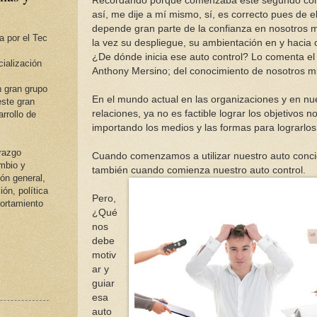
Recordando porque comenzaba este segundo co
así, me dije a mí mismo, sí, es correcto pues de el
depende gran parte de la confianza en nosotros 
a por el Tec
la vez su despliegue, su ambientación en y hacia 
¿De dónde inicia ese auto control? Lo comenta el 
ialización
Anthony Mersino; del conocimiento de nosotros m
 gran grupo
En el mundo actual en las organizaciones y en nu
ste gran
relaciones, ya no es factible lograr los objetivos n
rrollo de
importando los medios y las formas para lograrlos
erazgo
Cuando comenzamos a utilizar nuestro auto conci
ambio y
también cuando comienza nuestro auto control.
ión general,
ión, política
Pero,
portamiento
¿Qué
nos
debe
motiv
ar y
guiar
esa
auto