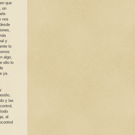
ien que
, un
arle
e nos
 desde
iones,
 más
al y
ente lo
 somos
n algo,
 ello lo
de
te ya
y
estilo,
do y las
control,
 todo
ga, al
ocontrol