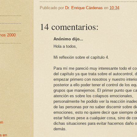
Publicado por
Dr. Enrique Cárdenas
en
10:34
14 comentarios:
imos 2000
Anónimo dijo...
Hola a todos,
Mi reflexión sobre el capítulo 4.
Para mí me pareció muy interesante todo el co
del capítulo ya que trata sobre el autocontrol, 
empezar primero con nosotros y nuestro interio
posterior a ello poder tener el control de los eq
grupos que manejemos. El primer punto que ca
atención es sobre los colapsos emocionales,
personalmente he podido ver la reacción inad
de las personas por no saber discernir sobre d
emociones, esto no quiere decir que siempre
estar felices pese a cualquier cosa, sino de con
en
dichas situaciones para evitar hacernos daño o
demás.
a en