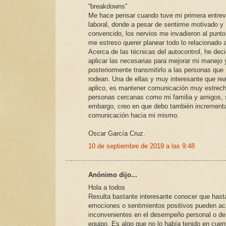
“breakdowns”
Me hace pensar cuando tuve mi primera entrev
laboral, donde a pesar de sentirme motivado y
convencido, los nervios me invadieron al punt
me estreso querer planear todo lo relacionado a
Acerca de las técnicas del autocontrol, he deci
aplicar las necesarias para mejorar mi manejo 
posteriormente transmitirlo a las personas que
rodean. Una de ellas y muy interesante que re
aplico, es mantener comunicación muy estrec
personas cercanas como mi familia y amigos, 
embargo, creo en que debo también incrementa
comunicación hacia mi mismo.
Oscar García Cruz.
10 de septiembre de 2019 a las 9:48
Anónimo dijo...
Hola a todos
Resulta bastante interesante conocer que hast
emociones o sentimientos positivos pueden ac
inconvenientes en el desempeño personal o de
equipo. Es algo que no lo había tenido en cuen