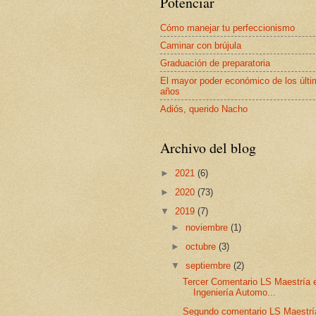
Potenciar
Cómo manejar tu perfeccionismo
Caminar con brújula
Graduación de preparatoria
El mayor poder económico de los últ
años
Adiós, querido Nacho
Archivo del blog
►
2021
(6)
►
2020
(73)
▼
2019
(7)
►
noviembre
(1)
►
octubre
(3)
▼
septiembre
(2)
Tercer Comentario LS Maestría 
Ingeniería Automo...
Segundo comentario LS Maestrí