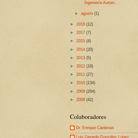
Ingeniería Autom...
►
agosto
(1)
►
2018
(12)
►
2017
(7)
►
2015
(4)
►
2014
(20)
►
2013
(5)
►
2012
(18)
►
2011
(27)
►
2010
(134)
►
2009
(204)
►
2008
(42)
Colaboradores
Dr. Enrique Cárdenas
Luis Gerardo González López