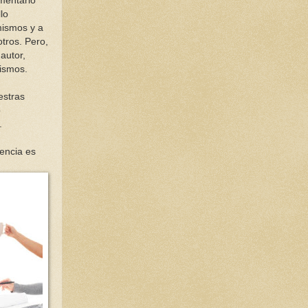
mentario
lo
mismos y a
otros. Pero,
autor,
ismos.
estras
o
.
encia es