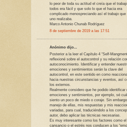
lo peor de toda su actitud el creía que el trabaj
todos era fácil y que solo lo que el hacia era
complicado menospreciando así el trabajo que
uno realizaba.
Marco Antonio Chunab Rodríguez
8 de septiembre de 2019 a las 17:51
Anónimo dijo...
Posterior a la leer el Capítulo 4 “Self-Mangmen
reflexioné sobre el autocontrol y su relación co
autoconocimiento. Identificar y entender nuest
emociones y sentimientos serán la clave del
autocontrol, en este sentido en como reaccio
hacia nuestras circunstancias y eventos, así 
los externos.
Realmente considero que he podido identificar
emociones y sentimientos, por ejemplo, sé c
siento un poco de miedo o coraje. Sin embargo
manejo de ellas, mis respuestas y mis reacci
variadas, para cual, traduciéndolo a los concep
autor, debo aplicar las técnicas necesarias.
Es muy interesante como los factores como el
cansancio o el estrés nos conducen a los “emo