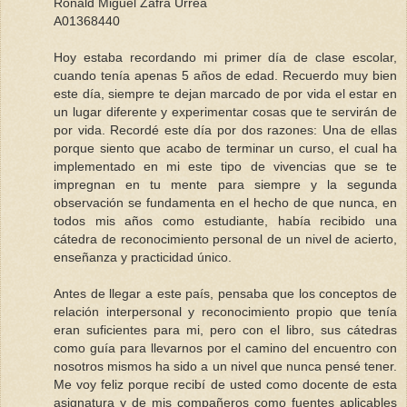
Ronald Miguel Zafra Urrea
A01368440
Hoy estaba recordando mi primer día de clase escolar,
cuando tenía apenas 5 años de edad. Recuerdo muy bien
este día, siempre te dejan marcado de por vida el estar en
un lugar diferente y experimentar cosas que te servirán de
por vida. Recordé este día por dos razones: Una de ellas
porque siento que acabo de terminar un curso, el cual ha
implementado en mi este tipo de vivencias que se te
impregnan en tu mente para siempre y la segunda
observación se fundamenta en el hecho de que nunca, en
todos mis años como estudiante, había recibido una
cátedra de reconocimiento personal de un nivel de acierto,
enseñanza y practicidad único.
Antes de llegar a este país, pensaba que los conceptos de
relación interpersonal y reconocimiento propio que tenía
eran suficientes para mi, pero con el libro, sus cátedras
como guía para llevarnos por el camino del encuentro con
nosotros mismos ha sido a un nivel que nunca pensé tener.
Me voy feliz porque recibí de usted como docente de esta
asignatura y de mis compañeros como fuentes aplicables