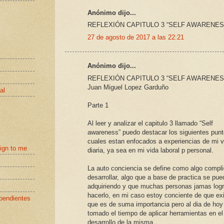
Anónimo dijo...
REFLEXIÓN CAPITULO 3 “SELF AWARENES
27 de agosto de 2017 a las 22:21
Anónimo dijo...
REFLEXIÓN CAPITULO 3 “SELF AWARENES
Juan Miguel Lopez Garduño
al
Parte 1
Al leer y analizar el capitulo 3 llamado “Self
awareness” puedo destacar los siguientes punt
cuales estan enfocados a experiencias de mi v
eign to me
diaria, ya sea en mi vida laboral p personal.
La auto conciencia se define como algo compl
desarrollar, algo que a base de practica se pued
adquiriendo y que muchas personas jamas log
hacerlo, en mi caso estoy conciente de que ex
pendientes
que es de suma importancia pero al dia de ho
tomado el tiempo de aplicar herramientas en el
desarrollo de la misma.