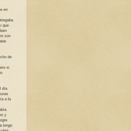
ue en
ntregaba
to que
bien
mi son
atar
echo de
ero si
do
l día
ausas
ía a la
abía
es y
logre
ra tengo
cubrir