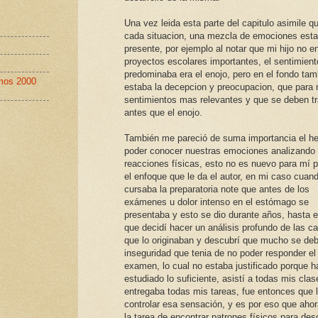
Una vez leida esta parte del capitulo asimile q
cada situacion, una mezcla de emociones esta
presente, por ejemplo al notar que mi hijo no e
proyectos escolares importantes, el sentimien
predominaba era el enojo, pero en el fondo tam
imos 2000
estaba la decepcion y preocupacion, que para 
sentimientos mas relevantes y que se deben tr
antes que el enojo.
También me pareció de suma importancia el h
poder conocer nuestras emociones analizando
reacciones físicas, esto no es nuevo para mí p
el enfoque que le da el autor, en mi caso cuan
cursaba la preparatoria note que antes de los
exámenes u dolor intenso en el estómago se
presentaba y esto se dio durante años, hasta e
que decidí hacer un análisis profundo de las c
que lo originaban y descubrí que mucho se deb
inseguridad que tenia de no poder responder el
examen, lo cual no estaba justificado porque h
estudiado lo suficiente, asistí a todas mis clas
entregaba todas mis tareas, fue entonces que 
controlar esa sensación, y es por eso que aho
la tarea de encontrar patrones físicos para des