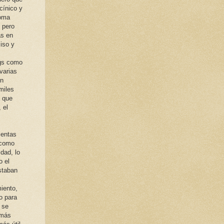
cínico y
roma
, pero
as en
iso y
ags como
varias
ón
miles
a que
 el
ientas
 como
dad, lo
o el
estaban
iento,
o para
 se
 más