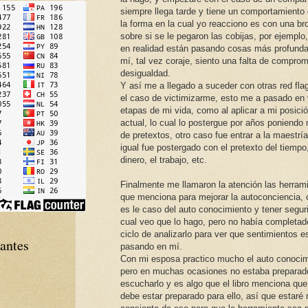
siempre llega tarde y tiene un comportamiento 
la forma en la cual yo reacciono es con una b
sobre si se le pegaron las cobijas, por ejemplo
en realidad están pasando cosas más profund
mí, tal vez coraje, siento una falta de comprom
desigualdad.
Y así me a llegado a suceder con otras red fl
el caso de victimizarme, esto me a pasado en 
etapas de mi vida, como al aplicar a mi posici
actual, lo cual lo postergue por años poniendo 
de pretextos, otro caso fue entrar a la maestrí
igual fue postergado con el pretexto del tiempo,
dinero, el trabajo, etc.
Finalmente me llamaron la atención las herram
que menciona para mejorar la autoconciencia,
es le caso del auto conocimiento y tener seguri
cual veo que lo hago, pero no había completad
ciclo de analizarlo para ver que sentimientos 
tantes
pasando en mí.
Con mi esposa practico mucho el auto conocim
pero en muchas ocasiones no estaba preparad
escucharlo y es algo que el libro menciona que
debe estar preparado para ello, así que estaré