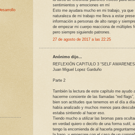
sentimientos y emociones en mí
esarrollo
Esto me ayudara mucho en mi trabajo, ya que 
naturaleza de mi trabajo me lleva a estar pres
información a personas de alto rango y siempr
de empezar mi cuerpo reacciona de múltiples 
pero siempre siguiendo patrones.
27 de agosto de 2017 a las 22:25
Anónimo dijo...
REFLEXIÓN CAPITULO 3 “SELF AWARENES
Juan Miguel Lopez Garduño
Parte 2
También la lectura de este capítulo me ayudo 
hacerme consiente de las llamadas “red flags”,
bien son actitudes que tenemos en el día a día
había analizado y muchos menos para descubr
estaba sintiendo al hacer eso.
Tiendo mucho a utilizar las bromas para oculta
en verdad quiero o decirlo de una forma sutil, 
tengo la encomienda de al hacerla preguntarm
la hago, y empezare con el caso de un compa