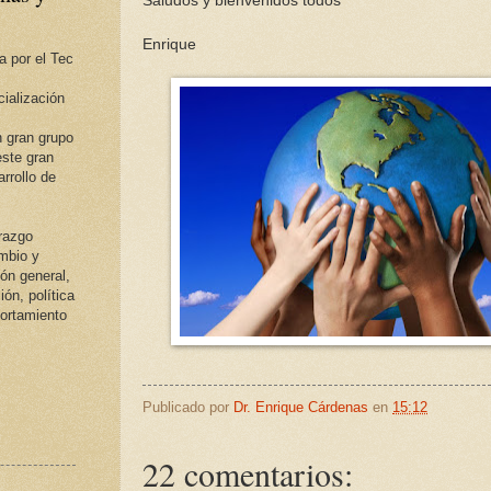
Saludos y bienvenidos todos
Enrique
a por el Tec
ialización
 gran grupo
ste gran
rrollo de
erazgo
ambio y
ión general,
ión, política
portamiento
Publicado por
Dr. Enrique Cárdenas
en
15:12
22 comentarios: