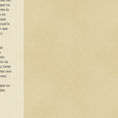
ás útil.
 que no
nte la
o es
 que
cual lo
r que
to
as
o
 mis
omo se
s tener
enta una
 esa
 que se
des.