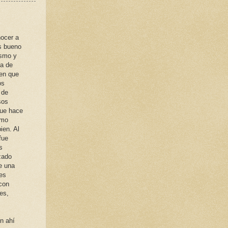
nocer a
es bueno
smo y
ia de
 en que
os
 de
sos
que hace
omo
en. Al
fue
s
zado
e una
es
con
es,
n ahí