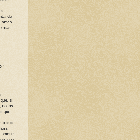
la
entando
e antes
formas
S”
a
 que, si
, no las
ir que
r lo que
ahora
e porque
ñero que