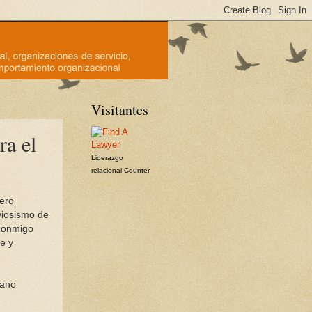
Visitantes
ra el
Liderazgo
relacional
Counter
ero
viosismo de
conmigo
e y
cano