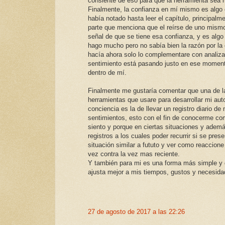
consiente de eso para que la herramienta sea m
Finalmente, la confianza en mí mismo es algo
había notado hasta leer el capítulo, principalme
parte que menciona que el reírse de uno mism
señal de que se tiene esa confianza, y es algo
hago mucho pero no sabía bien la razón por la 
hacía ahora solo lo complementare con analiza
sentimiento está pasando justo en ese momen
dentro de mí.
Finalmente me gustaría comentar que una de l
herramientas que usare para desarrollar mi aut
conciencia es la de llevar un registro diario de
sentimientos, esto con el fin de conocerme c
siento y porque en ciertas situaciones y ademá
registros a los cuales poder recurrir si se pres
situación similar a fututo y ver como reaccione
vez contra la vez mas reciente.
Y también para mi es una forma más simple y
ajusta mejor a mis tiempos, gustos y necesida
27 de agosto de 2017 a las 22:26