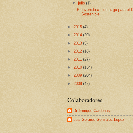
▼
julio
(1)
Bienvenida a Liderazgo para el D
Sostenible
►
2015
(4)
►
2014
(20)
►
2013
(5)
►
2012
(18)
►
2011
(27)
►
2010
(134)
►
2009
(204)
►
2008
(42)
Colaboradores
Dr. Enrique Cárdenas
Luis Gerardo González López