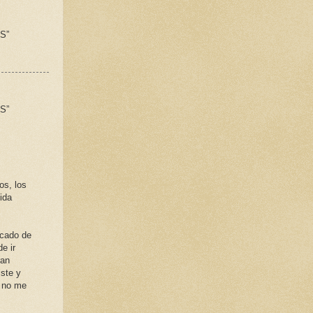
S”
S”
os, los
ida
icado de
e ir
ran
iste y
y no me