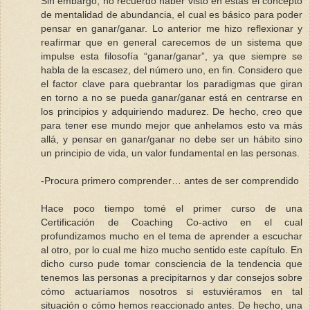
Sin embargo, no recuerdo haber visto en éstas el concepto
de mentalidad de abundancia, el cual es básico para poder
pensar en ganar/ganar. Lo anterior me hizo reflexionar y
reafirmar que en general carecemos de un sistema que
impulse esta filosofía “ganar/ganar”, ya que siempre se
habla de la escasez, del número uno, en fin. Considero que
el factor clave para quebrantar los paradigmas que giran
en torno a no se pueda ganar/ganar está en centrarse en
los principios y adquiriendo madurez. De hecho, creo que
para tener ese mundo mejor que anhelamos esto va más
allá, y pensar en ganar/ganar no debe ser un hábito sino
un principio de vida, un valor fundamental en las personas.
-Procura primero comprender… antes de ser comprendido
Hace poco tiempo tomé el primer curso de una
Certificación de Coaching Co-activo en el cual
profundizamos mucho en el tema de aprender a escuchar
al otro, por lo cual me hizo mucho sentido este capítulo. En
dicho curso pude tomar consciencia de la tendencia que
tenemos las personas a precipitarnos y dar consejos sobre
cómo actuaríamos nosotros si estuviéramos en tal
situación o cómo hemos reaccionado antes. De hecho, una