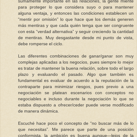
sumamente importante en las relaciones, la gente miente
para proteger lo que considera suyo o para mantener
alguna ventaja, y entonces las condiciones establecen un
“mentir por omisión” lo que hace que los demás generen
más mentiras y que cada quién tenga que ser congruente
con esta “verdad alternativa” y seguir creciendo la cantidad
de mentiras. Muy desgastante desde mi punto de vista,
debe romperse el ciclo.
Las diferentes combinaciones de ganar/ganar son muy
complejas aplicadas a los negocios, pues siempre lo mejor
es tratar de mantener la buena relación, sobre todo el largo
plazo y evaluando el pasado. Algo que también es
fundamental es evaluar de acuerdo a la reputación de la
contraparte para minimizar riesgos, pues previo a una
negociación se platean escenarios con conceptos no
negociables e incluso durante la negociación lo que se
estaba dispuesto a ofrecer/ceder puede verse modificado
de manera dinámica.
Escuché hace poco el concepto de “no buscar más de lo
que necesitas”. Me parece que parte de una posición
conformista, la ambición es buena aunque—lejos de la