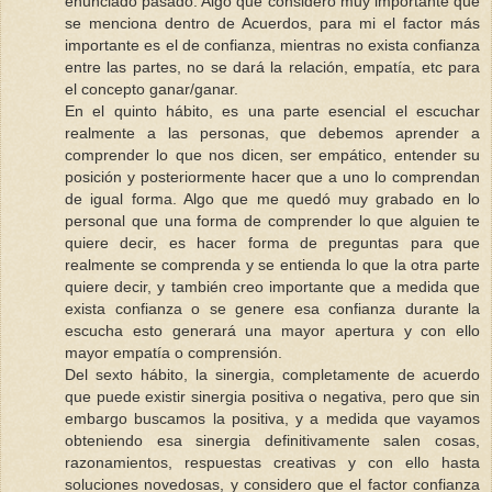
enunciado pasado. Algo que considero muy importante que
se menciona dentro de Acuerdos, para mi el factor más
importante es el de confianza, mientras no exista confianza
entre las partes, no se dará la relación, empatía, etc para
el concepto ganar/ganar.
En el quinto hábito, es una parte esencial el escuchar
realmente a las personas, que debemos aprender a
comprender lo que nos dicen, ser empático, entender su
posición y posteriormente hacer que a uno lo comprendan
de igual forma. Algo que me quedó muy grabado en lo
personal que una forma de comprender lo que alguien te
quiere decir, es hacer forma de preguntas para que
realmente se comprenda y se entienda lo que la otra parte
quiere decir, y también creo importante que a medida que
exista confianza o se genere esa confianza durante la
escucha esto generará una mayor apertura y con ello
mayor empatía o comprensión.
Del sexto hábito, la sinergia, completamente de acuerdo
que puede existir sinergia positiva o negativa, pero que sin
embargo buscamos la positiva, y a medida que vayamos
obteniendo esa sinergia definitivamente salen cosas,
razonamientos, respuestas creativas y con ello hasta
soluciones novedosas, y considero que el factor confianza