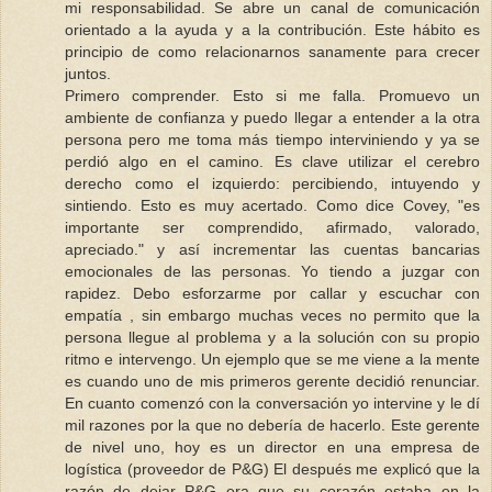
mi responsabilidad. Se abre un canal de comunicación
orientado a la ayuda y a la contribución. Este hábito es
principio de como relacionarnos sanamente para crecer
juntos.
Primero comprender. Esto si me falla. Promuevo un
ambiente de confianza y puedo llegar a entender a la otra
persona pero me toma más tiempo interviniendo y ya se
perdió algo en el camino. Es clave utilizar el cerebro
derecho como el izquierdo: percibiendo, intuyendo y
sintiendo. Esto es muy acertado. Como dice Covey, "es
importante ser comprendido, afirmado, valorado,
apreciado." y así incrementar las cuentas bancarias
emocionales de las personas. Yo tiendo a juzgar con
rapidez. Debo esforzarme por callar y escuchar con
empatía , sin embargo muchas veces no permito que la
persona llegue al problema y a la solución con su propio
ritmo e intervengo. Un ejemplo que se me viene a la mente
es cuando uno de mis primeros gerente decidió renunciar.
En cuanto comenzó con la conversación yo intervine y le dí
mil razones por la que no debería de hacerlo. Este gerente
de nivel uno, hoy es un director en una empresa de
logística (proveedor de P&G) El después me explicó que la
razón de dejar P&G era que su corazón estaba en la