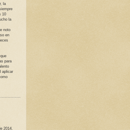
, la
 siempre
s 10
ucho la
se noto
aso en
veces
 que
as para
alento
 aplicar
 como
de 2014,