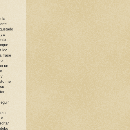
n la
arte
 gustado
 ya
ente
loque
a ido
a frase
el
mo un
lo
 y
esto me
 su
tar.
seguir
hizo
 a
ditar
 debo