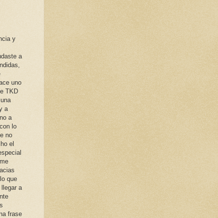
ncia y
udaste a
ondidas,
e
hace uno
 de TKD
 una
y a
rno a
con lo
ue no
ho el
especial
 me
racias
 lo que
llegar a
nte
os
na frase