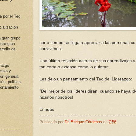
a por el Tec
ialización
 gran grupo
corto tiempo se llega a apreciar a las personas c
ste gran
convivimos.
rrollo de
Una última reflexión acerca de sus aprendizajes y 
erazgo
tan corta o extensa como lo quieran.
ambio y
ión general,
Les dejo un pensamiento del Tao del Liderazgo:
ión, política
portamiento
"Del mejor de los líderes dirán, cuando se haya id
hicimos nosotros!
Enrique
Publicado por
Dr. Enrique Cárdenas
en
7:56