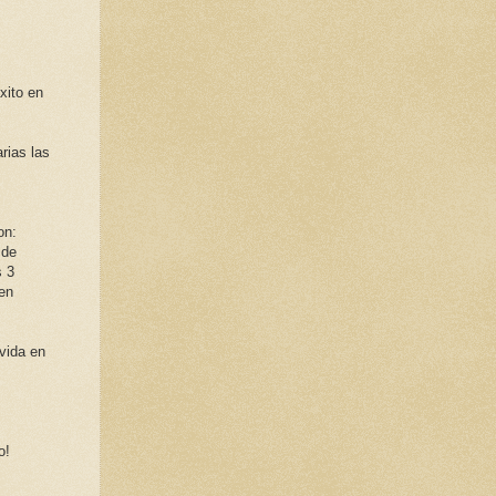
xito en
rias las
on:
 de
s 3
 en
vida en
o!