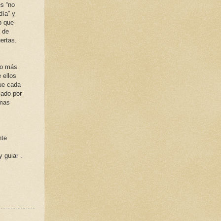
s “no
día” y
o que
s de
ertas.
zo más
 ellos
ue cada
sado por
 mas
nte
 guiar .