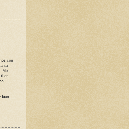
amos con
tanta
s. Me
ti en
omo
y bien