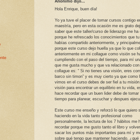
Anónimo dijo...
Hola Enrique, buen día!
Yo ya tuve el placer de tomar cursos contigo e
maestría, pero en esta ocasión me es grato dej
saber que este taller/curso de liderazgo me ha
porque he refrescado los conocimientos que tu
habías compartido anteriormente, y principalm
e
porque este curso dejo huella ya que lo que co
anteriormente en mi collague como visión se h
ente
cumpliendo con el paso del tiempo, para mí un
que me gusta mucho y que va relacionado con 
collague es: “ Si no tienes una visión, eres co
barco sin timon” y es muy cierto ya que como 
vimos en el curso debes de ser fiel a tu misión
visión para encontrar un equilibrio en tu vida, 
hace recordar que un buen lider debe de tomar
tiempo para planear, escuchar y despues ejecu
Este curso me enseño y reforzó lo que quiero 
haciendo en la vida tanto profesional como
personalmente, la lectura de los 7 hábitos me 
recordar porque me gusto tanto el libro y volver
sacar los puntos más importantes para mí y me
sobre qué tengo que mantener haciendo, ¿qué