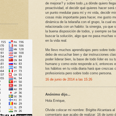
de mejorar? y sobre todo ¿a dónde quiero llegar
proactividad, el decidir qué quieres hacer será
un punto medular para mí y mi vida, decidir mi
cosas más importante para hacer, me gusto m
dinámica de la telaraña con el grupo, la cual es
relacionada con un habito: la sinergia, ya que 
la buena disposición de todos, y siempre se b
buscar la solución, algo que no pasa muchas 
en la vida real.
Me llevo muchos aprendizajes pero sobre todo
debo de escuchar bien y dar instrucciones clar
poder liderar bien, la base de todo líder es su t
humano y como este responde a ti, entonces el
los hábitos en tu vida diaria hará que crezcas
profesionista pero sobre todo como persona.
16 de junio de 2014 a las 15:26
Anónimo dijo...
Hola Enrique,
Olvide colocar mi nombre: Brigitte Alcantara al
comentario que acabo de realizar: 16 de junio 