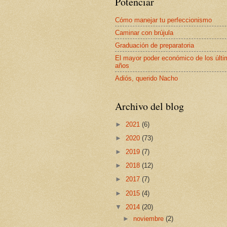
Potenciar
Cómo manejar tu perfeccionismo
Caminar con brújula
Graduación de preparatoria
El mayor poder económico de los últ
años
Adiós, querido Nacho
Archivo del blog
►
2021
(6)
►
2020
(73)
►
2019
(7)
►
2018
(12)
►
2017
(7)
►
2015
(4)
▼
2014
(20)
►
noviembre
(2)