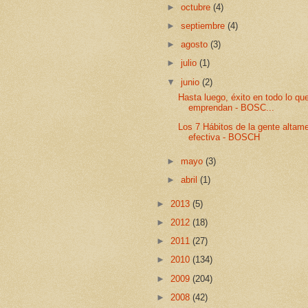
►
octubre
(4)
►
septiembre
(4)
►
agosto
(3)
►
julio
(1)
▼
junio
(2)
Hasta luego, éxito en todo lo qu
emprendan - BOSC...
Los 7 Hábitos de la gente altam
efectiva - BOSCH
►
mayo
(3)
►
abril
(1)
►
2013
(5)
►
2012
(18)
►
2011
(27)
►
2010
(134)
►
2009
(204)
►
2008
(42)