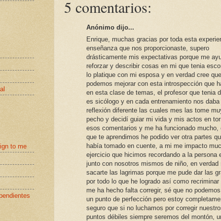
5 comentarios:
Anónimo dijo...
Enrique, muchas gracias por toda esta experie
enseñanza que nos proporcionaste, supero
drásticamente mis expectativas porque me ay
reforzar y describir cosas en mi que tenia esc
lo platique con mi esposa y en verdad cree qu
podemos mejorar con esta introspección que 
al
en esta clase de temas, el profesor que tenia
es sicólogo y en cada entrenamiento nos daba
reflexión diferente las cuales mes las tome mu
pecho y decidí guiar mi vida y mis actos en to
esos comentarios y me ha funcionado mucho, 
que te aprendimos he podido ver otra partes q
había tomado en cuente, a mi me impacto muc
eign to me
ejercicio que hicimos recordando a la persona 
junto con nosotros mismos de niño, en verdad
sacarte las lagrimas porque me pude dar las g
por todo lo que he logrado así como recriminar
me ha hecho falta corregir, sé que no podemos 
pendientes
un punto de perfección pero estoy completame
seguro que si no luchamos por corregir nuestr
puntos débiles siempre seremos del montón, u