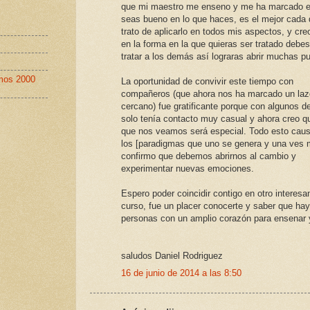
que mi maestro me enseno y me ha marcado e
seas bueno en lo que haces, es el mejor cada 
trato de aplicarlo en todos mis aspectos, y cre
en la forma en la que quieras ser tratado debe
tratar a los demás así lograras abrir muchas pu
imos 2000
La oportunidad de convivir este tiempo con
compañeros (que ahora nos ha marcado un la
cercano) fue gratificante porque con algunos de
solo tenía contacto muy casual y ahora creo q
que nos veamos será especial. Todo esto cau
los [paradigmas que uno se genera y una ves
confirmo que debemos abrirnos al cambio y
experimentar nuevas emociones.
Espero poder coincidir contigo en otro interesa
curso, fue un placer conocerte y saber que hay
personas con un amplio corazón para ensenar y
saludos Daniel Rodriguez
16 de junio de 2014 a las 8:50