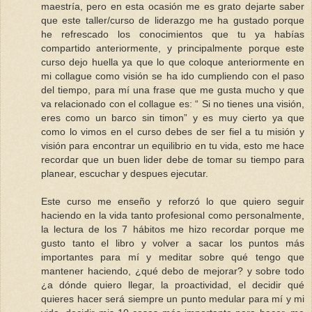
maestría, pero en esta ocasión me es grato dejarte saber
que este taller/curso de liderazgo me ha gustado porque
he refrescado los conocimientos que tu ya habías
compartido anteriormente, y principalmente porque este
curso dejo huella ya que lo que coloque anteriormente en
mi collague como visión se ha ido cumpliendo con el paso
del tiempo, para mí una frase que me gusta mucho y que
va relacionado con el collague es: “ Si no tienes una visión,
eres como un barco sin timon” y es muy cierto ya que
como lo vimos en el curso debes de ser fiel a tu misión y
visión para encontrar un equilibrio en tu vida, esto me hace
recordar que un buen lider debe de tomar su tiempo para
planear, escuchar y despues ejecutar.
Este curso me enseño y reforzó lo que quiero seguir
haciendo en la vida tanto profesional como personalmente,
la lectura de los 7 hábitos me hizo recordar porque me
gusto tanto el libro y volver a sacar los puntos más
importantes para mí y meditar sobre qué tengo que
mantener haciendo, ¿qué debo de mejorar? y sobre todo
¿a dónde quiero llegar, la proactividad, el decidir qué
quieres hacer será siempre un punto medular para mí y mi