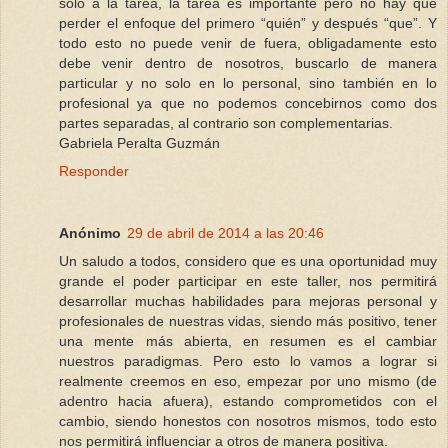
sólo a la tarea, la tarea es importante pero no hay que
perder el enfoque del primero “quién” y después “que”. Y
todo esto no puede venir de fuera, obligadamente esto
debe venir dentro de nosotros, buscarlo de manera
particular y no solo en lo personal, sino también en lo
profesional ya que no podemos concebirnos como dos
partes separadas, al contrario son complementarias.
Gabriela Peralta Guzmán
Responder
Anónimo
29 de abril de 2014 a las 20:46
Un saludo a todos, considero que es una oportunidad muy
grande el poder participar en este taller, nos permitirá
desarrollar muchas habilidades para mejoras personal y
profesionales de nuestras vidas, siendo más positivo, tener
una mente más abierta, en resumen es el cambiar
nuestros paradigmas. Pero esto lo vamos a lograr si
realmente creemos en eso, empezar por uno mismo (de
adentro hacia afuera), estando comprometidos con el
cambio, siendo honestos con nosotros mismos, todo esto
nos permitirá influenciar a otros de manera positiva.