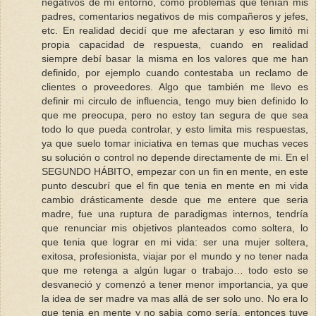
negativos de mi entorno, como problemas que tenían mis
padres, comentarios negativos de mis compañeros y jefes,
etc. En realidad decidí que me afectaran y eso limitó mi
propia capacidad de respuesta, cuando en realidad
siempre debí basar la misma en los valores que me han
definido, por ejemplo cuando contestaba un reclamo de
clientes o proveedores. Algo que también me llevo es
definir mi circulo de influencia, tengo muy bien definido lo
que me preocupa, pero no estoy tan segura de que sea
todo lo que pueda controlar, y esto limita mis respuestas,
ya que suelo tomar iniciativa en temas que muchas veces
su solución o control no depende directamente de mi. En el
SEGUNDO HÁBITO, empezar con un fin en mente, en este
punto descubrí que el fin que tenia en mente en mi vida
cambio drásticamente desde que me entere que seria
madre, fue una ruptura de paradigmas internos, tendría
que renunciar mis objetivos planteados como soltera, lo
que tenia que lograr en mi vida: ser una mujer soltera,
exitosa, profesionista, viajar por el mundo y no tener nada
que me retenga a algún lugar o trabajo… todo esto se
desvaneció y comenzó a tener menor importancia, ya que
la idea de ser madre va mas allá de ser solo uno. No era lo
que tenia en mente y no sabia como sería, entonces tuve