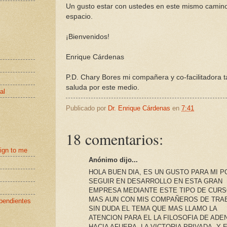
Un gusto estar con ustedes en este mismo camino
espacio.
¡Bienvenidos!
Enrique Cárdenas
P.D. Chary Bores mi compañera y co-facilitadora 
saluda por este medio.
al
Publicado por
Dr. Enrique Cárdenas
en
7:41
18 comentarios:
eign to me
Anónimo dijo...
HOLA BUEN DIA, ES UN GUSTO PARA MI 
SEGUIR EN DESARROLLO EN ESTA GRAN
EMPRESA MEDIANTE ESTE TIPO DE CURS
MAS AUN CON MIS COMPAÑEROS DE TRA
pendientes
SIN DUDA EL TEMA QUE MAS LLAMO LA
ATENCION PARA EL LA FILOSOFIA DE ADE
HACIA AFUERA, LA VICTORIA PRIVADA, Y 