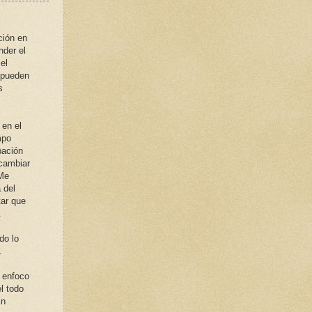
ción en
nder el
el
 pueden
s
 en el
mpo
pación
 cambiar
 Me
 del
tar que
.
do lo
.
e enfoco
l todo
in