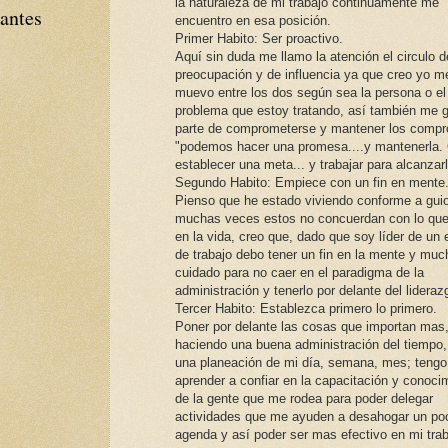
la naturaleza de mi trabajo continuamente me
tantes
encuentro en esa posición.
Primer Habito: Ser proactivo.
Aquí sin duda me llamo la atención el circulo d
preocupación y de influencia ya que creo yo m
muevo entre los dos según sea la persona o el
problema que estoy tratando, así también me g
parte de comprometerse y mantener los compr
"podemos hacer una promesa....y mantenerla.
establecer una meta... y trabajar para alcanzarl
Segundo Habito: Empiece con un fin en mente
Pienso que he estado viviendo conforme a gui
muchas veces estos no concuerdan con lo que
en la vida, creo que, dado que soy líder de un 
de trabajo debo tener un fin en la mente y muc
cuidado para no caer en el paradigma de la
administración y tenerlo por delante del lideraz
Tercer Habito: Establezca primero lo primero.
Poner por delante las cosas que importan mas
haciendo una buena administración del tiempo,
una planeación de mi día, semana, mes; tengo
aprender a confiar en la capacitación y conoci
de la gente que me rodea para poder delegar
actividades que me ayuden a desahogar un po
agenda y así poder ser mas efectivo en mi trab