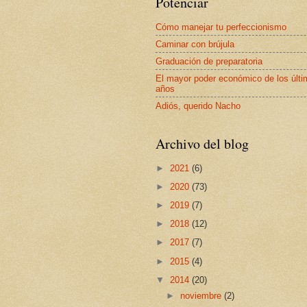
Potenciar
Cómo manejar tu perfeccionismo
Caminar con brújula
Graduación de preparatoria
El mayor poder económico de los últ
años
Adiós, querido Nacho
Archivo del blog
►
2021
(6)
►
2020
(73)
►
2019
(7)
►
2018
(12)
►
2017
(7)
►
2015
(4)
▼
2014
(20)
►
noviembre
(2)