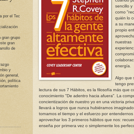
cuando p
sencillo y
como "rec
a por el Tec
quién lo 
a su mane
ialización
propio en
aprovech
 gran grupo
nuestras
ste gran
experienc
rrollo de
compromi
colaborac
erazgo
energía.
ambio y
ión general,
Algo que 
ión, política
tengo pre
portamiento
lectura de sus 7 Hábitos, es la filosofía más que 
conocimiento "De adentro hacia afuera". La comp
concientización de nuestro yo en una victoria priv
llevará a logros que nunca hubiéramos imaginado
tomamos el tiempo y el esfuerzo por entendernos
aprovechar los 3 primeros hábitos que nos: recue
enseña por primera vez o simplemente los perfe