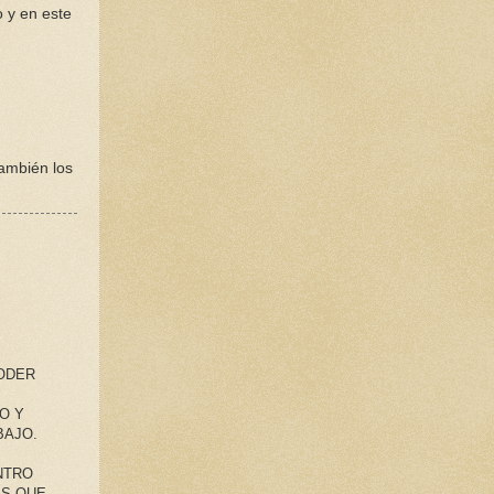
 y en este
también los
PODER
O Y
BAJO.
NTRO
ES QUE