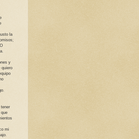
e
e
usto la
omisos;
 O
a.
.
ones y
 quiero
equipo
ho
go.
,
 tener
 que
mientos
co mi
ajo.