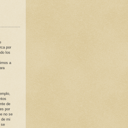
e
rca por
ndo los
irnos a
ara
emplo,
ntos
nte de
es por
ue no se
 de mi
 se