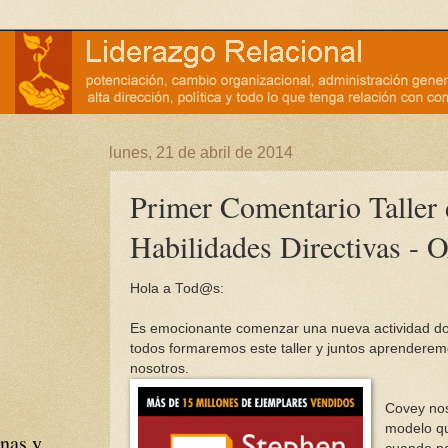
lunes, 21 de abril de 2014
Primer Comentario Taller 
Habilidades Directivas -
Hola a Tod@s:
Es emocionante comenzar una nueva actividad d
todos formaremos este taller y juntos aprenderem
nosotros.
Covey nos
modelo q
nas y