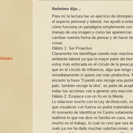
Anónimo dijo...
Para mí la lectura fue un ejercicio de introspec
el aspecto personal y laboral, me ayudó a ente
cómo funciona un paradigma simplemente con 
manejo de una imagen y como las apariencias
cambiar nuestra forma de pensar y de hacer la
cosas.
Hábito 1: Ser Proactivo
Claramente me identifique siendo más reactiva
ilidades
ambiente laboral ya que la mayor parte del tie
estoy más enfocada en el círculo de la preocu
que en el círculo de influencia, algo que tengo
inmediatamente si quiero ser más productiva.
encanto la frase “Cuando uno recoge una punta
palo, también recoge la otra”, es parte de acep
todas tus acciones van a generar una reacción
Hábito 2: Empiece con un fin en la Mente
Lo relaciono mucho con la Ley de Atracción, to
que visualices con fuerza se podrá materializar
Al momento de Identificar mi Centro solamente
reafirme lo que me dice mi familia en casa, m
mucho en el trabajo, lo cual no creo que sea de
malo ya me ha dado muchas satisfacciones, s