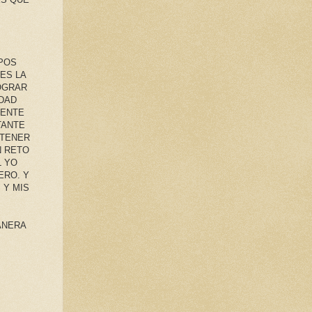
POS
 ES LA
OGRAR
IDAD
MENTE
TANTE
NTENER
N RETO
L YO
ERO. Y
 Y MIS
ANERA