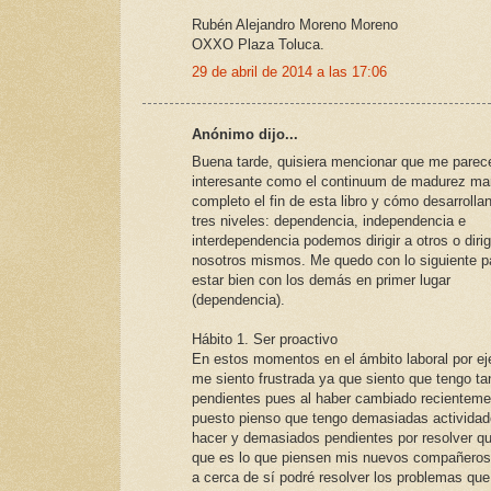
Rubén Alejandro Moreno Moreno
OXXO Plaza Toluca.
29 de abril de 2014 a las 17:06
Anónimo dijo...
Buena tarde, quisiera mencionar que me parec
interesante como el continuum de madurez ma
completo el fin de esta libro y cómo desarrolla
tres niveles: dependencia, independencia e
interdependencia podemos dirigir a otros o dirig
nosotros mismos. Me quedo con lo siguiente p
estar bien con los demás en primer lugar
(dependencia).
Hábito 1. Ser proactivo
En estos momentos en el ámbito laboral por ej
me siento frustrada ya que siento que tengo ta
pendientes pues al haber cambiado recienteme
puesto pienso que tengo demasiadas actividad
hacer y demasiados pendientes por resolver q
que es lo que piensen mis nuevos compañeros
a cerca de sí podré resolver los problemas que