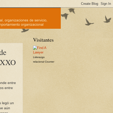
Visitantes
de
Liderazgo
 OXXO
relacional
Counter
onde entre
os entre
 legó un
ue aún