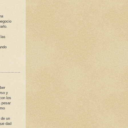
na
negocio
arlo.
 las
ando
ber
rso y
con los
 pesar
smo
 de un
que dad