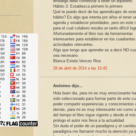
embargo debo comenzar a tener un equilibrio.
Hábito 3: Establezca primero lo primero
Qué te puedo decir de los aprendizajes de este
hábito? Es algo que intenta por años el tener u
agenda y establecer prioridades, pero en este 
para el cual colaboro resulta un tanto difícil logr
Afortunadamente el libro nos da herramientas
interesantes para establecer en los cuadrantes
actividades relevantes.
Algo que tengo que aprender es a decir NO cu
sea necesario.
Blanca Estela Vences Rios
28 de abril de 2014 a las 15:42
Anónimo dijo...
Hola buen dia, para mi es muy emocionante ha
sido seleccionado para formar parte de este cu
poder compartir experiencias y conocimientos 
demás, para mi es muy interesante ver como a
del tiempo el libro sigue vigente y desde el mi
prologo el autor nos lleva a la actualidad.
Sin duda el poder de un paradigma y el cambio
paradigma me llamaron mucho la atención ya 