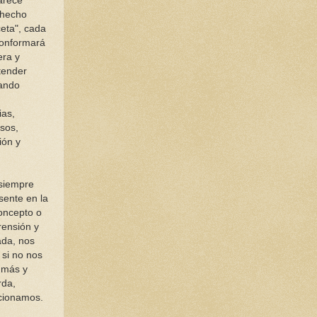
arece
 hecho
eta", cada
conformará
ra y
tender
ando
ias,
sos,
ión y
siempre
sente en la
concepto o
rensión y
ada, nos
 si no nos
 más y
rda,
ccionamos.