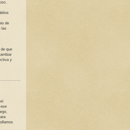
oso.
ábitos
bio de
 las
 de que
cambiar
ectiva y
leí
 ese
argo,
para
ollarnos