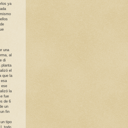
rlos ya
cada
o mismo
ellos
 de
que
or una
erma, al
e di
 planta
alizó el
a que la
r esa
ó ese
alizó la
se fue
és de 6
 de un
un fin
 un tipo
I, todo