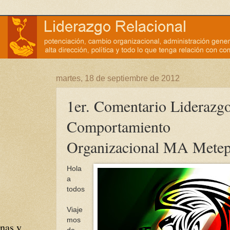
martes, 18 de septiembre de 2012
1er. Comentario Liderazg
Comportamiento
Organizacional MA Mete
Hola
a
todos
Viaje
mos
nas y