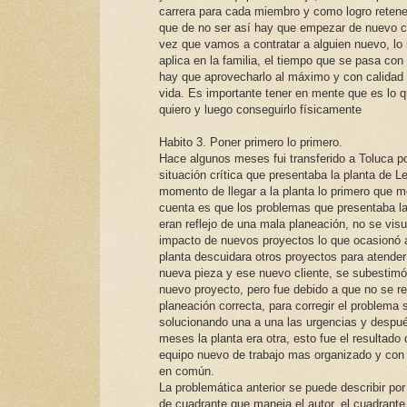
carrera para cada miembro y como logro retene
que de no ser así hay que empezar de nuevo 
vez que vamos a contratar a alguien nuevo, l
aplica en la familia, el tiempo que se pasa con 
hay que aprovecharlo al máximo y con calidad
vida. Es importante tener en mente que es lo 
quiero y luego conseguirlo físicamente
Habito 3. Poner primero lo primero.
Hace algunos meses fui transferido a Toluca p
situación crítica que presentaba la planta de L
momento de llegar a la planta lo primero que m
cuenta es que los problemas que presentaba la
eran reflejo de una mala planeación, no se visu
impacto de nuevos proyectos lo que ocasionó 
planta descuidara otros proyectos para atende
nueva pieza y ese nuevo cliente, se subestim
nuevo proyecto, pero fue debido a que no se re
planeación correcta, para corregir el problema 
solucionando una a una las urgencias y despu
meses la planta era otra, esto fue el resultado
equipo nuevo de trabajo mas organizado y con 
en común.
La problemática anterior se puede describir por
de cuadrante que maneja el autor, el cuadrante 