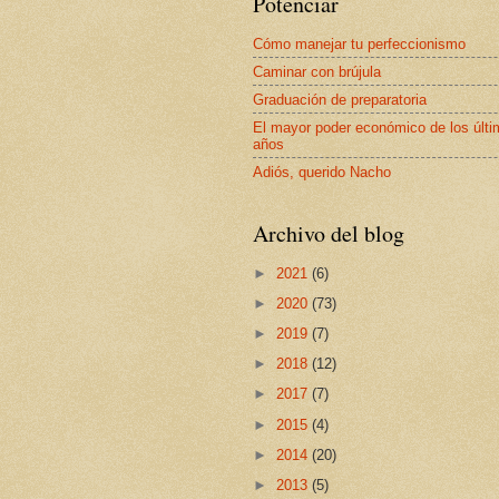
Potenciar
Cómo manejar tu perfeccionismo
Caminar con brújula
Graduación de preparatoria
El mayor poder económico de los últ
años
Adiós, querido Nacho
Archivo del blog
►
2021
(6)
►
2020
(73)
►
2019
(7)
►
2018
(12)
►
2017
(7)
►
2015
(4)
►
2014
(20)
►
2013
(5)