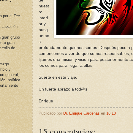
de
nuest
ro
a por el Tec
interi
or y
ialización
busq
uemo
 gran grupo
s
ste gran
profundamente quienes somos. Después poco a 
rrollo de
comencemos a ver de que somos responsables, 
fijamos una misión y visión para posteriormente a
erazgo
los comos para llegar a ellas.
ambio y
ión general,
Suerte en este viaje.
ión, política
portamiento
Un fuerte abrazo a tod@s
Enrique
Publicado por
Dr. Enrique Cárdenas
en
18:18
15 comentarios: