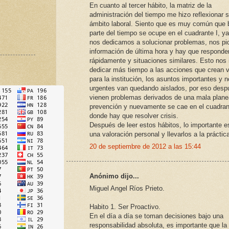
En cuanto al tercer hábito, la matriz de la
administración del tiempo me hizo reflexionar 
ámbito laboral. Siento que es muy común que
parte del tiempo se ocupe en el cuadrante I, y
nos dedicamos a solucionar problemas, nos pi
información de última hora y hay que responde
rápidamente y situaciones similares. Esto nos
dedicar más tiempo a las acciones que crean v
para la institución, los asuntos importantes y n
urgentes van quedando aislados, por eso desp
vienen problemas derivados de una mala plane
prevención y nuevamente se cae en el cuadran
donde hay que resolver crisis.
Después de leer estos hábitos, lo importante e
una valoración personal y llevarlos a la práctic
20 de septiembre de 2012 a las 15:44
Anónimo dijo...
Miguel Angel Ríos Prieto.
Habito 1. Ser Proactivo.
En el día a día se toman decisiones bajo una
responsabilidad absoluta, es importante que la