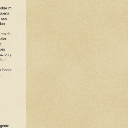
sobre mi
 buena
a que
den
r
 impide
alor
o
ués
ación y
te I
s hacer
a.
 gente