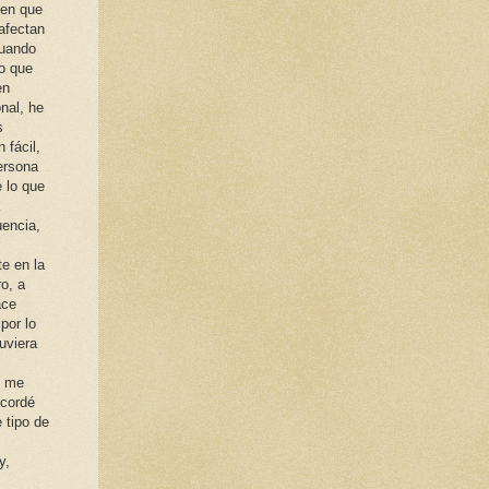
 en que
afectan
cuando
o que
en
nal, he
s
 fácil,
ersona
 lo que
uencia,
te en la
o, a
ace
por lo
uviera
o me
ecordé
 tipo de
y,