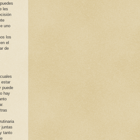
 puedes
e les
ecisión
nte
se uno
os los
en el
ar de
 cuales
 estar
 y puede
go hay
anto
r.
tras
utinaria
r juntas
y tanto
de