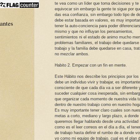
te vea como un líder que toma decisiones y te
equivocar sin embargo la gente te sigue por qu
das esa confianza, sin embargo todo tipo de d
debe estar basada en valores, es muy importa
tantes
tener la auto-conciencia para poder diferenciar
mismo y que no influyan los pensamientos,
sentimientos ni el estado de animo mucho men
problemas familiares, el trabajo debe quedarse 
trabajo y la familia debe quedarse en casa, trat
no mezclar ambos.
Habito 2. Empezar con un fin en mente.
Este Hábito nos describe los principios por los
debe un individuo vivir y trabajar, es importante
consciente de que cada día va a ser diferente
suceder cualquier cosa inesperada, sin embar
que organizar cada momento de nuestra vida t
dentro de nuestro trabajo como en nuestro hoga
Es muy importante tener claro cuales son nues
metas a corto, mediano y largo plazo, a donde
queremos llegar hablando desde una actividad r
como es el leer correos en el día a día, el tene
de trabajo hasta definir el rumbo de a donde vo
yo como mi equipo de trabajo, cual es el plan 