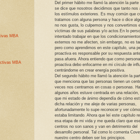
Del primer hábito me llamó la atención la parte
se dice que nosotros decidimos que tanto nos 
los estímulos exteriores. Es muy común que 
tratamos con alguna persona y hace o dice alg
no nos gusta, lo culpemos y nos convertimos 
víctimas de sus palabras y/o actos.En lo perso
ctivas MBA
intentado trabajar en que los condicionamiento
externos no me afecten, sin embargo, no es tan
pero como aprendimos en este capítulo, una p
proactiva es responsable por su respuesta ante
pasa afuera. Ahora entiendo que como persona
rectivas MBA
proactiva debo enfocarme en mi círculo de infl
centrándome en crear energía positiva.
Del segundo hábito me llamó la atención la par
que menciona que las personas tienen un centr
veces nos centramos en cosas o personas. H
algunos años estuve centrada en una relación, 
que mi estado de ánimo dependía de cómo est
dicha relación y me aleje de varias personas,
afortunadamente lo supe reconocer y ver cóm
estaba limitando. Ahora que leí este capítulo r
esa etapa de mi vida y me queda claro que ese
centros no son sanos y van en detrimento del
desarrollo personal. Tal como lo comenta Cove
nuestro centro deben ser los principios.