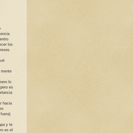
o
iencia
entro
ecer los
ereses.
vel
a mente
mero lo
 pero es
rtancia
r hacia
les
fuera)
apa y te
ro es el