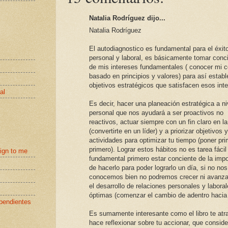
Natalia Rodríguez dijo...
Natalia Rodríguez
El autodiagnostico es fundamental para el éxit
personal y laboral, es básicamente tomar conc
de mis intereses fundamentales ( conocer mi c
basado en principios y valores) para así establ
objetivos estratégicos que satisfacen esos int
al
Es decir, hacer una planeación estratégica a ni
personal que nos ayudará a ser proactivos no
reactivos, actuar siempre con un fin claro en l
(convertirte en un líder) y a priorizar objetivos y
actividades para optimizar tu tiempo (poner pri
primero). Lograr estos hábitos no es tarea fácil
eign to me
fundamental primero estar conciente de la impo
de hacerlo para poder lograrlo un día, si no nos
conocemos bien no podremos crecer ni avanza
el desarrollo de relaciones personales y labora
óptimas (comenzar el cambio de adentro hacia 
pendientes
Es sumamente interesante como el libro te atr
hace reflexionar sobre tu accionar, que conside