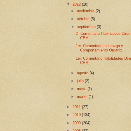
▼
2012
(18)
►
noviembre
(2)
►
octubre
(5)
▼
septiembre
(3)
2º Comentario Habilidades Dire
CEM
1er. Comentario Liderazgo y
Comportamiento Organiz...
1er. Comentario Habilidades Di
CEM
►
agosto
(4)
►
julio
(2)
►
mayo
(1)
►
marzo
(1)
►
2011
(27)
►
2010
(134)
►
2009
(204)
►
2008
(42)