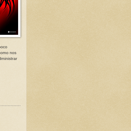
poco
como nos
dministrar