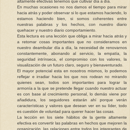
altamente efectivas tenemos que cultivar día a día.
En muchas ocasiones no nos damos el tiempo para mirar
hacia atrás y poder observar si lo que estamos haciendo, lo
estamos haciendo bien, si somos coherentes entre
nuestras palabras y los hechos, con nuestro diario
quehacer y nuestro diario comportamiento.
Esta lectura es una lección que obliga a mirar hacia atrás y
a retomar cosas importantes que no consideramos en
nuestro deambular día a día, la necesidad de renovarnos
constantemente, abonando al servicio, la empatía, la
seguridad intrínseca, el compromiso con los valores, la
visualización de un futuro claro, seguro y bienaventurado.
El mayor potencial esta en nosotros mismos, lo podemos
reflejar e irradiar hacia los que nos rodean no mirando
quienes sean, todos son importantes para lograr la
armonía a la que se pretende llegar cuando nuestro actuar
es con base al crecimiento personal, lo demás viene por
añadidura, los seguidores estarán ahí porque verán
características y valores que desean ver en su líder, todo
es cuestión de voluntad para querer hacer las cosas.
La lección en los siete hábitos de la gente altamente
efectiva es convertir las palabras en hechos que mejoren la
organización, las relaciones entre todos los integrantes de