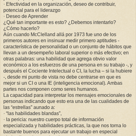
· Efectividad en la organización, deseo de contribuir,
potencial para el liderazgo
· Deseo de Aprender
¿Qué tan importante es esto? ¿Debemos intentarlo?
¿Cómo hacerlo?
Aún cuando McClelland allá por 1973 fue uno de los
primeros autores en insinuar medir primero aptitudes -
característica de personalidad o un conjunto de hábitos que
llevan a un desempeño laboral superior o más efectivo; en
otras palabras: una habilidad que agrega obvio valor
económico a los esfuerzos de una persona en su trabajo -, y
después el Cociente Intelectual o CI, la lucha – si la hubiere
-, desde mi punto de vista no debe centrarse en que es
mejor si un CI o una IE (inteligencia emocional). Ambas
partes nos componen como seres humanos.
La capacidad para interpretar los mensajes emocionales de
personas indicando que esto era una de las cualidades de
las “estrellas” aunado a:
· “las habilidades blandas”,
· la pericia: nuestro cuerpo total de información
especializada y habilidades prácticas, la que nos torna lo
bastante buenos para ejecutar un trabajo en especial