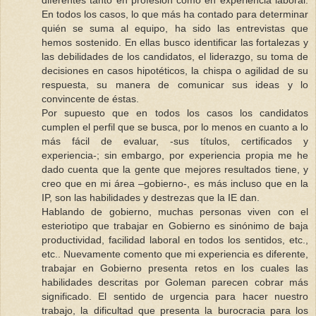
diferentes tanto en profesión como en experiencia laboral.
En todos los casos, lo que más ha contado para determinar
quién se suma al equipo, ha sido las entrevistas que
hemos sostenido. En ellas busco identificar las fortalezas y
las debilidades de los candidatos, el liderazgo, su toma de
decisiones en casos hipotéticos, la chispa o agilidad de su
respuesta, su manera de comunicar sus ideas y lo
convincente de éstas.
Por supuesto que en todos los casos los candidatos
cumplen el perfil que se busca, por lo menos en cuanto a lo
más fácil de evaluar, -sus títulos, certificados y
experiencia-; sin embargo, por experiencia propia me he
dado cuenta que la gente que mejores resultados tiene, y
creo que en mi área –gobierno-, es más incluso que en la
IP, son las habilidades y destrezas que la IE dan.
Hablando de gobierno, muchas personas viven con el
esteriotipo que trabajar en Gobierno es sinónimo de baja
productividad, facilidad laboral en todos los sentidos, etc.,
etc.. Nuevamente comento que mi experiencia es diferente,
trabajar en Gobierno presenta retos en los cuales las
habilidades descritas por Goleman parecen cobrar más
significado. El sentido de urgencia para hacer nuestro
trabajo, la dificultad que presenta la burocracia para los