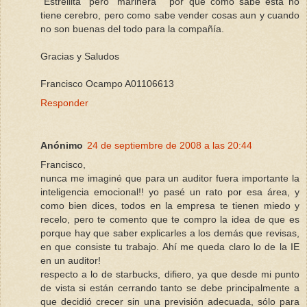
“Estrellita” pero “marinera “ por que como sabe esta no
tiene cerebro, pero como sabe vender cosas aun y cuando
no son buenas del todo para la compañía.
Gracias y Saludos
Francisco Ocampo A01106613
Responder
Anónimo
24 de septiembre de 2008 a las 20:44
Francisco,
nunca me imaginé que para un auditor fuera importante la
inteligencia emocional!! yo pasé un rato por esa área, y
como bien dices, todos en la empresa te tienen miedo y
recelo, pero te comento que te compro la idea de que es
porque hay que saber explicarles a los demás que revisas,
en que consiste tu trabajo. Ahí me queda claro lo de la IE
en un auditor!
respecto a lo de starbucks, difiero, ya que desde mi punto
de vista si están cerrando tanto se debe principalmente a
que decidió crecer sin una previsión adecuada, sólo para