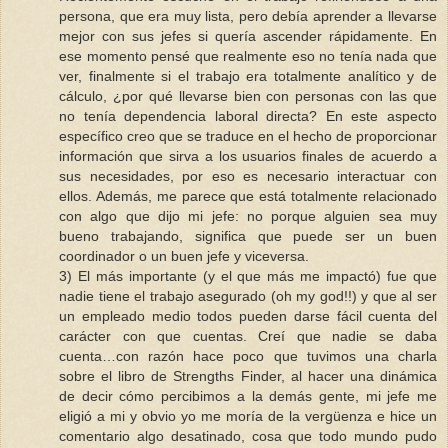
persona, que era muy lista, pero debía aprender a llevarse
mejor con sus jefes si quería ascender rápidamente. En
ese momento pensé que realmente eso no tenía nada que
ver, finalmente si el trabajo era totalmente analítico y de
cálculo, ¿por qué llevarse bien con personas con las que
no tenía dependencia laboral directa? En este aspecto
específico creo que se traduce en el hecho de proporcionar
información que sirva a los usuarios finales de acuerdo a
sus necesidades, por eso es necesario interactuar con
ellos. Además, me parece que está totalmente relacionado
con algo que dijo mi jefe: no porque alguien sea muy
bueno trabajando, significa que puede ser un buen
coordinador o un buen jefe y viceversa.
3) El más importante (y el que más me impactó) fue que
nadie tiene el trabajo asegurado (oh my god!!) y que al ser
un empleado medio todos pueden darse fácil cuenta del
carácter con que cuentas. Creí que nadie se daba
cuenta…con razón hace poco que tuvimos una charla
sobre el libro de Strengths Finder, al hacer una dinámica
de decir cómo percibimos a la demás gente, mi jefe me
eligió a mi y obvio yo me moría de la vergüenza e hice un
comentario algo desatinado, cosa que todo mundo pudo