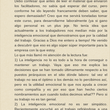
Debo confesar que antes de leer el material que enviaron
los facilitadores, no sabía qué esperar del curso, pero
conforme he ido leyendo francamente deben saber, que
espero demasiado!! Creo que me servirá toneladas tomar
este curso, para desarrollarme laboralmente (ya si gano
algo personal es un plus jeje. No tenía idea que
actualmente a los trabajadores nos medían más por la
inteligencia emocional que demostramos que por la calidad
del trabajo. Gracias a Dios me entero a tiempo! He venido
a descubrir que eso es algo súper súper importante para la
empresa con la que estoy.
Lo que más llamó mi atención de la lectura fue:
1) La inteligencia no lo es todo a la hora de conseguir o
mantener un trabajo. Vaya que eso me explica las
decisiones que se han tomado últimamente respecto a los
puestos jerárquicos en el sitio dónde laboro: tal vez el
trabajo no sea el óptimo o los demás no lo percibimos así,
pero es la utilidad emocional lo que nos ayuda a crecer
como compañía y es por eso que han hecho ciertos
nombramientos aun cuando todos decimos what?? Pero si
su trabajo no es tan genial.
2) La inteligencia emocional no es ser simpático.
Recientemente escuché en el trabajo refiriéndose a una