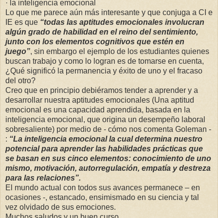
· la inteligencia emocional
Lo que me parece aún más interesante y que conjuga a CI e
IE es que
“todas las aptitudes emocionales involucran
algún grado de habilidad en el reino del sentimiento,
junto con los elementos cognitivos que estén en
juego”
, sin embargo el ejemplo de los estudiantes quienes
buscan trabajo y como lo logran es de tomarse en cuenta,
¿Qué significó la permanencia y éxito de uno y el fracaso
del otro?
Creo que en principio debiéramos tender a aprender y a
desarrollar nuestra aptitudes emocionales (Una aptitud
emocional es una capacidad aprendida, basada en la
inteligencia emocional, que origina un desempeño laboral
sobresaliente) por medio de - cómo nos comenta Goleman -
:
“La inteligencia emocional la cual determina nuestro
potencial para aprender las habilidades prácticas que
se basan en sus cinco elementos: conocimiento de uno
mismo, motivación, autorregulación, empatía y destreza
para las relaciones”.
El mundo actual con todos sus avances permanece – en
ocasiones -, estancado, ensimismado en su ciencia y tal
vez olvidado de sus emociones.
Muchos saludos y un buen curso