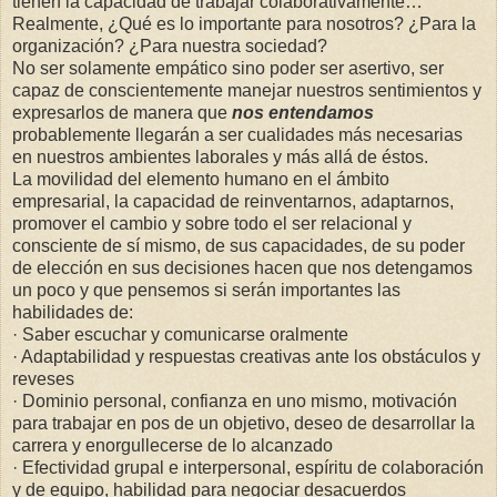
tienen la capacidad de trabajar colaborativamente…
Realmente, ¿Qué es lo importante para nosotros? ¿Para la
organización? ¿Para nuestra sociedad?
No ser solamente empático sino poder ser asertivo, ser
capaz de conscientemente manejar nuestros sentimientos y
expresarlos de manera que
nos entendamos
probablemente llegarán a ser cualidades más necesarias
en nuestros ambientes laborales y más allá de éstos.
La movilidad del elemento humano en el ámbito
empresarial, la capacidad de reinventarnos, adaptarnos,
promover el cambio y sobre todo el ser relacional y
consciente de sí mismo, de sus capacidades, de su poder
de elección en sus decisiones hacen que nos detengamos
un poco y que pensemos si serán importantes las
habilidades de:
· Saber escuchar y comunicarse oralmente
· Adaptabilidad y respuestas creativas ante los obstáculos y
reveses
· Dominio personal, confianza en uno mismo, motivación
para trabajar en pos de un objetivo, deseo de desarrollar la
carrera y enorgullecerse de lo alcanzado
· Efectividad grupal e interpersonal, espíritu de colaboración
y de equipo, habilidad para negociar desacuerdos