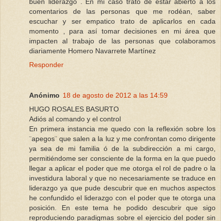
buen liderazgo . En mi caso trato de estar abierto a los
comentarios de las personas que me rodéan, saber
escuchar y ser empatico trato de aplicarlos en cada
momento , para así tomar decisiones en mi área que
impacten al trabajo de las personas que colaboramos
diariamente Homero Navarrete Martínez
Responder
Anónimo
18 de agosto de 2012 a las 14:59
HUGO ROSALES BASURTO
Adiós al comando y el control
En primera instancia me quedo con la reflexión sobre los
¨apegos¨ que salen a la luz y me confrontan como dirigente
ya sea de mi familia ó de la subdirección a mi cargo,
permitiéndome ser consciente de la forma en la que puedo
llegar a aplicar el poder que me otorga el rol de padre o la
investidura laboral y que no necesariamente se traduce en
liderazgo ya que pude descubrir que en muchos aspectos
he confundido el liderazgo con el poder que te otorga una
posición. En este tema he podido descubrir que sigo
reproduciendo paradigmas sobre el ejercicio del poder sin