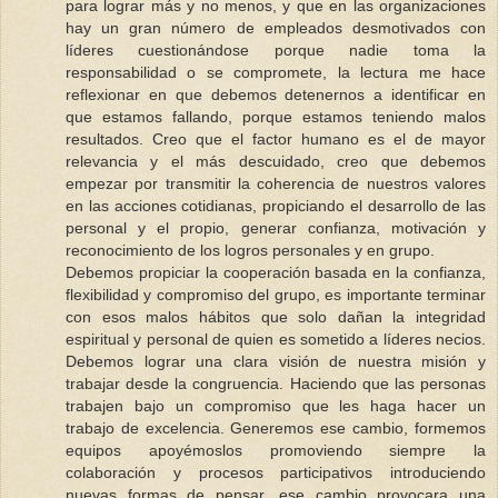
para lograr más y no menos, y que en las organizaciones
hay un gran número de empleados desmotivados con
líderes cuestionándose porque nadie toma la
responsabilidad o se compromete, la lectura me hace
reflexionar en que debemos detenernos a identificar en
que estamos fallando, porque estamos teniendo malos
resultados. Creo que el factor humano es el de mayor
relevancia y el más descuidado, creo que debemos
empezar por transmitir la coherencia de nuestros valores
en las acciones cotidianas, propiciando el desarrollo de las
personal y el propio, generar confianza, motivación y
reconocimiento de los logros personales y en grupo.
Debemos propiciar la cooperación basada en la confianza,
flexibilidad y compromiso del grupo, es importante terminar
con esos malos hábitos que solo dañan la integridad
espiritual y personal de quien es sometido a líderes necios.
Debemos lograr una clara visión de nuestra misión y
trabajar desde la congruencia. Haciendo que las personas
trabajen bajo un compromiso que les haga hacer un
trabajo de excelencia. Generemos ese cambio, formemos
equipos apoyémoslos promoviendo siempre la
colaboración y procesos participativos introduciendo
nuevas formas de pensar, ese cambio provocara una