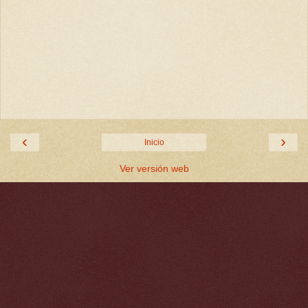
‹
›
Inicio
Ver versión web