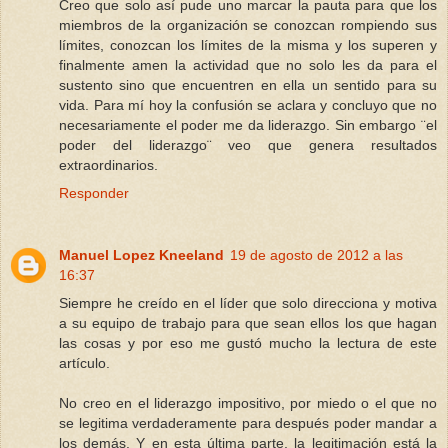
Creo que solo así pude uno marcar la pauta para que los
miembros de la organización se conozcan rompiendo sus
límites, conozcan los límites de la misma y los superen y
finalmente amen la actividad que no solo les da para el
sustento sino que encuentren en ella un sentido para su
vida. Para mí hoy la confusión se aclara y concluyo que no
necesariamente el poder me da liderazgo. Sin embargo ¨el
poder del liderazgo¨ veo que genera resultados
extraordinarios.
Responder
Manuel Lopez Kneeland
19 de agosto de 2012 a las
16:37
Siempre he creído en el líder que solo direcciona y motiva
a su equipo de trabajo para que sean ellos los que hagan
las cosas y por eso me gustó mucho la lectura de este
artículo.
No creo en el liderazgo impositivo, por miedo o el que no
se legitima verdaderamente para después poder mandar a
los demás. Y en esta última parte, la legitimación está la