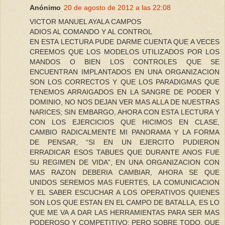
Anónimo
20 de agosto de 2012 a las 22:08
VICTOR MANUEL AYALA CAMPOS
ADIOS AL COMANDO Y AL CONTROL
EN ESTA LECTURA PUDE DARME CUENTA QUE A VECES
CREEMOS QUE LOS MODELOS UTILIZADOS POR LOS
MANDOS O BIEN LOS CONTROLES QUE SE
ENCUENTRAN IMPLANTADOS EN UNA ORGANIZACION
SON LOS CORRECTOS Y QUE LOS PARADIGMAS QUE
TENEMOS ARRAIGADOS EN LA SANGRE DE PODER Y
DOMINIO, NO NOS DEJAN VER MAS ALLA DE NUESTRAS
NARICES; SIN EMBARGO, AHORA CON ESTA LECTURA Y
CON LOS EJERCICIOS QUE HICIMOS EN CLASE,
CAMBIO RADICALMENTE MI PANORAMA Y LA FORMA
DE PENSAR, “SI EN UN EJERCITO PUDIERON
ERRADICAR ESOS TABUES QUE DURANTE ANOS FUE
SU REGIMEN DE VIDA”, EN UNA ORGANIZACION CON
MAS RAZON DEBERIA CAMBIAR, AHORA SE QUE
UNIDOS SEREMOS MAS FUERTES, LA COMUNICACION
Y EL SABER ESCUCHAR A LOS OPERATIVOS QUIENES
SON LOS QUE ESTAN EN EL CAMPO DE BATALLA, ES LO
QUE ME VA A DAR LAS HERRAMIENTAS PARA SER MAS
PODEROSO Y COMPETITIVO: PERO SOBRE TODO, QUE