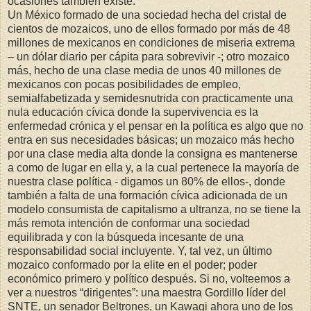
ocasiones también existe.
Un México formado de una sociedad hecha del cristal de
cientos de mozaicos, uno de ellos formado por más de 48
millones de mexicanos en condiciones de miseria extrema
– un dólar diario per cápita para sobrevivir -; otro mozaico
más, hecho de una clase media de unos 40 millones de
mexicanos con pocas posibilidades de empleo,
semialfabetizada y semidesnutrida con practicamente una
nula educación cívica donde la supervivencia es la
enfermedad crónica y el pensar en la política es algo que no
entra en sus necesidades básicas; un mozaico más hecho
por una clase media alta donde la consigna es mantenerse
a como de lugar en ella y, a la cual pertenece la mayoría de
nuestra clase política - digamos un 80% de ellos-, donde
también a falta de una formación cívica adicionada de un
modelo consumista de capitalismo a ultranza, no se tiene la
más remota intención de conformar una sociedad
equilibrada y con la búsqueda incesante de una
responsabilidad social incluyente. Y, tal vez, un último
mozaico conformado por la elite en el poder; poder
económico primero y político después. Si no, volteemos a
ver a nuestros “dirigentes”: una maestra Gordillo líder del
SNTE, un senador Beltrones, un Kawagi ahora uno de los