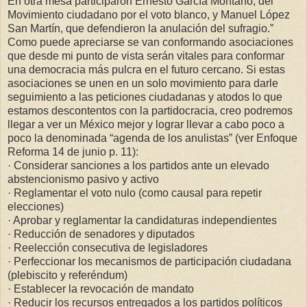
En otra mesa participaron Ernesto García Montaño, del
Movimiento ciudadano por el voto blanco, y Manuel López
San Martín, que defendieron la anulación del sufragio.”
Como puede apreciarse se van conformando asociaciones
que desde mi punto de vista serán vitales para conformar
una democracia más pulcra en el futuro cercano. Si estas
asociaciones se unen en un solo movimiento para darle
seguimiento a las peticiones ciudadanas y atodos lo que
estamos descontentos con la partidocracia, creo podremos
llegar a ver un México mejor y lograr llevar a cabo poco a
poco la denominada “agenda de los anulistas” (ver Enfoque
Reforma 14 de junio p. 11):
· Considerar sanciones a los partidos ante un elevado
abstencionismo pasivo y activo
· Reglamentar el voto nulo (como causal para repetir
elecciones)
· Aprobar y reglamentar la candidaturas independientes
· Reducción de senadores y diputados
· Reelección consecutiva de legisladores
· Perfeccionar los mecanismos de participación ciudadana
(plebiscito y referéndum)
· Establecer la revocación de mandato
· Reducir los recursos entregados a los partidos políticos