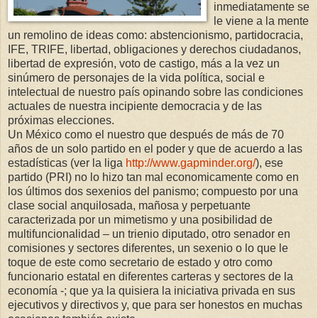
inmediatamente se
le viene a la mente
un remolino de ideas como: abstencionismo, partidocracia,
IFE, TRIFE, libertad, obligaciones y derechos ciudadanos,
libertad de expresión, voto de castigo, más a la vez un
sinúmero de personajes de la vida política, social e
intelectual de nuestro país opinando sobre las condiciones
actuales de nuestra incipiente democracia y de las
próximas elecciones.
Un México como el nuestro que después de más de 70
años de un solo partido en el poder y que de acuerdo a las
estadísticas (ver la liga
http://www.gapminder.org/
), ese
partido (PRI) no lo hizo tan mal economicamente como en
los últimos dos sexenios del panismo; compuesto por una
clase social anquilosada, mañosa y perpetuante
caracterizada por un mimetismo y una posibilidad de
multifuncionalidad – un trienio diputado, otro senador en
comisiones y sectores diferentes, un sexenio o lo que le
toque de este como secretario de estado y otro como
funcionario estatal en diferentes carteras y sectores de la
economía -; que ya la quisiera la iniciativa privada en sus
ejecutivos y directivos y, que para ser honestos en muchas