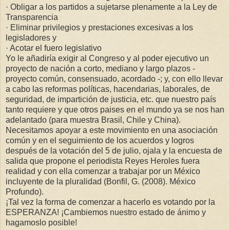
· Obligar a los partidos a sujetarse plenamente a la Ley de
Transparencia
· Eliminar privilegios y prestaciones excesivas a los
legisladores y
· Acotar el fuero legislativo
Yo le añadiría exigir al Congreso y al poder ejecutivo un
proyecto de nación a corto, mediano y largo plazos -
proyecto común, consensuado, acordado -; y, con ello llevar
a cabo las reformas políticas, hacendarias, laborales, de
seguridad, de impartición de justicia, etc. que nuestro país
tanto requiere y que otros paises en el mundo ya se nos han
adelantado (para muestra Brasil, Chile y China).
Necesitamos apoyar a este movimiento en una asociación
común y en el seguimiento de los acuerdos y logros
después de la votación del 5 de julio, ojala y la encuesta de
salida que propone el periodista Reyes Heroles fuera
realidad y con ella comenzar a trabajar por un México
incluyente de la pluralidad (Bonfil, G. (2008). México
Profundo).
¡Tal vez la forma de comenzar a hacerlo es votando por la
ESPERANZA! ¡Cambiemos nuestro estado de ánimo y
hagamoslo posible!