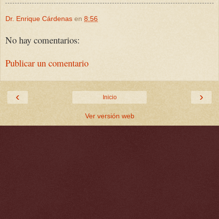
Dr. Enrique Cárdenas
en
8:56
No hay comentarios:
Publicar un comentario
‹
›
Inicio
Ver versión web