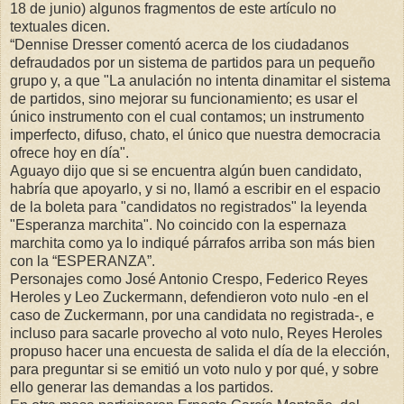
18 de junio) algunos fragmentos de este artículo no
textuales dicen.
“Dennise Dresser comentó acerca de los ciudadanos
defraudados por un sistema de partidos para un pequeño
grupo y, a que "La anulación no intenta dinamitar el sistema
de partidos, sino mejorar su funcionamiento; es usar el
único instrumento con el cual contamos; un instrumento
imperfecto, difuso, chato, el único que nuestra democracia
ofrece hoy en día".
Aguayo dijo que si se encuentra algún buen candidato,
habría que apoyarlo, y si no, llamó a escribir en el espacio
de la boleta para "candidatos no registrados" la leyenda
"Esperanza marchita". No coincido con la espernaza
marchita como ya lo indiqué párrafos arriba son más bien
con la “ESPERANZA”.
Personajes como José Antonio Crespo, Federico Reyes
Heroles y Leo Zuckermann, defendieron voto nulo -en el
caso de Zuckermann, por una candidata no registrada-, e
incluso para sacarle provecho al voto nulo, Reyes Heroles
propuso hacer una encuesta de salida el día de la elección,
para preguntar si se emitió un voto nulo y por qué, y sobre
ello generar las demandas a los partidos.