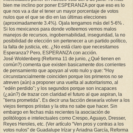
bien me inclino por poner ESPERANZA por que eso es lo
que nos va a dar el tener un mayor porcentaje de votos
nulos que el que se dio en las últimas elecciones
(aproximadamente 3.4%). Ojala tengamos más del 5-6% .
Si los mexicanos para donde volteemos vemos malos
manejos de recursos, ingobernabilidad, inseguridad, la no
posibilidad de elección sin pertenecer a un partido político,
la falta de justicia, etc. ¿No está claro que necesitamos
Esperanza? Pero, ESPERANZA con acción.
José Woldenberg (Reforma 11 de junio, ¿Qué tienen en
común?) comenta que existen basicamente dos corrientes
de pensamiento que apoyan al voto nulo y que: “Hoy
circunstancialmente coinciden porque los primeros no se
atreven (aún) a proponer una vuelta al autoritarismo, al
"edén perdido"; y los segundos porque son incapaces
(¿aún?) de trazar con claridad el futuro al que aspiran, la
"tierra prometida". Es decir una facción desearía volver a los
viejos tiempos priistas y la otra no sabe que hacer. Sin
embargo en fechas más recientes la asociación de
politólogos e intelectuales como Crespo, Aguayo, Dresser,
Reyes Heroles, etc. (Ver artículo “Ven pros y contras a los
votos nulos” de Guadalupe Irízar y Ariadna García, Reforma