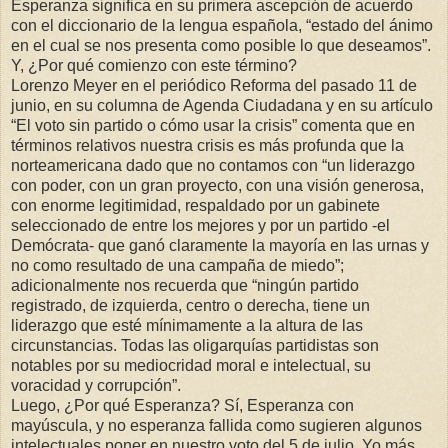
Esperanza significa en su primera ascepción de acuerdo
con el diccionario de la lengua española, “estado del ánimo
en el cual se nos presenta como posible lo que deseamos”.
Y, ¿Por qué comienzo con este término?
Lorenzo Meyer en el periódico Reforma del pasado 11 de
junio, en su columna de Agenda Ciudadana y en su artículo
“El voto sin partido o cómo usar la crisis” comenta que en
términos relativos nuestra crisis es más profunda que la
norteamericana dado que no contamos con “un liderazgo
con poder, con un gran proyecto, con una visión generosa,
con enorme legitimidad, respaldado por un gabinete
seleccionado de entre los mejores y por un partido -el
Demócrata- que ganó claramente la mayoría en las urnas y
no como resultado de una campaña de miedo”;
adicionalmente nos recuerda que “ningún partido
registrado, de izquierda, centro o derecha, tiene un
liderazgo que esté mínimamente a la altura de las
circunstancias. Todas las oligarquías partidistas son
notables por su mediocridad moral e intelectual, su
voracidad y corrupción”.
Luego, ¿Por qué Esperanza? Sí, Esperanza con
mayúscula, y no esperanza fallida como sugieren algunos
intelectuales poner en nuestro voto del 5 de julio. Yo más