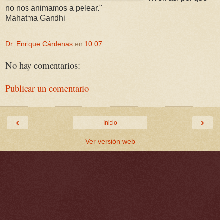
no nos animamos a pelear."
Mahatma Gandhi
Dr. Enrique Cárdenas
en
10:07
No hay comentarios:
Publicar un comentario
‹
›
Inicio
Ver versión web