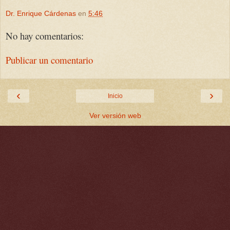
Dr. Enrique Cárdenas
en
5:46
No hay comentarios:
Publicar un comentario
‹
›
Inicio
Ver versión web