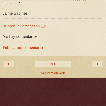
silencios."
Jaime Sabines
Dr. Enrique Cárdenas
en
5:49
No hay comentarios:
Publicar un comentario
‹
›
Inicio
Ver versión web