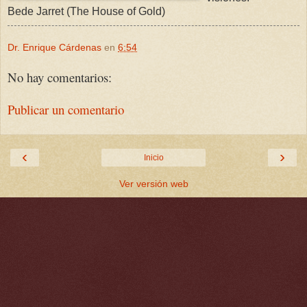
Bede Jarret (The House of Gold)
Dr. Enrique Cárdenas
en
6:54
No hay comentarios:
Publicar un comentario
‹
›
Inicio
Ver versión web